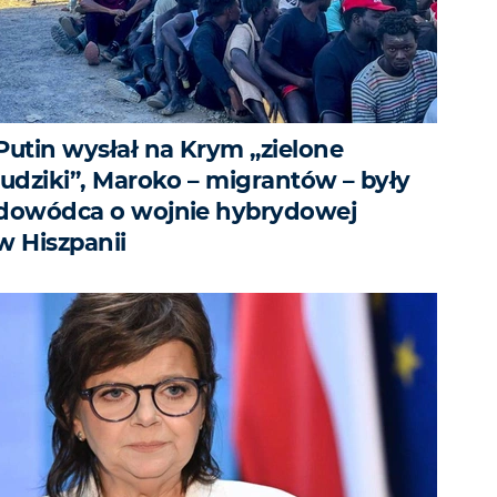
Putin wysłał na Krym „zielone
ludziki”, Maroko – migrantów – były
dowódca o wojnie hybrydowej
w Hiszpanii