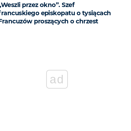
„Weszli przez okno”. Szef
francuskiego episkopatu o tysiącach
Francuzów proszących o chrzest
ad