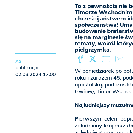
To z pewnością nie b
Timorze Wschodnim 
chrześcijaństwem ide
społeczeństwa! Umac
budowanie braterstwa
się na marginesie św
tematy, wokół który
pielgrzymka.
AS
publikacja
W poniedziałek po poł
02.09.2024 17:00
roku i zarazem 45. pod
apostolską, podczas kt
Gwineę, Timor Wschodn
Najludniejszy muzułma
Pierwszym celem papies
zaludniony kraj muzułm
zaledwie 3 proc. popul