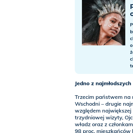
P
b
c
o
ż
c
t
Jedno z najmłodszych
Trzecim państwem na m
Wschodni – drugie naj
względem największej l
trzydniowej wizyty, Ojc
władz oraz z członkami
98 proc. mieszkańców k