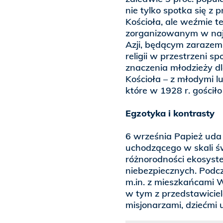
nie tylko spotka się z 
Kościoła, ale weźmie t
zorganizowanym w naj
Azji, będącym zarazem
religii w przestrzeni s
znaczenia młodzieży dl
Kościoła – z młodymi l
które w 1928 r. gościło
Egzotyka i kontrasty
6 września Papież uda 
uchodzącego w skali ś
różnorodności ekosyste
niebezpiecznych. Podc
m.in. z mieszkańcami 
w tym z przedstawicie
misjonarzami, dziećmi 