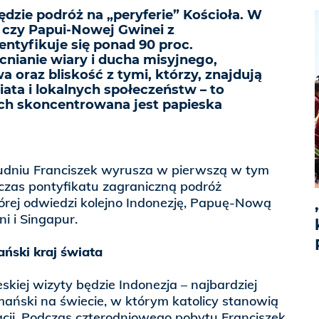
ędzie podróż na „peryferie” Kościoła. W
czy Papui-Nowej Gwinei z
ntyfikuje się ponad 90 proc.
nianie wiary i ducha misyjnego,
 oraz bliskość z tymi, którzy, znajdują
iata i lokalnych społeczeństw – to
ch skoncentrowana jest papieska
udniu Franciszek wyrusza w pierwszą w tym
czas pontyfikatu zagraniczną podróż
órej odwiedzi kolejno Indonezję, Papuę-Nową
i i Singapur.
ński kraj świata
kiej wizyty będzie Indonezja – najbardziej
ański na świecie, w którym katolicy stanowią
acji. Podczas czterodniowego pobytu Franciszek