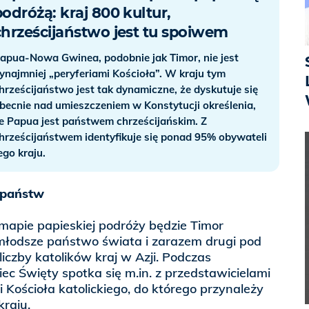
podróżą: kraj 800 kultur,
chrześcijaństwo jest tu spoiwem
apua-Nowa Gwinea, podobnie jak Timor, nie jest
ynajmniej „peryferiami Kościoła”. W kraju tym
hrześcijaństwo jest tak dynamiczne, że dyskutuje się
becnie nad umieszczeniem w Konstytucji określenia,
e Papua jest państwem chrześcijańskim. Z
hrześcijaństwem identyfikuje się ponad 95% obywateli
ego kraju.
 państw
apie papieskiej podróży będzie Timor
młodsze państwo świata i zarazem drugi pod
iczby katolików kraj w Azji. Podczas
iec Święty spotka się m.in. z przedstawicielami
 Kościoła katolickiego, do którego przynależy
raju.