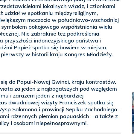
przedstawicielami lokalnych władz, i członkami
eż udział w spotkaniu międzyreligijnym,
większym meczecie w południowo-wschodniej
 symbolem pokojowego współistnienia wielu
połecznej. Nie zabraknie też podkreślenia
a przyszłości indonezyjskiego państwa i
udźmi Papież spotka się bowiem w miejscu,
 pierwszy w historii kraju Kongres Młodzieży.
się do Papui-Nowej Gwinei, kraju kontrastów,
wiata za jeden z najbogatszych pod względem
mu i zarazem jeden z najbardziej
zas dwudniowej wizyty Franciszek spotka się
Wysp Salomona i prowincji Sepiku Zachodniego –
lami rdzennych plemion papuaskich – a także z
ulicy i osobami niepełnosprawnymi.