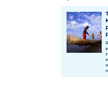
D
p
z
e
w
n