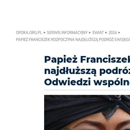
OPOKA.ORG.PL
SERWIS INFORMACYJNY
ŚWIAT
2024
PAPIEŻ FRANCISZEK ROZPOCZYNA NAJDŁUŻSZĄ PODRÓŻ SWOJEGO 
Papież Francisze
najdłuższą podró
Odwiedzi wspólno