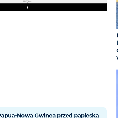
REKLAMA
Play
Papua-Nowa Gwinea przed papieską