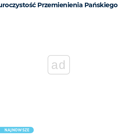
uroczystość Przemienienia Pańskiego
ad
NAJNOWSZE