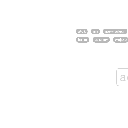
atak
isis
nowy orlean
terror
us army
wojsko
a