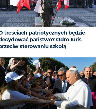
O treściach patriotycznych będzie
decydować państwo? Odro Iuris
przeciw sterowaniu szkołą