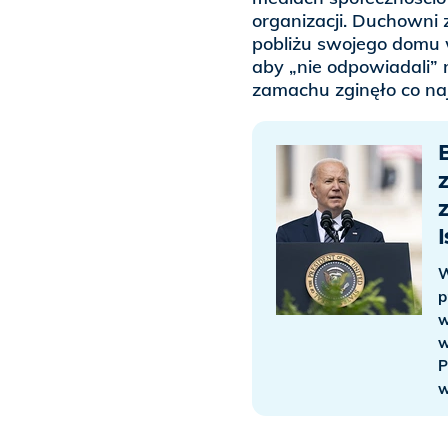
organizacji. Duchowni 
pobliżu swojego domu 
aby „nie odpowiadali”
zamachu zginęło co naj
W
p
w
w
P
w