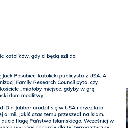
ie katolików, gdy ci będą szli do
ack Posobiec, katolicki publicysta z USA. A
izacji Family Research Council pyta, czy
 kościele „miałoby miejsce, gdyby w grę
ński dom modlitwy”.
-Din Jabbar urodził się w USA i przez lata
 armii. Jakiś czas temu przeszedł na islam.
aucie flagę Państwa Islamskiego. Wcześniej w
ych wyrażał poparcie dla tej terrorystycznej