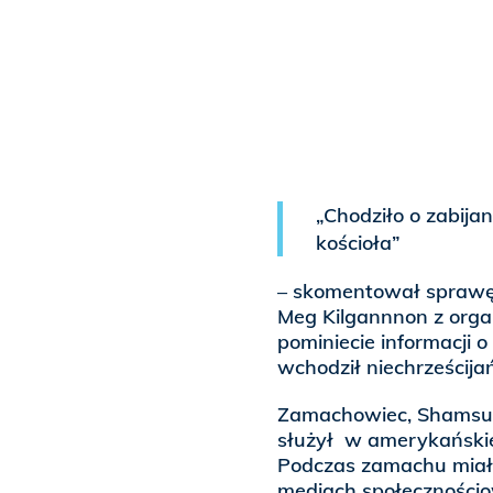
„Chodziło o zabijan
kościoła”
– skomentował sprawę J
Meg Kilgannnon z organ
pominiecie informacji o
wchodził niechrześcija
Zamachowiec, ​​Shamsud
służył w amerykańskiej
Podczas zamachu miał 
mediach społecznościow