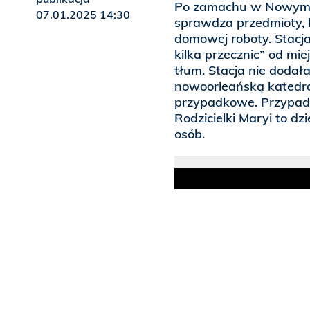
Po zamachu w Nowym Or
07.01.2025 14:30
sprawdza przedmioty,
domowej roboty. Stacj
kilka przecznic” od m
tłum. Stacja nie dodał
nowoorleańską katedrą
przypadkowe. Przypada
Rodzicielki Maryi to dz
osób.