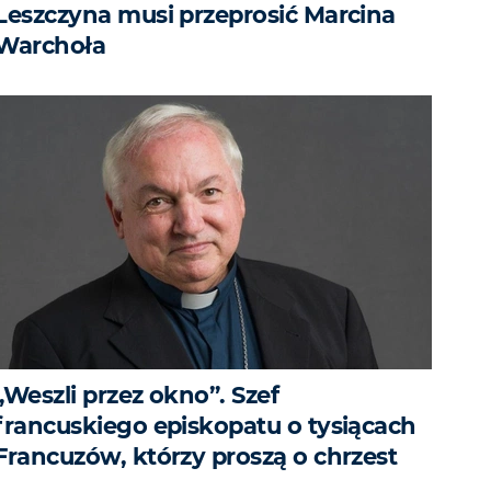
Leszczyna musi przeprosić Marcina
Warchoła
„Weszli przez okno”. Szef
francuskiego episkopatu o tysiącach
Francuzów, którzy proszą o chrzest