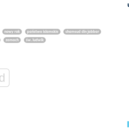
nowy rok
państwo islamskie
shamsud din jabbar
zamach
św. ludwik
d