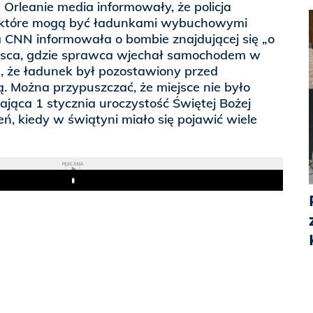
leanie media informowały, że policja
 które mogą być ładunkami wybuchowymi
a CNN informowała o bombie znajdującej się „o
iejsca, gdzie sprawca wjechał samochodem w
a, że ładunek był pozostawiony przed
. Można przypuszczać, że miejsce nie było
jąca 1 stycznia uroczystość Świętej Bożej
ień, kiedy w świątyni miało się pojawić wiele
REKLAMA
Play