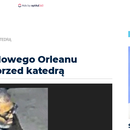
ATEDRĄ
Nowego Orleanu
rzed katedrą