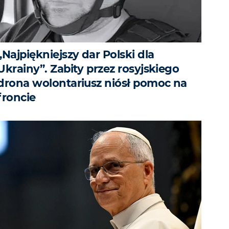
„Najpiękniejszy dar Polski dla
Ukrainy”. Zabity przez rosyjskiego
drona wolontariusz niósł pomoc na
froncie