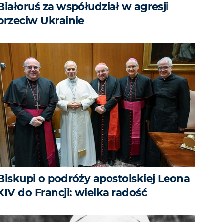
Białoruś za współudział w agresji
przeciw Ukrainie
Biskupi o podróży apostolskiej Leona
XIV do Francji: wielka radość