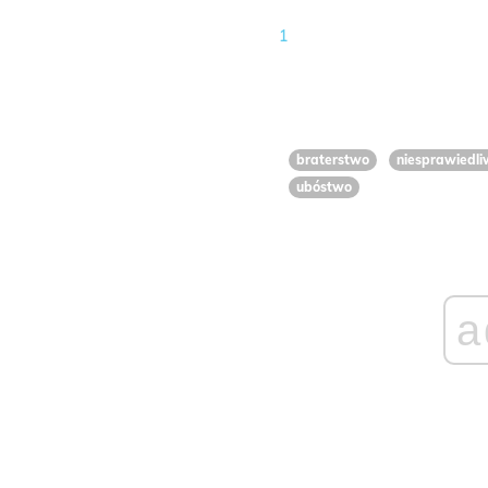
1
braterstwo
niesprawiedli
ubóstwo
a