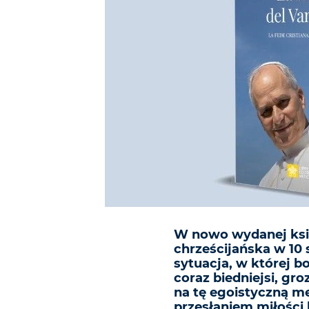
W nowo wydanej ksią
chrześcijańska w 10
sytuacja, w której bo
coraz biedniejsi, g
na tę egoistyczną me
przesłaniem miłości 