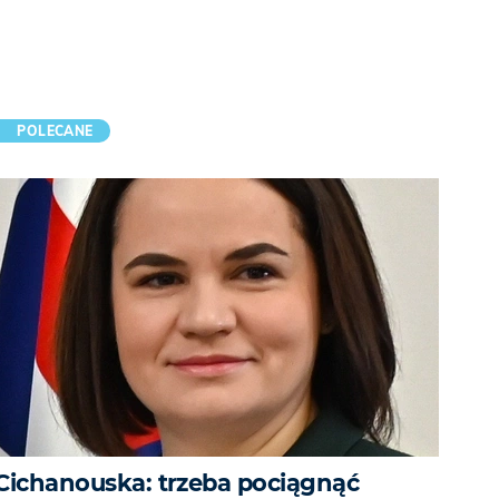
POLECANE
Cichanouska: trzeba pociągnąć