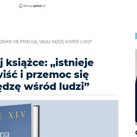
PRZEMOC SIĘ PRZELEJĄ, SIEJĄC NĘDZĘ WŚRÓD LUDZI”
książce: „istnieje
iść i przemoc się
nędzę wśród ludzi”