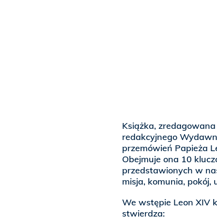
Książka, zredagowana 
redakcyjnego Wydawnic
przemówień Papieża L
Obejmuje ona 10 klucz
przedstawionych w nastę
misja, komunia, pokój, 
We wstępie Leon XIV k
stwierdza: