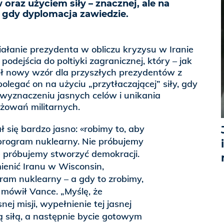
oraz użyciem siły – znacznej, ale na
, gdy dyplomacja zawiedzie.
ziałanie prezydenta w obliczu kryzysu w Iranie
odejścia do poltiyki zagranicznej, który – jak
ił nowy wzór dla przyszłych prezydentów z
olegać on na użyciu „przytłaczającej” siły, gdy
 wyznaczeniu jasnych celów i unikania
żowań militarnych.
 się bardzo jasno: «robimy to, aby
 program nuklearny. Nie próbujemy
e próbujemy stworzyć demokracji.
ienić Iranu w Wisconsin,
ram nuklearny – a gdy to zrobimy,
mówił Vance. „Myślę, że
nej misji, wypełnienie tej jasnej
cą siłą, a następnie bycie gotowym