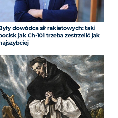
Były dowódca sił rakietowych: taki
pocisk jak Ch-101 trzeba zestrzelić jak
najszybciej