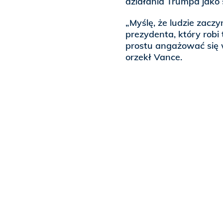
działania Trumpa jako
„Myślę, że ludzie zacz
prezydenta, który robi 
prostu angażować się w
orzekł Vance.