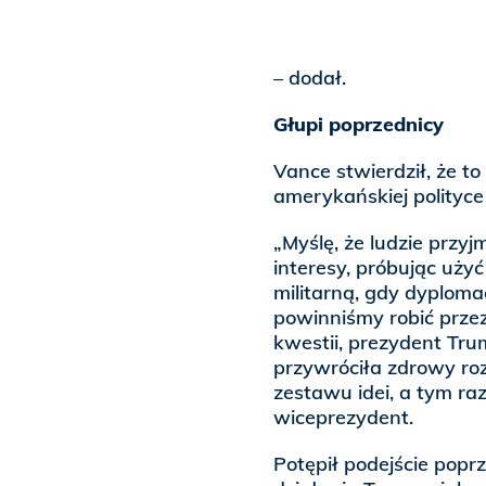
– dodał.
Głupi poprzednicy
Vance stwierdził, że to
amerykańskiej polityce 
„Myślę, że ludzie przyj
interesy, próbując użyć
militarną, gdy dyploma
powinniśmy robić przez
kwestii, prezydent Tru
przywróciła zdrowy r
zestawu idei, a tym raz
wiceprezydent.
Potępił podejście popr