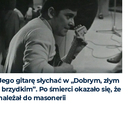
Jego gitarę słychać w „Dobrym, złym
i brzydkim”. Po śmierci okazało się, że
należał do masonerii