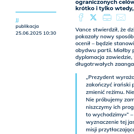
ograniczonych celów 
krótko i tylko wtedy
JJ
publikacja
Vance stwierdził, że d
25.06.2025 10:30
pokazały nowy sposób p
ocenił – będzie stanow
obydwu partii. Miałby p
dyplomacja zawiedzie,
długotrwałych zaanga
„Prezydent wyrażał
zakończyć irański
zmienić reżimu. Ni
Nie próbujemy zam
niszczymy ich prog
to wychodzimy»” – 
wyznaczenie tej jas
misji przytłaczają