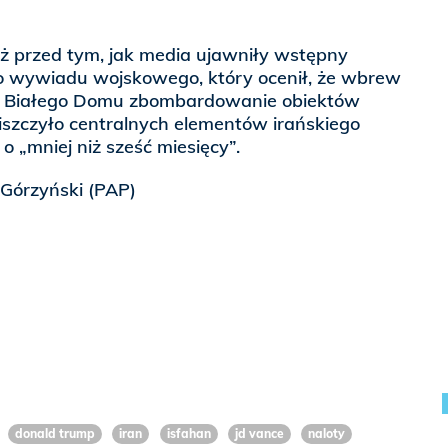
ż przed tym, jak media ujawniły wstępny
 wywiadu wojskowego, który ocenił, że wbrew
i Białego Domu zbombardowanie obiektów
iszczyło centralnych elementów irańskiego
o „mniej niż sześć miesięcy”.
Górzyński (PAP)
donald trump
iran
isfahan
jd vance
naloty