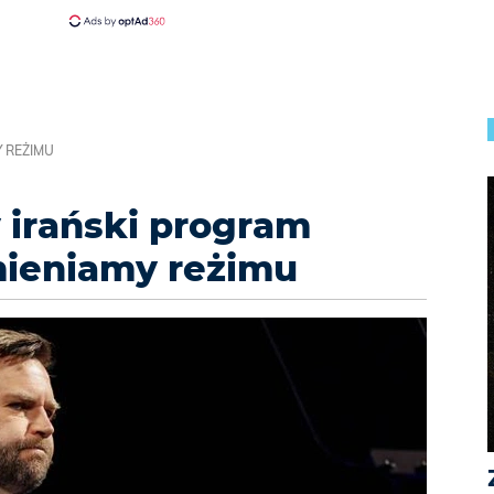
 REŻIMU
 irański program
mieniamy reżimu