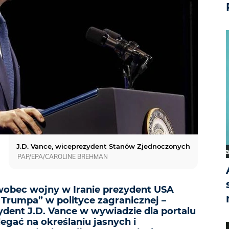
J.D. Vance, wiceprezydent Stanów Zjednoczonych
PAP/EPA/CAROLINE BREHMAN
wobec wojny w Iranie prezydent USA
 Trumpa” w polityce zagranicznej –
ydent J.D. Vance w wywiadzie dla portalu
legać na określaniu jasnych i