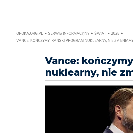
OPOKA.ORG.PL
SERWIS INFORMACYJNY
ŚWIAT
2025
VANCE: KOŃCZYMY IRAŃSKI PROGRAM NUKLEARNY, NIE ZMIENIAMY
Vance: kończymy
nuklearny, nie z