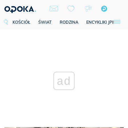
KOŚCIÓŁ
ŚWIAT
RODZINA
ENCYKLIKI JPII
SE
ad