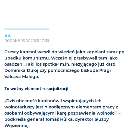
AA
DODANE 06.07.2026 17:00
Czescy kapłani weszli do więzień jako kapelani zaraz po
upadku komunizmu. Wcześniej przebywali tam jako
osadzeni. Taki los spotkał m.in. nieżyjącego już kard.
Dominika Dukę czy pomocniczego biskupa Pragi
Válcava Malego.
To ważny element resocjalizacji
„Dziś obecność kapłanów i wspierających ich
wolnotariuszy jest nieodłącznym elementem pracy z
osobami odbywającymi karę pozbawienia wolności” –
podkreśla generał Tomáš Hůlka, dyrektor Służby
Więziennej.