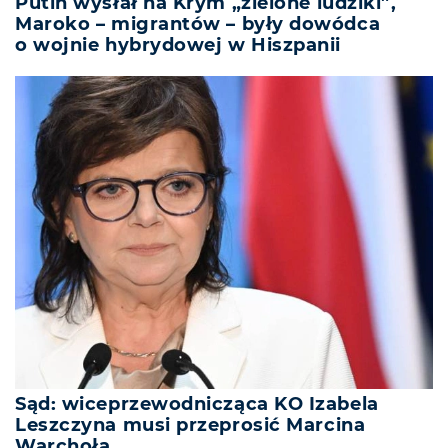
Putin wysłał na Krym „zielone ludziki”,
Maroko – migrantów – były dowódca
o wojnie hybrydowej w Hiszpanii
Sąd: wiceprzewodnicząca KO Izabela
Leszczyna musi przeprosić Marcina
Warchoła