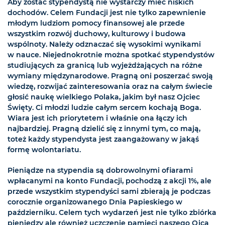
Aby zostać stypendystą nie wystarczy mieć niskich
dochodów. Celem Fundacji jest nie tylko zapewnienie
młodym ludziom pomocy finansowej ale przede
wszystkim rozwój duchowy, kulturowy i budowa
wspólnoty. Należy odznaczać się wysokimi wynikami
w nauce. Niejednokrotnie można spotkać stypendystów
studiujących za granicą lub wyjeżdżających na różne
wymiany międzynarodowe. Pragną oni poszerzać swoją
wiedzę, rozwijać zainteresowania oraz na całym świecie
głosić naukę wielkiego Polaka, jakim był nasz Ojciec
Święty. Ci młodzi ludzie całym sercem kochają Boga.
Wiara jest ich priorytetem i właśnie ona łączy ich
najbardziej. Pragną dzielić się z innymi tym, co mają,
toteż każdy stypendysta jest zaangażowany w jakąś
formę wolontariatu.
Pieniądze na stypendia są dobrowolnymi ofiarami
wpłacanymi na konto Fundacji, pochodzą z akcji 1%, ale
przede wszystkim stypendyści sami zbierają je podczas
corocznie organizowanego Dnia Papieskiego w
październiku. Celem tych wydarzeń jest nie tylko zbiórka
pieniędzy ale również uczczenie pamięci naszego Ojca