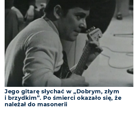
Jego gitarę słychać w „Dobrym, złym
i brzydkim”. Po śmierci okazało się, że
należał do masonerii