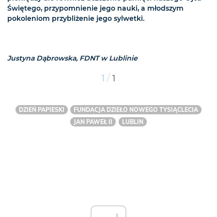
Świętego, przypomnienie jego nauki, a młodszym
pokoleniom przybliżenie jego sylwetki.
Justyna Dąbrowska, FDNT w Lublinie
/
1
1
DZIEŃ PAPIESKI
FUNDACJA DZIEŁO NOWEGO TYSIĄCLECIA
JAN PAWEŁ II
LUBLIN