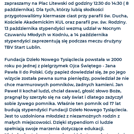
zapraszamy na Plac Litewski od godziny 12:30 do 14:30 ( 8
października). Dla tych, którzy lubią słodkości
przygotowaliśmy kiermasze ciast przy parafii św. Ducha,
Kościele Akademickim KUL oraz parafii pw. św. Rodziny.
13 października stypendyści wezmą udział w Nocnym
Czuwaniu Młodych w Kodniu, a 14 października
stypendyści zaprezentują się podczas meczu drużyny
TBV Start Lublin.
Fundacja Dzieło Nowego Tysiąclecia powstała w 2000
roku po jednej z pielgrzymek Ojca Świętego - Jana
Pawła II do Polski. Gdy papież dowiedział się, że po jego
wizycie została pewna suma pieniędzy, powiedział że nie
chce marmurowych pomników, żadnych kamieni. Jan
Paweł II kochał ludzi, chciał dawać, głosić słowo Boże,
pragnął by szerzyło się na cały świat i dlatego zażyczył
sobie żywego pomnika. Właśnie ten pomnik od 17 lat
budują stypendyści Fundacji Dzieło Nowego Tysiąclecia.
Jest to uzdolniona młodzież z niezamożnych rodzin z
małych miejscowości. Dzięki stypendiom ci ludzie
spełniają swoje marzenia dotyczące edukacji.