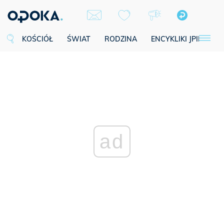
KOŚCIÓŁ
ŚWIAT
RODZINA
ENCYKLIKI JPII
SE
ad