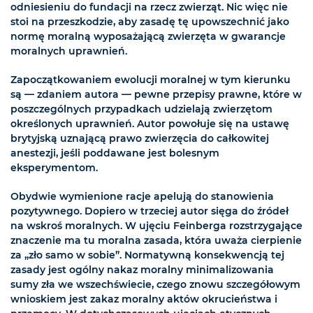
odniesieniu do fundacji na rzecz zwierząt. Nic więc nie
stoi na przeszkodzie, aby zasadę tę upowszechnić jako
normę moralną wyposażającą zwierzęta w gwarancje
moralnych uprawnień.
Zapoczątkowaniem ewolucji moralnej w tym kierunku
są — zdaniem autora — pewne przepisy prawne, które w
poszczególnych przypadkach udzielają zwierzętom
określonych uprawnień. Autor powołuje się na ustawę
brytyjską uznającą prawo zwierzęcia do całkowitej
anestezji, jeśli poddawane jest bolesnym
eksperymentom.
Obydwie wymienione racje apelują do stanowienia
pozytywnego. Dopiero w trzeciej autor sięga do źródeł
na wskroś moralnych. W ujęciu Feinberga rozstrzygające
znaczenie ma tu moralna zasada, która uważa cierpienie
za „zło samo w sobie”. Normatywną konsekwencją tej
zasady jest ogólny nakaz moralny minimalizowania
sumy zła we wszechświecie, czego znowu szczegółowym
wnioskiem jest zakaz moralny aktów okrucieństwa i