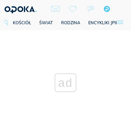
KOŚCIÓŁ
ŚWIAT
RODZINA
ENCYKLIKI JPII
SE
ad