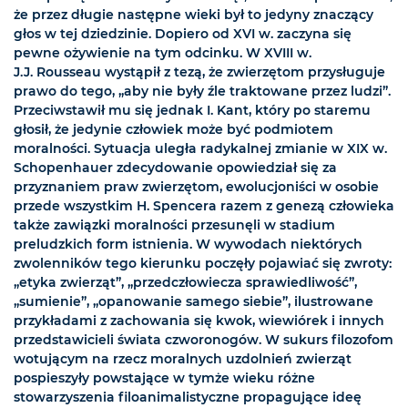
że przez długie następne wieki był to jedyny znaczący
głos w tej dziedzinie. Dopiero od XVI w. zaczyna się
pewne ożywienie na tym odcinku. W XVIII w.
J.J. Rousseau wystąpił z tezą, że zwierzętom przysługuje
prawo do tego, „aby nie były źle traktowane przez ludzi”.
Przeciwstawił mu się jednak I. Kant, który po staremu
głosił, że jedynie człowiek może być podmiotem
moralności. Sytuacja uległa radykalnej zmianie w XIX w.
Schopenhauer zdecydowanie opowiedział się za
przyznaniem praw zwierzętom, ewolucjoniści w osobie
przede wszystkim H. Spencera razem z genezą człowieka
także zawiązki moralności przesunęli w stadium
preludzkich form istnienia. W wywodach niektórych
zwolenników tego kierunku poczęły pojawiać się zwroty:
„etyka zwierząt”, „przedczłowiecza sprawiedliwość”,
„sumienie”, „opanowanie samego siebie”, ilustrowane
przykładami z zachowania się kwok, wiewiórek i innych
przedstawicieli świata czworonogów. W sukurs filozofom
wotującym na rzecz moralnych uzdolnień zwierząt
pospieszyły powstające w tymże wieku różne
stowarzyszenia filoanimalistyczne propagujące ideę