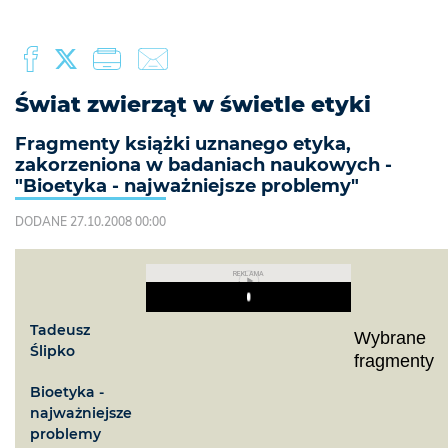
Świat zwierząt w świetle etyki
Fragmenty książki uznanego etyka,
zakorzeniona w badaniach naukowych -
"Bioetyka - najważniejsze problemy"
DODANE 27.10.2008 00:00
REKLAMA
Play
Tadeusz
Wybrane
Ślipko
fragmenty
Bioetyka -
najważniejsze
problemy