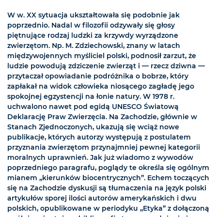
W w. XX sytuacja ukształtowała się podobnie jak
poprzednio. Nadal w filozofii odzywały się głosy
piętnujące rodzaj ludzki za krzywdy wyrządzone
zwierzętom. Np. M. Zdziechowski, znany w latach
międzywojennych myśliciel polski, podnosił zarzut, że
ludzie powodują zdziczenie zwierząt i — rzecz dziwna —
przytaczał opowiadanie podróżnika o bobrze, który
zapłakał na widok człowieka niosącego zagładę jego
spokojnej egzystencji na łonie natury. W 1978 r.
uchwalono nawet pod egidą UNESCO Światową
Deklarację Praw Zwierzęcia. Na Zachodzie, głównie w
Stanach Zjednoczonych, ukazują się wciąż nowe
publikacje, których autorzy występują z postulatem
przyznania zwierzętom przynajmniej pewnej kategorii
moralnych uprawnień. Jak już wiadomo z wywodów
poprzedniego paragrafu, poglądy te określa się ogólnym
mianem „kierunków biocentrycznych”. Echem toczących
się na Zachodzie dyskusji są tłumaczenia na język polski
artykułów sporej ilości autorów amerykańskich i dwu
polskich, opublikowane w periodyku „Etyka” z dołączoną