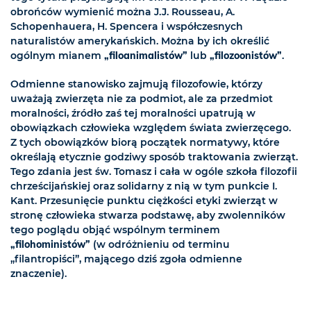
obrońców wymienić można J.J. Rousseau, A.
Schopenhauera, H. Spencera i współczesnych
naturalistów amerykańskich. Można by ich określić
ogólnym mianem
„filoanimalistów”
lub
„filozoonistów”
.
Odmienne stanowisko zajmują filozofowie, którzy
uważają zwierzęta nie za podmiot, ale za przedmiot
moralności, źródło zaś tej moralności upatrują w
obowiązkach człowieka względem świata zwierzęcego.
Z tych obowiązków biorą początek normatywy, które
określają etycznie godziwy sposób traktowania zwierząt.
Tego zdania jest św. Tomasz i cała w ogóle szkoła filozofii
chrześcijańskiej oraz solidarny z nią w tym punkcie I.
Kant. Przesunięcie punktu ciężkości etyki zwierząt w
stronę człowieka stwarza podstawę, aby zwolenników
tego poglądu objąć wspólnym terminem
„filohoministów”
(w odróżnieniu od terminu
„filantropiści”, mającego dziś zgoła odmienne
znaczenie).