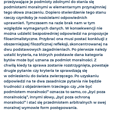
przeżywające je podmioty zdolnymi do stania się
podmiotami moralnymi w elementarnym przynajmniej
tego słowa znaczeniu. Dopiero stwierdzenie tego stanu
rzeczy czyniłoby je nosicielami odpowiednich
uprawnień. Tymczasem na razie brak nam w tym
względzie wymaganych danych. W konsekwencji nie
można udzielić bezpośredniej odpowiedzi na propozycje
filoanimalistyczne. Przybrać ona musi postać konkluzji z
obszerniejszej filozoficznej refleksji, skoncentrowanej na
dwu podstawowych zagadnieniach. Po pierwsze należy
ustalić kryteria, na których podstawie dana kategoria
bytów może być uznana za podmiot moralności. Z
chwilą kiedy ta sprawa zostanie rozstrzygnięta, powstaje
drugie pytanie: czy kryteria te sprawdzają się
w odniesieniu do świata zwierzęcego. Po uzyskaniu
odpowiedzi na te dwa zasadnicze pytania nie będzie
trudności z objaśnieniem trzeciego: czy „nie być
podmiotem moralności” oznacza to samo, co „być poza
moralnością”, innymi słowy, „być poza ochroną
moralności” i stać się przedmiotem arbitralnych w swej
moralnej wymowie form postępowania.