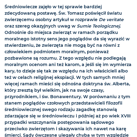
Średniowiecze zajęło w tej sprawie bardziej
zdecydowaną postawę. Św. Tomasz poświęcił światu
zwierzęcemu osobny artykuł w rozprawie
De veritate
oraz szereg okazyjnych uwag w
Sumie Teologicznej
.
Odnośnie do miejsca zwierząt w ramach porządku
moralnego istotny sens jego poglądów da się wyrazić w
stwierdzeniu, że zwierzęta nie mogą być na równi z
człowiekiem podmiotem moralnym, ponieważ
pozbawione są rozumu. Z tego względu nie podlegają
moralnym ocenom ani też karom, a jeśli się im wymierza
kary, to dzieje się tak ze względu na ich właścicieli albo
też w celach religijnej ekspiacji. W tych samych mniej
więcej ramach mieści się odnośna doktryna św. Alberta,
który zresztą był wielkim, jak na swoje czasy,
przyrodnikiem, i św. Bonawentury. W porównaniu z tym
stanem poglądów czołowych przedstawicieli filozofii
średniowiecznej swego rodzaju zagadkę stanowią
zdarzające się w średniowieczu i później aż po wiek XVIII
przypadki wszczynania postępowania sądowego
przeciwko zwierzętom i skazywania ich nawet na karę
śmierci. Sądy ówczesne ulegały chyba w tym względzie