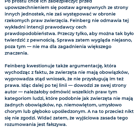
Po prostu chce ich zabezpieczyć przed
upowszechnieniem się postaw agresywnych ze strony
innych jednostek, nie zaś występować w obronie
rzekomych praw zwierzęcia. Feinberg nie odmawia tej
wykładni intencji prawodawcy cech
prawdopodobieństwa. Przeczy tylko, aby można tak było
twierdzić z pewnością. Sprawa zatem wygląda niejasno,
poza tym — nie ma dla zagadnienia większego
znaczenia.
Feinberg kwestionuje także argumentację, która
wychodząc z faktu, że zwierzęta nie mają obowiązków,
wyprowadza stąd wniosek, że nie przysługują im też
prawa. Idąc dalej po tej linii — dowodzi ze swej strony
autor — należałoby odmówić wszelkich praw tym
kategoriom ludzi, które podobnie jak zwierzęta nie mają
żadnych obowiązków, np. niemowlętom, umysłowo
chorym lub głęboko upośledzonym. A na to przecież nikt
się nie zgodzi. Widać zatem, że wyjściowa zasada tego
rozumowania jest fałszywa.