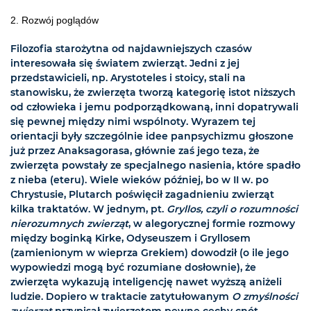
2. Rozwój poglądów
Filozofia starożytna od najdawniejszych czasów
interesowała się światem zwierząt. Jedni z jej
przedstawicieli, np. Arystoteles i stoicy, stali na
stanowisku, że zwierzęta tworzą kategorię istot niższych
od człowieka i jemu podporządkowaną, inni dopatrywali
się pewnej między nimi wspólnoty. Wyrazem tej
orientacji były szczególnie idee panpsychizmu głoszone
już przez Anaksagorasa, głównie zaś jego teza, że
zwierzęta powstały ze specjalnego nasienia, które spadło
z nieba (eteru). Wiele wieków później, bo w II w. po
Chrystusie, Plutarch poświęcił zagadnieniu zwierząt
kilka traktatów. W jednym, pt.
Gryllos, czyli o rozumności
nierozumnych zwierząt
, w alegorycznej formie rozmowy
między boginką Kirke, Odyseuszem i Gryllosem
(zamienionym w wieprza Grekiem) dowodził (o ile jego
wypowiedzi mogą być rozumiane dosłownie), że
zwierzęta wykazują inteligencję nawet wyższą aniżeli
ludzie. Dopiero w traktacie zatytułowanym
O zmyślności