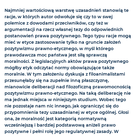
Najmniej wartościową warstwę uzasadnień stanowią te
racje, w których autor odwołuje się czy to w swej
polemice z dowodami przeciwników, czy też w
argumentacji na rzecz własnej tezy do odpowiednich
postanowień prawa pozytywnego. Tego typu racje mogą
mieć w etyce zastosowanie tylko na gruncie założeń
pozytywizmu prawno-etycznego, w myśl którego
prawodawcza moc państwa jest siłą sprawczą
moralności. Z legislacyjnych aktów prawa pozytywnego
mógłby etyk odczytać normy obowiązujące także
moralnie. W tym założeniu dyskusja z filoanimalistami
przesunęłaby się na zupełnie inną płaszczyznę,
mianowicie deliberacji nad filozoficzną prawomocnością
pozytywizmu prawno-etycznego. Na taką deliberację nie
ma jednak miejsca w niniejszym studium. Wobec tego
nie pozostaje nam nic innego, jak ograniczyć się do
przypomnienia tezy uzasadnianej w etyce ogólnej. Głosi
ona, że moralność jest kategorią normatywną
wcześniejszą i bardziej podstawową aniżeli prawo
pozytywne i pełni rolę jego regulatywnej zasady. W