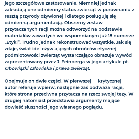
jego szczegółowe zastosowanie. Niemniej jednak
zakładają one odmienny status zwierząt w porównaniu z
resztą przyrody ożywionej i dlatego posługują się
odmienną argumentacją. Obszerny zestaw
przytaczanych racji można odtworzyć na podstawie
materiałów zawartych we wspomnianym już 18 numerze
„Etyki”. Trudno jednak rekonstruować wszystkie. Jak się
zdaje, świat idei ożywiających obrońców etycznej
podmiotowości zwierząt wystarczająco obrazuje wywód
zaprezentowany przez J. Feinberga w jego artykule pt.
Obowiązki człowieka i prawa zwierząt
.
Obejmuje on dwie części. W pierwszej — krytycznej —
autor referuje wpierw, następnie zaś podważa racje,
które strona przeciwna przytacza na rzecz swojej tezy. W
drugiej natomiast przedstawia argumenty mające
dowieść słuszności jego własnego poglądu.