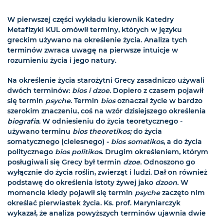
W pierwszej części wykładu kierownik Katedry
Metafizyki KUL omówił terminy, których w języku
greckim używano na określenie życia. Analiza tych
terminów zwraca uwagę na pierwsze intuicje w
rozumieniu życia i jego natury.
Na określenie życia starożytni Grecy zasadniczo używali
dwóch terminów:
bios i dzoe.
Dopiero z czasem pojawił
się termin
psyche
. Termin
bios
oznaczał życie w bardzo
szerokim znaczeniu, coś na wzór dzisiejszego określenia
biografia
. W odniesieniu do życia teoretycznego -
używano terminu
bios theoretikos;
do życia
somatycznego (cielesnego) -
bios somatikos
, a do życia
politycznego
bios politikos
. Drugim określeniem, którym
posługiwali się Grecy był termin
dzoe
. Odnoszono go
wyłącznie do życia roślin, zwierząt i ludzi. Dał on również
podstawę do określenia istoty żywej jako
dzoon
. W
momencie kiedy pojawił się termin
psyche
zaczęto nim
określać pierwiastek życia. Ks. prof. Maryniarczyk
wykazał, że analiza powyższych terminów ujawnia dwie