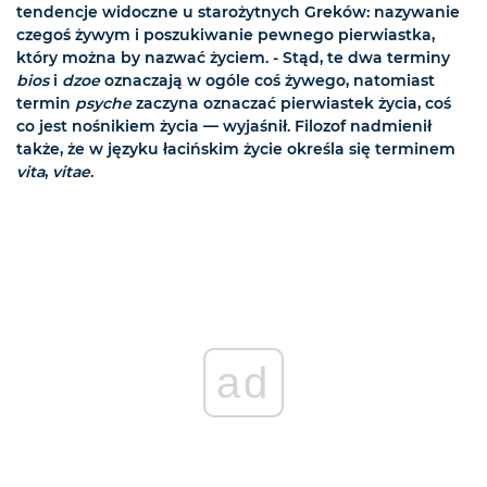
tendencje widoczne u starożytnych Greków: nazywanie
czegoś żywym i poszukiwanie pewnego pierwiastka,
który można by nazwać życiem. - Stąd, te dwa terminy
bios
i
dzoe
oznaczają w ogóle coś żywego, natomiast
termin
psyche
zaczyna oznaczać pierwiastek życia, coś
co jest nośnikiem życia — wyjaśnił. Filozof nadmienił
także, że w języku łacińskim życie określa się terminem
vita
,
vitae
.
ad