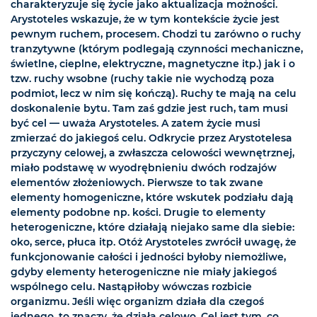
charakteryzuje się życie jako aktualizacja możności.
Arystoteles wskazuje, że w tym kontekście życie jest
pewnym ruchem, procesem. Chodzi tu zarówno o ruchy
tranzytywne (którym podlegają czynności mechaniczne,
świetlne, cieplne, elektryczne, magnetyczne itp.) jak i o
tzw. ruchy wsobne (ruchy takie nie wychodzą poza
podmiot, lecz w nim się kończą). Ruchy te mają na celu
doskonalenie bytu. Tam zaś gdzie jest ruch, tam musi
być cel — uważa Arystoteles. A zatem życie musi
zmierzać do jakiegoś celu. Odkrycie przez Arystotelesa
przyczyny celowej, a zwłaszcza celowości wewnętrznej,
miało podstawę w wyodrębnieniu dwóch rodzajów
elementów złożeniowych. Pierwsze to tak zwane
elementy homogeniczne, które wskutek podziału dają
elementy podobne np. kości. Drugie to elementy
heterogeniczne, które działają niejako same dla siebie:
oko, serce, płuca itp. Otóż Arystoteles zwrócił uwagę, że
funkcjonowanie całości i jedności byłoby niemożliwe,
gdyby elementy heterogeniczne nie miały jakiegoś
wspólnego celu. Nastąpiłoby wówczas rozbicie
organizmu. Jeśli więc organizm działa dla czegoś
jednego, to znaczy, że działa celowo. Cel jest tym, co