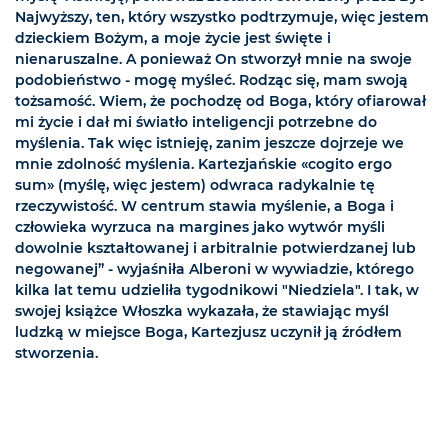
Najwyższy, ten, który wszystko podtrzymuje, więc jestem
dzieckiem Bożym, a moje życie jest święte i
nienaruszalne. A ponieważ On stworzył mnie na swoje
podobieństwo - mogę myśleć. Rodząc się, mam swoją
tożsamość. Wiem, że pochodzę od Boga, który ofiarował
mi życie i dał mi światło inteligencji potrzebne do
myślenia. Tak więc istnieję, zanim jeszcze dojrzeje we
mnie zdolność myślenia. Kartezjańskie «cogito ergo
sum» (myślę, więc jestem) odwraca radykalnie tę
rzeczywistość. W centrum stawia myślenie, a Boga i
człowieka wyrzuca na margines jako wytwór myśli
dowolnie kształtowanej i arbitralnie potwierdzanej lub
negowanej” - wyjaśniła Alberoni w wywiadzie, którego
kilka lat temu udzieliła tygodnikowi "Niedziela". I tak, w
swojej książce Włoszka wykazała, że stawiając myśl
ludzką w miejsce Boga, Kartezjusz uczynił ją źródłem
stworzenia.