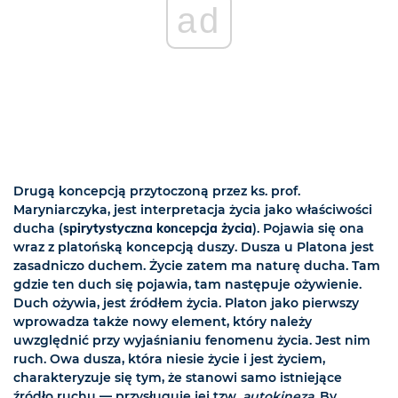
ad
Drugą koncepcją przytoczoną przez ks. prof.
Maryniarczyka, jest interpretacja życia jako właściwości
ducha (
spirytystyczna koncepcja życia
). Pojawia się ona
wraz z platońską koncepcją duszy. Dusza u Platona jest
zasadniczo duchem. Życie zatem ma naturę ducha. Tam
gdzie ten duch się pojawia, tam następuje ożywienie.
Duch ożywia, jest źródłem życia. Platon jako pierwszy
wprowadza także nowy element, który należy
uwzględnić przy wyjaśnianiu fenomenu życia. Jest nim
ruch. Owa dusza, która niesie życie i jest życiem,
charakteryzuje się tym, że stanowi samo istniejące
źródło ruchu — przysługuje jej tzw.
autokineza
. By