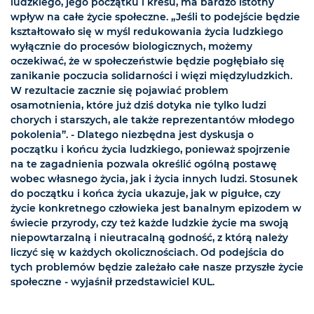
ludzkiego, jego początku i kresu, ma bardzo istotny
wpływ na całe życie społeczne. „Jeśli to podejście będzie
kształtowało się w myśl redukowania życia ludzkiego
wyłącznie do procesów biologicznych, możemy
oczekiwać, że w społeczeństwie będzie pogłębiało się
zanikanie poczucia solidarności i więzi międzyludzkich.
W rezultacie zacznie się pojawiać problem
osamotnienia, które już dziś dotyka nie tylko ludzi
chorych i starszych, ale także reprezentantów młodego
pokolenia”. - Dlatego niezbędna jest dyskusja o
początku i końcu życia ludzkiego, ponieważ spojrzenie
na te zagadnienia pozwala określić ogólną postawę
wobec własnego życia, jak i życia innych ludzi. Stosunek
do początku i końca życia ukazuje, jak w pigułce, czy
życie konkretnego człowieka jest banalnym epizodem w
świecie przyrody, czy też każde ludzkie życie ma swoją
niepowtarzalną i nieutracalną godność, z którą należy
liczyć się w każdych okolicznościach. Od podejścia do
tych problemów będzie zależało całe nasze przyszłe życie
społeczne - wyjaśnił przedstawiciel KUL.