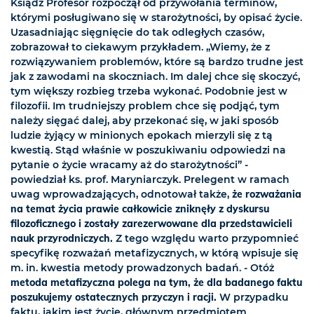
Ksiądz Profesor rozpoczął od przywołania terminów,
którymi posługiwano się w starożytności, by opisać życie.
Uzasadniając sięgnięcie do tak odległych czasów,
zobrazował to ciekawym przykładem. „Wiemy, że z
rozwiązywaniem problemów, które są bardzo trudne jest
jak z zawodami na skoczniach. Im dalej chce się skoczyć,
tym większy rozbieg trzeba wykonać. Podobnie jest w
filozofii. Im trudniejszy problem chce się podjąć, tym
należy sięgać dalej, aby przekonać się, w jaki sposób
ludzie żyjący w minionych epokach mierzyli się z tą
kwestią. Stąd właśnie w poszukiwaniu odpowiedzi na
pytanie o życie wracamy aż do starożytności” -
powiedział ks. prof. Maryniarczyk. Prelegent w ramach
uwag wprowadzających, odnotował także,
że rozważania
na temat życia prawie całkowicie zniknęły z dyskursu
filozoficznego i zostały zarezerwowane dla przedstawicieli
nauk przyrodniczych.
Z tego względu warto przypomnieć
specyfikę rozważań metafizycznych, w którą wpisuje się
m. in. kwestia metody prowadzonych badań. - Otóż
metoda metafizyczna polega na tym, że dla badanego faktu
poszukujemy ostatecznych przyczyn i racji.
W przypadku
faktu, jakim jest życie, głównym przedmiotem