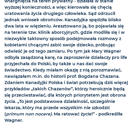
wtargnięcia na teren prywatny - działała w stanie
wyższej konieczności, a więc kierowała się chęcią
uratowania życia drugiego człowieka. Sąd odrzucił
jednak wniosek obrońców. Kanadyjka spędziła blisko
dwa lata w więzieniu. Aresztowano ją, bo pojawiała się
na terenie tzw. klinik aborcyjnych, gdzie modliła się i w
niezwykle taktowny sposób podejmowała rozmowy z
kobietami chcącymi zabić swoje dziecko, próbując
odwieść je od tego zamiaru. Po tym jak Mary Wagner
odbyła zasądzoną karę, na zaproszenie działaczy pro life
przyjechała do Polski, by także u nas dać swoje
świadectwo. Kiedy miałam okazję z nią porozmawiać,
nawiązałam m.in. do historii prof. Bogdana Chazana.
Zdaniem Kanadyjki Polska i świat potrzebują dziś więcej
przykładów „takich Chazanów”, którzy heroicznie będą
się przeciwstawiać, dla których priorytetem jest obrona
życia. „To jest podstawowa działalność, szczególnie
lekarza, który ma przede wszystkim nie szkodzić
(
primum non nocere).
Ma ratować życie!” - podkreśliła
Wagner.