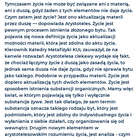
Tymczasem życie nie może być związane ani z materią,
ani z duszą, gdyż żaden z tych elementów nie daje życia.
Czym zatem jest życie? Jest ono aktualizacją materii
przez duszę — dopowiada Arystoteles. Życie jest
pewnym procesem istnienia złożonego bytu. Tak
pojawia się nowa definicja życia jako aktualizacji
możności materii, która jest zdolna do aktu życia.
Kierownik Katedry Metafizyki KUL zauważył, że na
kanwie rozważań Arystotelesa ciekawy wydaje się fakt,
że chociaż łączymy życie z duszą jako zasadą życia, to
jednak sama dusza nie daje życia, gdyż nie sprawia bytu
jako takiego. Podobnie w przypadku materii. Życie jest
dopiero aktualizacją tych dwóch elementów. Życie jest
sposobem istnienia substancji organicznych. Mamy więc
świat, w którym pojawiają się tylko i wyłącznie
substancje żywe. Jest tak dlatego, że sam termin
substancja oznacza takiego rodzaju byt, który jest
podmiotem, który jest zdolny do indywidualnego życia i
wyłaniania z siebie działań, czy organizowania się od
wewnątrz. Drugim nowym elementem w
arystotelesowskim rozumieniu życia, jest analiza - czym