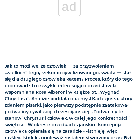
ad
Jak to możliwe, że człowiek — za przyzwoleniem
„wielkich” tego, rzekomo cywilizowanego, świata — stał
się dla drugiego człowieka katem? Proces, który do tego
doprowadził niezwykle interesująco przedstawiła
wspomniana Rosa Alberoni w książce pt. „Wygnać
Chrystusa”. Analizie poddała ona myśl Kartezjusza, który
zdaniem pisarki, jako pierwszy podstępnie zaatakował
podwaliny cywilizacji chrześcijańskiej. „Podwaliny te
stanowi Chrystus i człowiek, w całej jego konkretności i
świętości. W okresie przedkartezjańskim koncepcja
człowieka opierała się na zasadzie - «istnieję, więc
myślę». Istnieję, ponieważ zostałem stworzony przez Byt