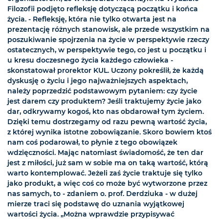
Filozofii podjęto refleksję dotyczącą początku i końca
życia. - Refleksję, która nie tylko otwarta jest na
prezentację różnych stanowisk, ale przede wszystkim na
poszukiwanie spojrzenia na życie w perspektywie rzeczy
ostatecznych, w perspektywie tego, co jest u początku i
u kresu doczesnego życia każdego człowieka -
skonstatował prorektor KUL. Uczony pokreślił, że każdą
dyskusję o życiu i jego najważniejszych aspektach,
należy poprzedzić podstawowym pytaniem: czy życie
jest darem czy produktem? Jeśli traktujemy życie jako
dar, odkrywamy kogoś, kto nas obdarował tym życiem.
Dzięki temu dostrzegamy od razu pewną wartość życia,
z której wynika istotne zobowiązanie. Skoro bowiem ktoś
nam coś podarował, to płynie z tego obowiązek
wdzięczności. Mając natomiast świadomość, że ten dar
jest z miłości, już sam w sobie ma on taką wartość, którą
warto kontemplować. Jeżeli zaś życie traktuje się tylko
jako produkt, a więc coś co może być wytworzone przez
nas samych, to - zdaniem o. prof. Derdziuka - w dużej
mierze traci się podstawę do uznania wyjątkowej
wartości życia. „Można wprawdzie przypisywać