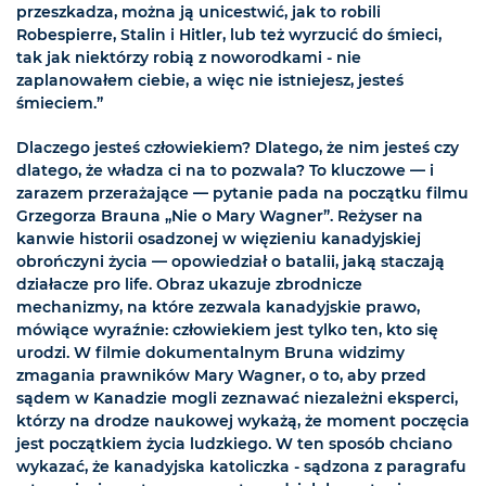
przeszkadza, można ją unicestwić, jak to robili
Robespierre, Stalin i Hitler, lub też wyrzucić do śmieci,
tak jak niektórzy robią z noworodkami - nie
zaplanowałem ciebie, a więc nie istniejesz, jesteś
śmieciem.”
Dlaczego jesteś człowiekiem? Dlatego, że nim jesteś czy
dlatego, że władza ci na to pozwala? To kluczowe — i
zarazem przerażające — pytanie pada na początku filmu
Grzegorza Brauna „Nie o Mary Wagner”. Reżyser na
kanwie historii osadzonej w więzieniu kanadyjskiej
obrończyni życia — opowiedział o batalii, jaką staczają
działacze pro life. Obraz ukazuje zbrodnicze
mechanizmy, na które zezwala kanadyjskie prawo,
mówiące wyraźnie: człowiekiem jest tylko ten, kto się
urodzi. W filmie dokumentalnym Bruna widzimy
zmagania prawników Mary Wagner, o to, aby przed
sądem w Kanadzie mogli zeznawać niezależni eksperci,
którzy na drodze naukowej wykażą, że moment poczęcia
jest początkiem życia ludzkiego. W ten sposób chciano
wykazać, że kanadyjska katoliczka - sądzona z paragrafu