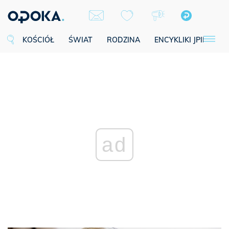
KOŚCIÓŁ
ŚWIAT
RODZINA
ENCYKLIKI JPII
SE
ad