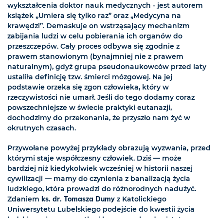
wykształcenia doktor nauk medycznych - jest autorem
książek „Umiera się tylko raz” oraz „Medycyna na
krawędzi”. Demaskuje on wstrząsający mechanizm
zabijania ludzi w celu pobierania ich organów do
przeszczepów. Cały proces odbywa się zgodnie z
prawem stanowionym (bynajmniej nie z prawem
naturalnym), gdyż grupa pseudonaukowców przed laty
ustaliła definicję tzw. śmierci mózgowej. Na jej
podstawie orzeka się zgon człowieka, który w
rzeczywistości nie umarł. Jeśli do tego dodamy coraz
powszechniejsze w świecie praktyki eutanazji,
dochodzimy do przekonania, że przyszło nam żyć w
okrutnych czasach.
Przywołane powyżej przykłady obrazują wyzwania, przed
którymi staje współczesny człowiek. Dziś — może
bardziej niż kiedykolwiek wcześniej w historii naszej
cywilizacji — mamy do czynienia z banalizacją życia
ludzkiego, która prowadzi do różnorodnych nadużyć.
Zdaniem
ks. dr. Tomasza Dumy
z Katolickiego
Uniwersytetu Lubelskiego podejście do kwestii życia