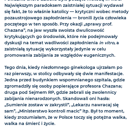
Największym paradoksem zaistniałej sytuacji wydawał
się fakt, że to właśnie katolicy — krytyczni wobec metody
pozaustrojowego zapłodnienia — bronili życia człowieka
poczętego w ten sposób. Przy okazji „sprawy prof.
Chazana”, na jaw wyszła swoista dwulicowość
krytykujących go środowisk, które nie podejmowały
dyskusji na temat wadliwości zapłodnienia
in vitro
, a
zaistniałą sytuację wykorzystały jedynie w celu
promowania zabijania ze względów eugenicznych.
Tego dnia, kiedy niezłomnego ginekologa ujrzałam po
raz pierwszy, w stolicy odbywały się dwie manifestacje.
Jedna przed budynkiem wspomnianego szpitala, gdzie
zgromadziły się osoby popierające profesora Chazana;
druga pod Sejmem RP, gdzie zebrali się zwolennicy
zabijania nienarodzonych. Skandowali oni hasła:
„Sumienie zostaw w zakrystii”, „Lekarzu nawracaj się
sam”, „Ministerstwo kontroli macic” itp. Był to moment,
kiedy zrozumiałam, że w Polsce toczy się potężna walka,
walka na śmierć i życie.