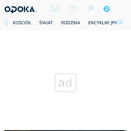
KOŚCIÓŁ
ŚWIAT
RODZINA
ENCYKLIKI JPII
SE
ad