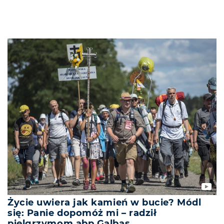
Życie uwiera jak kamień w bucie? Módl
się: Panie dopomóż mi – radził
pielgrzymom abp Galbas