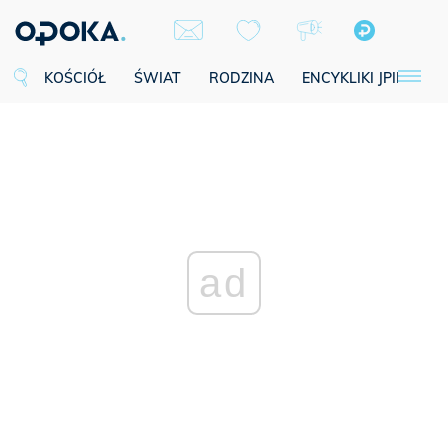
KOŚCIÓŁ
ŚWIAT
RODZINA
ENCYKLIKI JPII
SE
ad