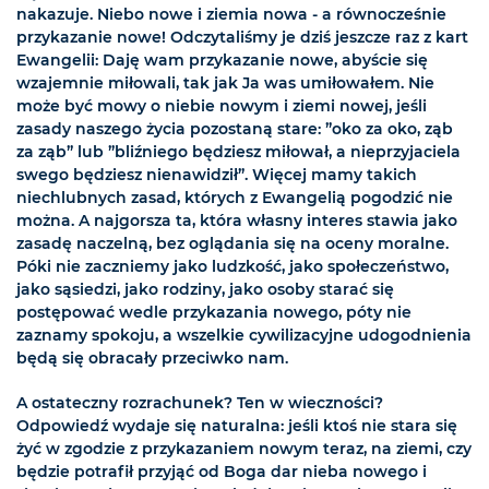
nakazuje. Niebo nowe i ziemia nowa - a równocześnie
przykazanie nowe! Odczytaliśmy je dziś jeszcze raz z kart
Ewangelii: Daję wam przykazanie nowe, abyście się
wzajemnie miłowali, tak jak Ja was umiłowałem. Nie
może być mowy o niebie nowym i ziemi nowej, jeśli
zasady naszego życia pozostaną stare: ”oko za oko, ząb
za ząb” lub ”bliźniego będziesz miłował, a nieprzyjaciela
swego będziesz nienawidził”. Więcej mamy takich
niechlubnych zasad, których z Ewangelią pogodzić nie
można. A najgorsza ta, która własny interes stawia jako
zasadę naczelną, bez oglądania się na oceny moralne.
Póki nie zaczniemy jako ludzkość, jako społeczeństwo,
jako sąsiedzi, jako rodziny, jako osoby starać się
postępować wedle przykazania nowego, póty nie
zaznamy spokoju, a wszelkie cywilizacyjne udogodnienia
będą się obracały przeciwko nam.
A ostateczny rozrachunek? Ten w wieczności?
Odpowiedź wydaje się naturalna: jeśli ktoś nie stara się
żyć w zgodzie z przykazaniem nowym teraz, na ziemi, czy
będzie potrafił przyjąć od Boga dar nieba nowego i