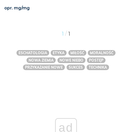
opr. mg/mg
/
1
1
ESCHATOLOGIA
ETYKA
MIŁOŚĆ
MORALNOŚĆ
NOWA ZIEMIA
NOWE NIEBO
POSTĘP
PRZYKAZANIE NOWE
SUKCES
TECHNIKA
ad