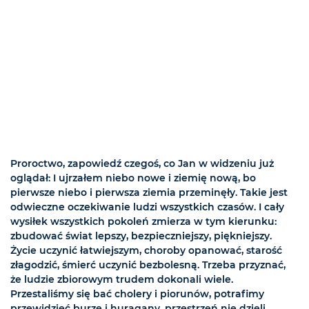
Proroctwo, zapowiedź czegoś, co Jan w widzeniu już
oglądał: I ujrzałem niebo nowe i ziemię nową, bo
pierwsze niebo i pierwsza ziemia przeminęły. Takie jest
odwieczne oczekiwanie ludzi wszystkich czasów. I cały
wysiłek wszystkich pokoleń zmierza w tym kierunku:
zbudować świat lepszy, bezpieczniejszy, piękniejszy.
Życie uczynić łatwiejszym, choroby opanować, starość
złagodzić, śmierć uczynić bezbolesną. Trzeba przyznać,
że ludzie zbiorowym trudem dokonali wiele.
Przestaliśmy się bać cholery i piorunów, potrafimy
przewidzieć burze i huragany, przestrzeń nie dzieli.