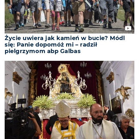
Życie uwiera jak kamień w bucie? Módl
się: Panie dopomóż mi – radził
pielgrzymom abp Galbas