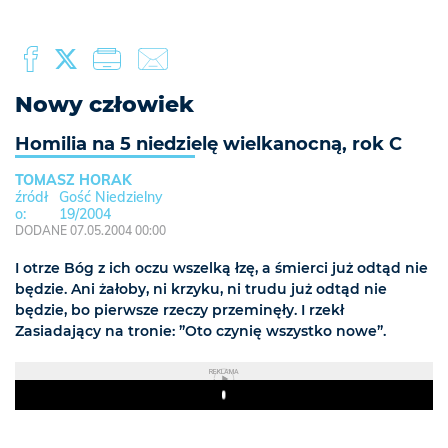
Nowy człowiek
Homilia na 5 niedzielę wielkanocną, rok C
TOMASZ HORAK
Gość Niedzielny
19/2004
DODANE 07.05.2004 00:00
I otrze Bóg z ich oczu wszelką łzę, a śmierci już odtąd nie
będzie. Ani żałoby, ni krzyku, ni trudu już odtąd nie
będzie, bo pierwsze rzeczy przeminęły. I rzekł
Zasiadający na tronie: ”Oto czynię wszystko nowe”.
REKLAMA
Play