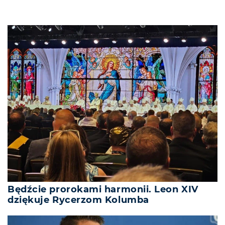
Będźcie prorokami harmonii. Leon XIV
dziękuje Rycerzom Kolumba