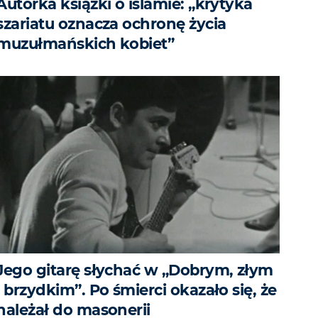
Autorka książki o islamie: „krytyka
szariatu oznacza ochronę życia
muzułmańskich kobiet”
Jego gitarę słychać w „Dobrym, złym
i brzydkim”. Po śmierci okazało się, że
należał do masonerii