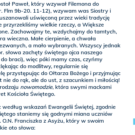
ostoł Paweł, który wzywał Filemona do
r. Flm 9b-20. 11-12), wzywam was Siostry i
 i uszanowali uświęconą przez wieki tradycję
e przyrzekliśmy wielkie rzeczy, a Większe
one. Zachowajmy te, wzdychajmy do tamtych,
ara wieczna. Małe cierpienie, a chwała
wezwanych, a mało wybranych. Wszyscy jednak
r. słowa zachęty świętego ojca naszego
 do braci), więc póki mamy czas, czyńmy
lękając do modlitwy, regularnie się
elę przystępując do Ołtarza Bożego i przyjmując
ie do rąk, ale do ust, z szacunkiem i miłością!
 rodzaju
nowomodzie
, która swymi mackami
et Kościoła Świętego.
ąc według wskazań Ewangelii Świętej, zgodnie
więtego staniemy się godnymi miana uczniów
 O.N. Franciszka z Asyżu, który w swoim
kie oto słowa: