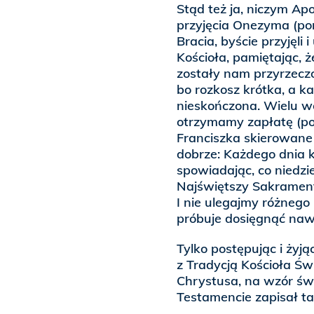
Stąd też ja, niczym Ap
przyjęcia Onezyma (po
Bracia, byście przyjęli
Kościoła, pamiętając, ż
zostały nam przyrzecz
bo rozkosz krótka, a k
nieskończona. Wielu 
otrzymamy zapłatę (po
Franciszka skierowane
dobrze: Każdego dnia k
spowiadając, co niedzi
Najświętszy Sakrament n
I nie ulegajmy różnego
próbuje dosięgnąć naw
Tylko postępując i żyj
z Tradycją Kościoła Ś
Chrystusa, na wzór św.
Testamencie zapisał ta