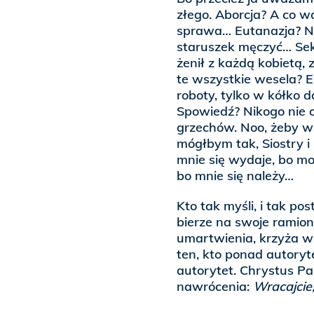
złego. Aborcja? A co w
sprawa… Eutanazja? No
staruszek męczyć… Sek
żenił z każdą kobietą, 
te wszystkie wesela? E
roboty, tylko w kółko d
Spowiedź? Nikogo nie o
grzechów. Noo, żeby wsz
mógłbym tak, Siostry i
mnie się wydaje, bo m
bo mnie się należy…
Kto tak myśli, i tak po
bierze na swoje ramion
umartwienia, krzyża w
ten, kto ponad autoryt
autorytet. Chrystus Pa
nawrócenia:
Wracajcie