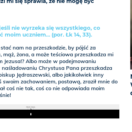
i mi się sprawia, że nie mogę być
jeśli nie wyrzeka się wszystkiego, co
ć moim uczniem… (por. Łk 14, 33).
stać nam na przeszkodzie, by pójść za
a, mąż, żona, a może teściowa przeszkadza mi
m Jezusa!? Albo może w podejmowaniu
w naśladowaniu Chrystusa Pana przeszkadza
biskup Jędraszewski, albo jakikolwiek inny
ś swoim zachowaniem, postawą, zraził mnie do
iał coś nie tak, coś co nie odpowiada moim
nie!
REKLAMA
Play