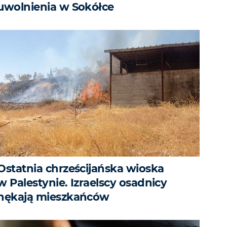
uwolnienia w Sokółce
Ostatnia chrześcijańska wioska
w Palestynie. Izraelscy osadnicy
nękają mieszkańców