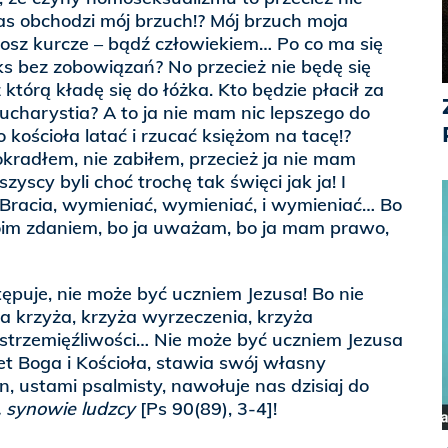
as obchodzi mój brzuch!? Mój brzuch moja
sz kurcze – bądź człowiekiem… Po co ma się
s bez zobowiązań? No przecież nie będę się
z którą kładę się do łóżka. Kto będzie płacił za
ucharystia? A to ja nie mam nic lepszego do
o kościoła latać i rzucać księżom na tacę!?
kradłem, nie zabiłem, przecież ja nie mam
yscy byli choć trochę tak święci jak ja! I
 Bracia, wymieniać, wymieniać, i wymieniać… Bo
oim zdaniem, bo ja uważam, bo ja mam prawo,
stępuje, nie może być uczniem Jezusa! Bo nie
a krzyża, krzyża wyrzeczenia, krzyża
strzemięźliwości… Nie może być uczniem Jezusa
et Boga i Kościoła, stawia swój własny
n, ustami psalmisty, nawołuje nas dzisiaj do
, synowie ludzcy
[Ps 90(89), 3-4]!