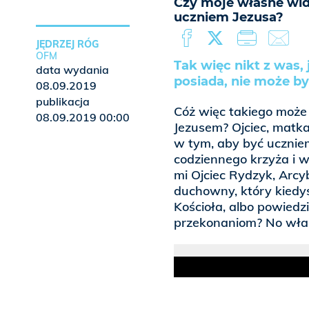
Czy moje własne widz
uczniem Jezusa?
JĘDRZEJ RÓG
OFM
Tak więc nikt z was, 
data wydania
posiada, nie może by
08.09.2019
publikacja
Cóż więc takiego może 
08.09.2019 00:00
Jezusem? Ojciec, matk
w tym, aby być ucznie
codziennego krzyża i 
mi Ojciec Rydzyk, Arcy
duchowny, który kiedy
Kościoła, albo powiedz
przekonaniom? No właś