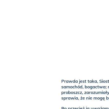
Prawda jest taka, Siost
samochód, bogactwa; ni
proboszcz, zarozumiały
sprawia, że nie mogę b
Bo przecież ja uważam,