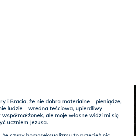
ry i Bracia, że nie dobra materialne – pieniądze,
e ludzie – wredna teściowa, upierdliwy
 współmałżonek, ale moje własne widzi mi się
yć uczniem Jezusa.
 że czyny homoseksualizmu to przecież nic