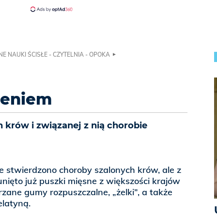
NE NAUKI ŚCISŁE - CZYTELNIA - OPOKA
zeniem
 krów i związanej z nią chorobie
 stwierdzono choroby szalonych krów, ale z
nięto już puszki mięsne z większości krajów
jrzane gumy rozpuszczalne, „żelki”, a także
elatyną.