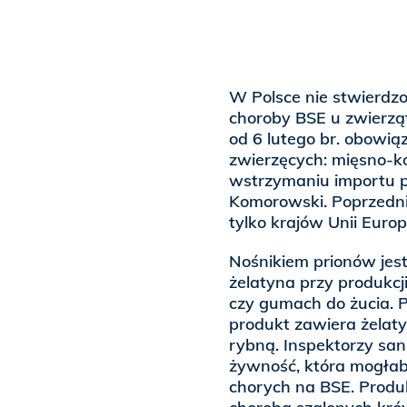
W Polsce nie stwierdz
choroby BSE u zwierząt
od 6 lutego br. obowią
zwierzęcych: mięsno-ko
wstrzymaniu importu p
Komorowski. Poprzedni
tylko krajów Unii Europ
Nośnikiem prionów jes
żelatyna przy produkcji
czy gumach do żucia. P
produkt zawiera żelat
rybną. Inspektorzy san
żywność, która mogłab
chorych na BSE. Produ