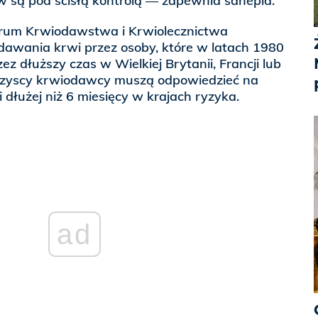
w są pod ścisłą kontrolą — zapewnia sanepid.
rum Krwiodawstwa i Krwiolecznictwa
awania krwi przez osoby, które w latach 1980
 dłuższy czas w Wielkiej Brytanii, Francji lub
 wszyscy krwiodawcy muszą odpowiedzieć na
 dłużej niż 6 miesięcy w krajach ryzyka.
ad