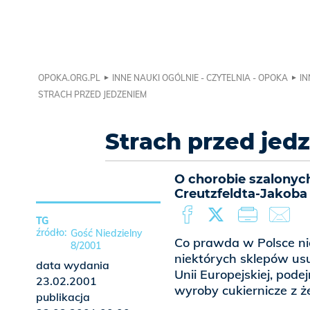
OPOKA.ORG.PL
INNE NAUKI OGÓLNIE - CZYTELNIA - OPOKA
IN
STRACH PRZED JEDZENIEM
Strach przed jed
O chorobie szalonych
Creutzfeldta-Jakoba
TG
Gość Niedzielny
Co prawda w Polsce nie
8/2001
niektórych sklepów usu
data wydania
Unii Europejskiej, pode
23.02.2001
wyroby cukiernicze z ż
publikacja