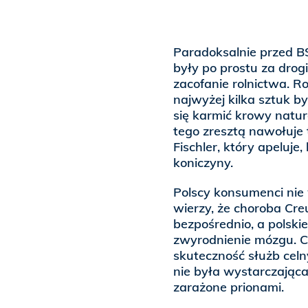
Paradoksalnie przed B
były po prostu za drog
zacofanie rolnictwa. R
najwyżej kilka sztuk b
się karmić krowy natur
tego zresztą nawołuje 
Fischler, który apeluje
koniczyny.
Polscy konsumenci nie
wierzy, że choroba Cre
bezpośrednio, a polski
zwyrodnienie mózgu. Co
skuteczność służb celn
nie była wystarczając
zarażone prionami.