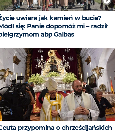
Życie uwiera jak kamień w bucie?
Módl się: Panie dopomóż mi – radził
pielgrzymom abp Galbas
Ceuta przypomina o chrześcijańskich