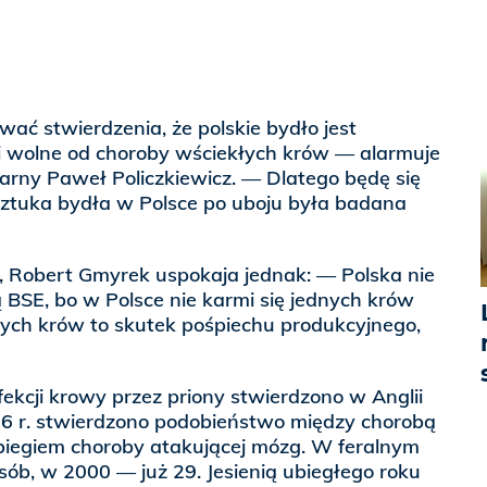
ć stwierdzenia, że polskie bydło jest
 i wolne od choroby wściekłych krów — alarmuje
arny Paweł Policzkiewicz. — Dlatego będę się
ztuka bydła w Polsce po uboju była badana
, Robert Gmyrek uspokaja jednak: — Polska nie
ą BSE, bo w Polsce nie karmi się jednych krów
nych krów to skutek pośpiechu produkcyjnego,
ekcji krowy przez priony stwierdzono w Anglii
6 r. stwierdzono podobieństwo między chorobą
biegiem choroby atakującej mózg. W feralnym
sób, w 2000 — już 29. Jesienią ubiegłego roku