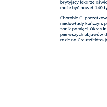
brytyjscy lekarze oświa
może być nawet 140 ty
Chorobie CJ początko
niedowłady kończyn, po
zanik pamięci. Okres in
pierwszych objawów do 
razie na Creutzfeldta-