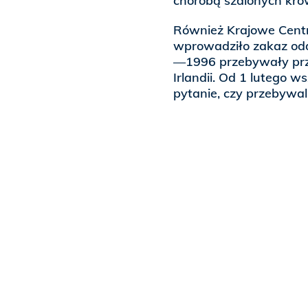
chorobą szalonych kró
Również Krajowe Cent
wprowadziło zakaz odd
—1996 przebywały przez
Irlandii. Od 1 lutego
pytanie, czy przebywali