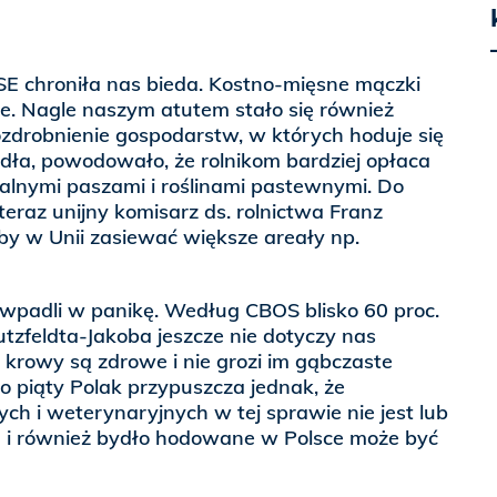
SE chroniła nas bieda. Kostno-mięsne mączki
ie. Nagle naszym atutem stało się również
ozdrobnienie gospodarstw, w których hoduje się
ydła, powodowało, że rolnikom bardziej opłaca
alnymi paszami i roślinami pastewnymi. Do
teraz unijny komisarz ds. rolnictwa Franz
, by w Unii zasiewać większe areały np.
 wpadli w panikę. Według CBOS blisko 60 proc.
utzfeldta-Jakoba jeszcze nie dotyczy nas
e krowy są zdrowe i nie grozi im gąbczaste
 piąty Polak przypuszcza jednak, że
ych i weterynaryjnych w tej sprawie nie jest lub
a i również bydło hodowane w Polsce może być