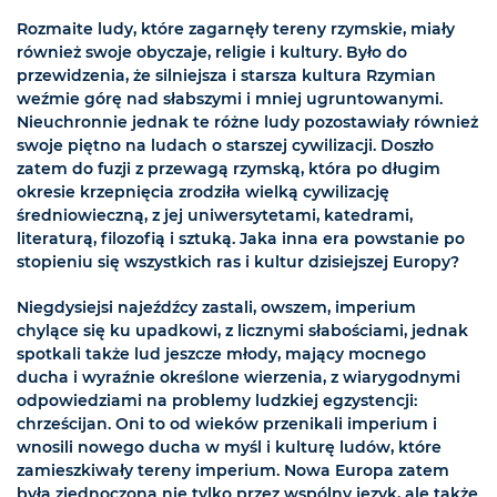
Rozmaite ludy, które zagarnęły tereny rzymskie, miały
również swoje obyczaje, religie i kultury. Było do
przewidzenia, że silniejsza i starsza kultura Rzymian
weźmie górę nad słabszymi i mniej ugruntowanymi.
Nieuchronnie jednak te różne ludy pozostawiały również
swoje piętno na ludach o starszej cywilizacji. Doszło
zatem do fuzji z przewagą rzymską, która po długim
okresie krzepnięcia zrodziła wielką cywilizację
średniowieczną, z jej uniwersytetami, katedrami,
literaturą, filozofią i sztuką. Jaka inna era powstanie po
stopieniu się wszystkich ras i kultur dzisiejszej Europy?
Niegdysiejsi najeźdźcy zastali, owszem, imperium
chylące się ku upadkowi, z licznymi słabościami, jednak
spotkali także lud jeszcze młody, mający mocnego
ducha i wyraźnie określone wierzenia, z wiarygodnymi
odpowiedziami na problemy ludzkiej egzystencji:
chrześcijan. Oni to od wieków przenikali imperium i
wnosili nowego ducha w myśl i kulturę ludów, które
zamieszkiwały tereny imperium. Nowa Europa zatem
była zjednoczona nie tylko przez wspólny język, ale także