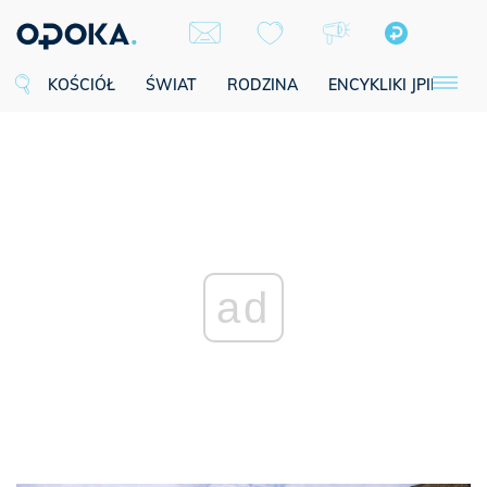
KOŚCIÓŁ
ŚWIAT
RODZINA
ENCYKLIKI JPII
SE
ad