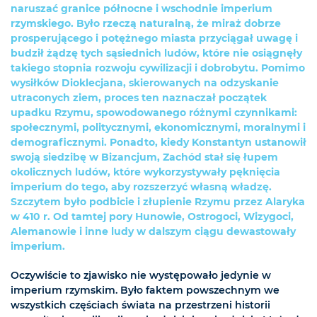
naruszać granice północne i wschodnie imperium
rzymskiego. Było rzeczą naturalną, że miraż dobrze
prosperującego i potężnego miasta przyciągał uwagę i
budził żądzę tych sąsiednich ludów, które nie osiągnęły
takiego stopnia rozwoju cywilizacji i dobrobytu. Pomimo
wysiłków Dioklecjana, skierowanych na odzyskanie
utraconych ziem, proces ten naznaczał początek
upadku Rzymu, spowodowanego różnymi czynnikami:
społecznymi, politycznymi, ekonomicznymi, moralnymi i
demograficznymi. Ponadto, kiedy Konstantyn ustanowił
swoją siedzibę w Bizancjum, Zachód stał się łupem
okolicznych ludów, które wykorzystywały pęknięcia
imperium do tego, aby rozszerzyć własną władzę.
Szczytem było podbicie i złupienie Rzymu przez Alaryka
w 410 r. Od tamtej pory Hunowie, Ostrogoci, Wizygoci,
Alemanowie i inne ludy w dalszym ciągu dewastowały
imperium.
Oczywiście to zjawisko nie występowało jedynie w
imperium rzymskim. Było faktem powszechnym we
wszystkich częściach świata na przestrzeni historii