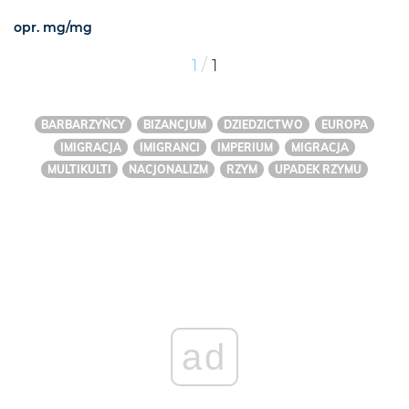
opr. mg/mg
/
1
1
BARBARZYŃCY
BIZANCJUM
DZIEDZICTWO
EUROPA
IMIGRACJA
IMIGRANCI
IMPERIUM
MIGRACJA
MULTIKULTI
NACJONALIZM
RZYM
UPADEK RZYMU
ad