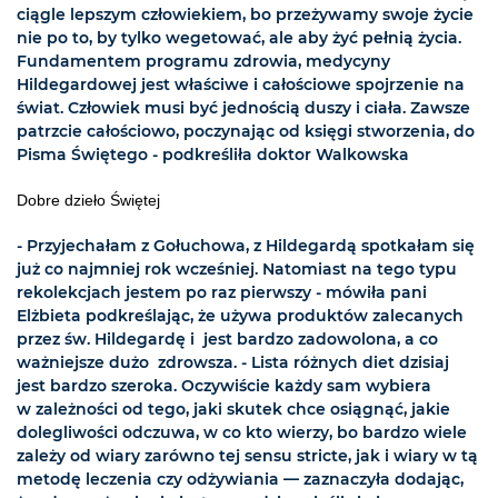
ciągle lepszym człowiekiem, bo przeżywamy swoje życie
nie po to, by tylko wegetować, ale aby żyć pełnią życia.
Fundamentem programu zdrowia, medycyny
Hildegardowej jest właściwe i całościowe spojrzenie na
świat. Człowiek musi być jednością duszy i ciała. Zawsze
patrzcie całościowo, poczynając od księgi stworzenia, do
Pisma Świętego - podkreśliła doktor Walkowska
Dobre dzieło Świętej
- Przyjechałam z Gołuchowa, z Hildegardą spotkałam się
już co najmniej rok wcześniej. Natomiast na tego typu
rekolekcjach jestem po raz pierwszy - mówiła pani
Elżbieta podkreślając, że używa produktów zalecanych
przez św. Hildegardę i jest bardzo zadowolona, a co
ważniejsze dużo zdrowsza. - Lista różnych diet dzisiaj
jest bardzo szeroka. Oczywiście każdy sam wybiera
w zależności od tego, jaki skutek chce osiągnąć, jakie
dolegliwości odczuwa, w co kto wierzy, bo bardzo wiele
zależy od wiary zarówno tej sensu stricte, jak i wiary w tą
metodę leczenia czy odżywiania — zaznaczyła dodając,