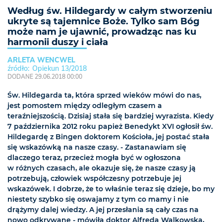
Według św. Hildegardy w całym stworzeniu
ukryte są tajemnice Boże. Tylko sam Bóg
może nam je ujawnić, prowadząc nas ku
harmonii duszy i ciała
ARLETA WENCWEL
Opiekun 13/2018
DODANE 29.06.2018 00:00
Św. Hildegarda ta, która sprzed wieków mówi do nas,
jest pomostem między odległym czasem a
teraźniejszością. Dzisiaj stała się bardziej wyrazista. Kiedy
7 października 2012 roku papież Benedykt XVI ogłosił św.
Hildegardę z Bingen doktorem Kościoła, jej postać stała
się wskazówką na nasze czasy. - Zastanawiam się
dlaczego teraz, przecież mogła być w ogłoszona
w różnych czasach, ale okazuje się, że nasze czasy ją
potrzebują, człowiek współczesny potrzebuje jej
wskazówek. I dobrze, że to właśnie teraz się dzieje, bo my
niestety szybko się oswajamy z tym co mamy i nie
drążymy dalej wiedzy. A jej przesłania są cały czas na
nowo odkrywane - mówiła doktor Alfreda Walkowska,