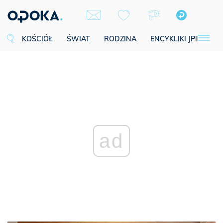
KOŚCIÓŁ
ŚWIAT
RODZINA
ENCYKLIKI JPII
SE
ad