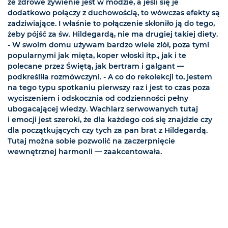
że zdrowe żywienie jest w modzie, a jeśli się je
dodatkowo połączy z duchowością, to wówczas efekty są
zadziwiające. I właśnie to połączenie skłoniło ją do tego,
żeby pójść za św. Hildegardą, nie ma drugiej takiej diety.
- W swoim domu używam bardzo wiele ziół, poza tymi
popularnymi jak mięta, koper włoski itp., jak i te
polecane przez Świętą, jak bertram i galgant —
podkreśliła rozmówczyni. - A co do rekolekcji to, jestem
na tego typu spotkaniu pierwszy raz i jest to czas poza
wyciszeniem i odskocznia od codzienności pełny
ubogacającej wiedzy. Wachlarz serwowanych tutaj
i emocji jest szeroki, że dla każdego coś się znajdzie czy
dla początkujących czy tych za pan brat z Hildegardą.
Tutaj można sobie pozwolić na zaczerpnięcie
wewnętrznej harmonii — zaakcentowała.