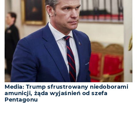
Media: Trump sfrustrowany niedoborami
amunicji, żąda wyjaśnień od szefa
Pentagonu
REKLAMA