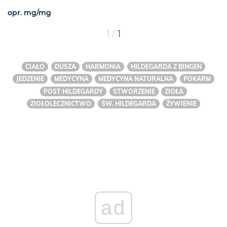
opr. mg/mg
/
1
1
CIAŁO
DUSZA
HARMONIA
HILDEGARDA Z BINGEN
JEDZENIE
MEDYCYNA
MEDYCYNA NATURALNA
POKARM
POST HILDEGARDY
STWORZENIE
ZIOŁA
ZIOŁOLECZNICTWO
ŚW. HILDEGARDA
ŻYWIENIE
ad