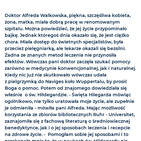
Doktor Alfreda Walkowska, piękna, szczęśliwa kobieta,
żona, matka, miała dobrą pracę w renomowanym
szpitalu. Można powiedzieć, że jej życie przypominało
bajkę. Jednak któregoś dnia okazało się, że jest ciężko
chora. Miała dostęp do świetnych specjalistów, była
przecież pielęgniarką, ale lekarze okazali się bezsilni.
Żadna ze znanych metod leczenia nie przynosiła
efektów. Wówczas pani doktor zaczęła szukać pomocy
zarówno w medycynie konwencjonalnej, jak i naturalnej.
Kiedy nic już nie skutkowało wówczas udała
z pielgrzymką do Naviges koło Wuppertalu, by prosić
Boga o pomoc. Potem od znajomego dowiedziała się
właśnie o św. Hildegardzie. - Święta Hilegarda mówiąc
ogólnikowo, nie tylko uratowała moje życie, ale zupełnie
je odmieniła - mówiła pani Alfreda. Mając możliwość
korzystania ze zbiorów bibliotecznych Ruhr - Universitet,
zaznajomiła się z fachową literaturą o średniowiecznej
benedyktynce, jak i o jej sposobach leczenia i recepcie
na zdrowe życie. - Pomogłam sobie jej sposobami i to
przekonało mnie to, że w naukach św. Hildegardy nie