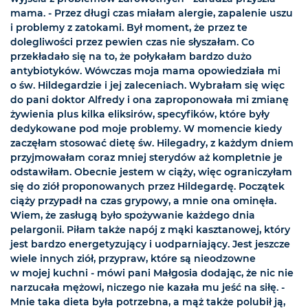
mama. - Przez długi czas miałam alergie, zapalenie uszu
i problemy z zatokami. Był moment, że przez te
dolegliwości przez pewien czas nie słyszałam. Co
przekładało się na to, że połykałam bardzo dużo
antybiotyków. Wówczas moja mama opowiedziała mi
o św. Hildegardzie i jej zaleceniach. Wybrałam się więc
do pani doktor Alfredy i ona zaproponowała mi zmianę
żywienia plus kilka eliksirów, specyfików, które były
dedykowane pod moje problemy. W momencie kiedy
zaczęłam stosować dietę św. Hilegadry, z każdym dniem
przyjmowałam coraz mniej sterydów aż kompletnie je
odstawiłam. Obecnie jestem w ciąży, więc ograniczyłam
się do ziół proponowanych przez Hildegardę. Początek
ciąży przypadł na czas grypowy, a mnie ona ominęła.
Wiem, że zasługą było spożywanie każdego dnia
pelargonii. Piłam także napój z mąki kasztanowej, który
jest bardzo energetyzujący i uodparniający. Jest jeszcze
wiele innych ziół, przypraw, które są nieodzowne
w mojej kuchni - mówi pani Małgosia dodając, że nic nie
narzucała mężowi, niczego nie kazała mu jeść na siłę. -
Mnie taka dieta była potrzebna, a mąż także polubił ją,