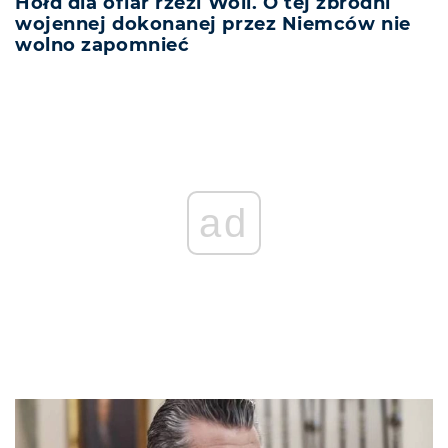
Hołd dla ofiar rzezi Woli. O tej zbrodni
wojennej dokonanej przez Niemców nie
wolno zapomnieć
ad