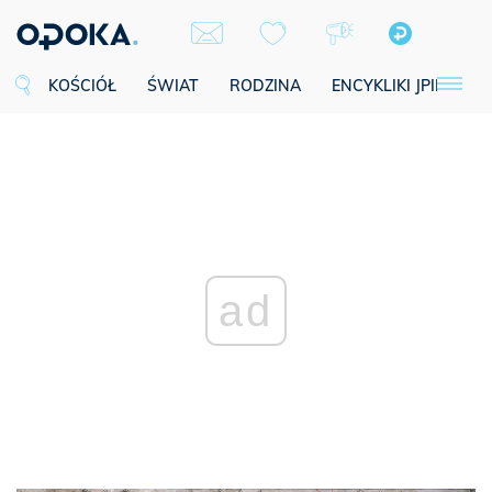
KOŚCIÓŁ
ŚWIAT
RODZINA
ENCYKLIKI JPII
SE
ad