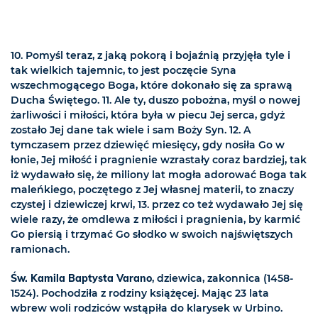
10. Pomyśl teraz, z jaką pokorą i bojaźnią przyjęła tyle i
tak wielkich tajemnic, to jest poczęcie Syna
wszechmogącego Boga, które dokonało się za sprawą
Ducha Świętego. 11. Ale ty, duszo pobożna, myśl o nowej
żarliwości i miłości, która była w piecu Jej serca, gdyż
zostało Jej dane tak wiele i sam Boży Syn. 12. A
tymczasem przez dziewięć miesięcy, gdy nosiła Go w
łonie, Jej miłość i pragnienie wzrastały coraz bardziej, tak
iż wydawało się, że miliony lat mogła adorować Boga tak
maleńkiego, poczętego z Jej własnej materii, to znaczy
czystej i dziewiczej krwi, 13. przez co też wydawało Jej się
wiele razy, że omdlewa z miłości i pragnienia, by karmić
Go piersią i trzymać Go słodko w swoich najświętszych
ramionach.
Św. Kamila Baptysta Varano
, dziewica, zakonnica (1458-
1524). Pochodziła z rodziny książęcej. Mając 23 lata
wbrew woli rodziców wstąpiła do klarysek w Urbino.