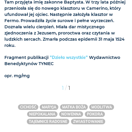
Tam przyjęta imię zakonne Baptysta. W trzy lata później
przeniosła się do nowego klasztoru w Camerino, który
ufundował jej ojciec. Następnie założyła klasztor w
Fermo. Prowadziła życie surowe i pełne wyrzeczeń.
Doznała wielu cierpień. Miała dar mistycznego
zjednoczenia z Jezusem, proroctwa oraz czytania w
ludzkich sercach. Zmarła podczas epidemii 31 maja 1524
roku.
Fragment publikacji
"Dzieła wszystkie"
Wydawnictwo
Benedyktynów TYNIEC
opr. mg/mg
/
1
1
CICHOŚĆ
MARYJA
MATKA BOŻA
MODLITWA
NIEPOKALANA
NOWENNA
POKORA
TAJEMNICE RADOSNE
ZWIASTOWANIE