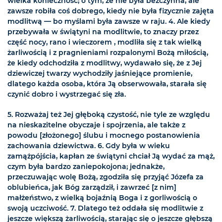
wielka konieczność; o tym, że nie była bezczynna, ale
zawsze robiła coś dobrego, kiedy nie była fizycznie zajęta
modlitwą — bo myślami była zawsze w raju. 4. Ale kiedy
przebywała w świątyni na modlitwie, to znaczy przez
część nocy, rano i wieczorem , modliła się z tak wielką
żarliwością i z pragnieniami rozpalonymi Bożą miłością,
że kiedy odchodziła z modlitwy, wydawało się, że z Jej
dziewiczej twarzy wychodziły jaśniejące promienie,
dlatego każda osoba, która Ją obserwowała, starała się
czynić dobro i wystrzegać się zła.
5. Rozważaj też Jej głęboką czystość, nie tyle ze względu
na nieskazitelne obyczaje i spojrzenia, ale także z
powodu [złożonego] ślubu i mocnego postanowienia
zachowania dziewictwa. 6. Gdy była w wieku
zamążpójścia, kapłan ze świątyni chciał Ją wydać za mąż,
czym była bardzo zaniepokojona; jednakże,
przeczuwając wolę Bożą, zgodziła się przyjąć Józefa za
oblubieńca, jak Bóg zarządził, i zawrzeć [z nim]
małżeństwo, z wielką bojaźnią Boga i z gorliwością o
swoją uczciwość. 7. Dlatego też oddała się modlitwie z
jeszcze większą żarliwością, starając się o jeszcze głębszą