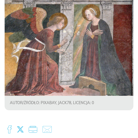
AUTOR/ŹRÓDŁO: PIXABAY, JACK78, LICENCJA: 0