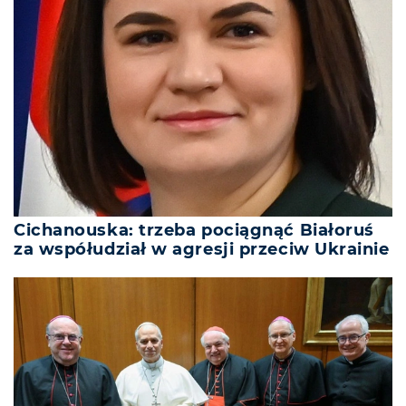
Cichanouska: trzeba pociągnąć Białoruś
za współudział w agresji przeciw Ukrainie