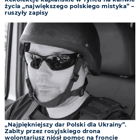
życia „największego polskiego mistyka” –
ruszyły zapisy
„Najpiękniejszy dar Polski dla Ukrainy”.
Zabity przez rosyjskiego drona
wolontariusz niósł pomoc na froncie