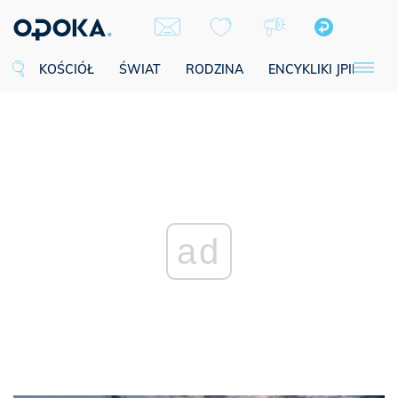
KOŚCIÓŁ
ŚWIAT
RODZINA
ENCYKLIKI JPII
SE
ad