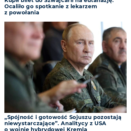
Kupił bilet do Szwajcarii na eutanazję.
Ocaliło go spotkanie z lekarzem
z powołania
„Spójność i gotowość Sojuszu pozostają
niewystarczające”. Analitycy z USA
o wojnie hybrydowej Kremla