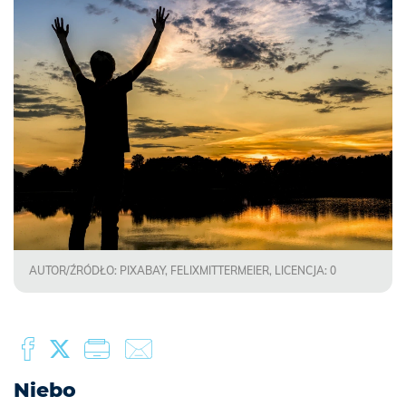
AUTOR/ŹRÓDŁO: PIXABAY, FELIXMITTERMEIER, LICENCJA: 0
Niebo