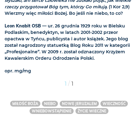
słyszało, ani serce człowieka nie zdołało pojąć,
jak wielkie
rzeczy przygotował Bóg tym, którzy Go miłują
. (1 Kor 2,9)
Wierzmy więc miłości Bożej. Bo jeśli nie niebo, to co?
Leon Knabit OSB
— ur. 26 grudnia 1929 roku w Bielsku
Podlaskim, benedyktyn, w latach 2001-2002 przeor
opactwa w Tyńcu, publicysta i autor książek. Jego blog
został nagrodzony statuetką Blog Roku 2011 w kategorii
„Profesjonalne”. W 2009 r. został odznaczony Krzyżem
Kawalerskim Orderu Odrodzenia Polski.
opr. mg/mg
/
1
1
MIŁOŚĆ BOŻA
NIEBO
NOWE JERUZALEM
WIECZNOŚĆ
WNIEBOWSTĄPIENIE
ŻYCIE WIECZNE