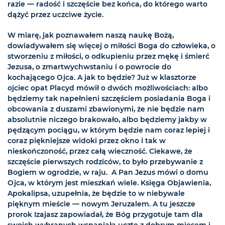
razie — radość i szczęście bez końca, do którego warto
dążyć przez uczciwe życie.
W miarę, jak poznawałem naszą naukę Bożą,
dowiadywałem się więcej o miłości Boga do człowieka, o
stworzeniu z miłości, o odkupieniu przez mękę i śmierć
Jezusa, o zmartwychwstaniu i o powrocie do
kochającego Ojca. A jak to będzie? Już w klasztorze
ojciec opat Placyd mówił o dwóch możliwościach: albo
będziemy tak napełnieni szczęściem posiadania Boga i
obcowania z duszami zbawionymi, że nie będzie nam
absolutnie niczego brakowało, albo będziemy jakby w
pędzącym pociągu, w którym będzie nam coraz lepiej i
coraz piękniejsze widoki przez okno i tak w
nieskończoność, przez całą wieczność. Ciekawe, że
szczęście pierwszych rodziców, to było przebywanie z
Bogiem w ogrodzie, w raju. A Pan Jezus mówi o domu
Ojca, w którym jest mieszkań wiele. Księga Objawienia,
Apokalipsa, uzupełnia, że będzie to w niebywale
pięknym mieście — nowym Jeruzalem. A tu jeszcze
prorok Izajasz zapowiadał, że Bóg przygotuje tam dla
swoich wybranych wspaniałą ucztę z dobrym mięsem i