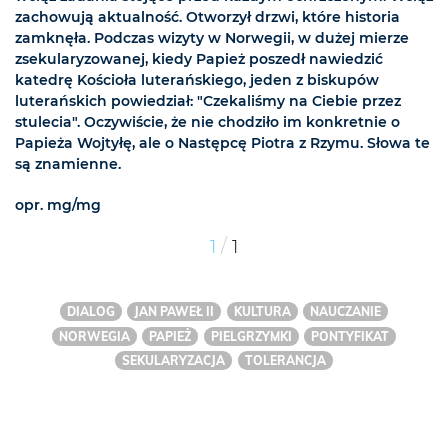
zachowują aktualność. Otworzył drzwi, które historia
zamknęła. Podczas wizyty w Norwegii, w dużej mierze
zsekularyzowanej, kiedy Papież poszedł nawiedzić
katedrę Kościoła luterańskiego, jeden z biskupów
luterańskich powiedział: "Czekaliśmy na Ciebie przez
stulecia". Oczywiście, że nie chodziło im konkretnie o
Papieża Wojtyłę, ale o Następcę Piotra z Rzymu. Słowa te
są znamienne.
opr. mg/mg
/
1
1
DIALOG
JAN PAWEŁ II
KULTURA
NAUCZANIE
NORWEGIA
PAPIEŻ
PIELGRZYMKI
PONTYFIKAT
SEKULARYZACJA
TOLERANCJA