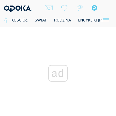
KOŚCIÓŁ
ŚWIAT
RODZINA
ENCYKLIKI JPII
SE
ad