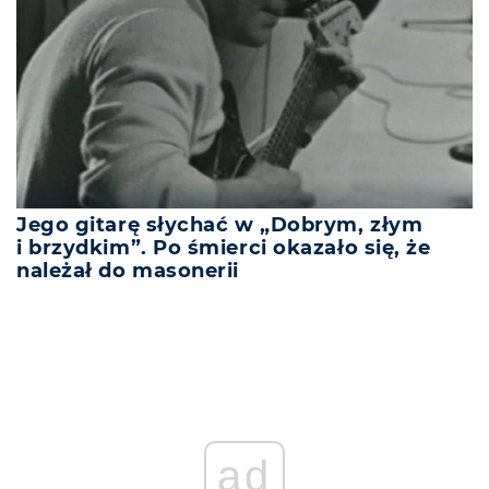
Jego gitarę słychać w „Dobrym, złym
i brzydkim”. Po śmierci okazało się, że
należał do masonerii
ad