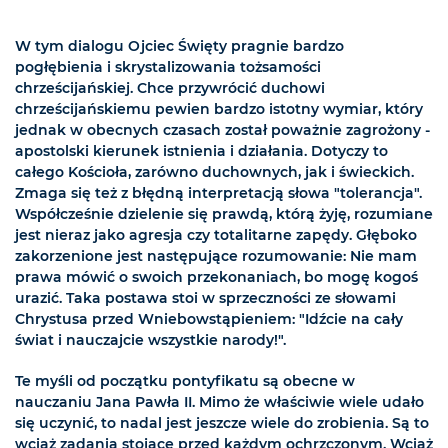
W tym dialogu Ojciec Święty pragnie bardzo
pogłębienia i skrystalizowania tożsamości
chrześcijańskiej. Chce przywrócić duchowi
chrześcijańskiemu pewien bardzo istotny wymiar, który
jednak w obecnych czasach został poważnie zagrożony -
apostolski kierunek istnienia i działania. Dotyczy to
całego Kościoła, zarówno duchownych, jak i świeckich.
Zmaga się też z błędną interpretacją słowa "tolerancja".
Współcześnie dzielenie się prawdą, którą żyję, rozumiane
jest nieraz jako agresja czy totalitarne zapędy. Głęboko
zakorzenione jest następujące rozumowanie: Nie mam
prawa mówić o swoich przekonaniach, bo mogę kogoś
urazić. Taka postawa stoi w sprzeczności ze słowami
Chrystusa przed Wniebowstąpieniem: "Idźcie na cały
świat i nauczajcie wszystkie narody!".
Te myśli od początku pontyfikatu są obecne w
nauczaniu Jana Pawła II. Mimo że właściwie wiele udało
się uczynić, to nadal jest jeszcze wiele do zrobienia. Są to
wciąż zadania stojące przed każdym ochrzczonym. Wciąż