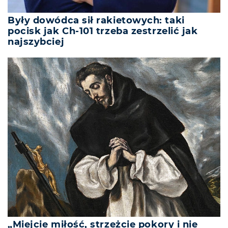
Były dowódca sił rakietowych: taki
pocisk jak Ch-101 trzeba zestrzelić jak
najszybciej
„Miejcie miłość, strzeżcie pokory i nie