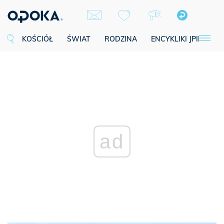
KOŚCIÓŁ
ŚWIAT
RODZINA
ENCYKLIKI JPII
SE
ad