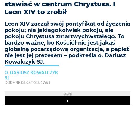
stawiać w centrum Chrystusa. I
Leon XIV to zrobił
Leon XIV zaczął swój pontyfikat od życzenia
pokoju; nie jakiegokolwiek pokoju, ale
pokoju Chrystusa zmartwychwstałego. To
bardzo ważne, bo Kościół nie jest jakąś
globalną pozarządową organizacją, a papież
nie jest jej prezesem – podkreśla o. Dariusz
Kowalczyk SJ.
O. DARIUSZ KOWALCZYK
SJ
DODANE 09.05.2025 17:54
REKLAMA
Play