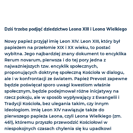
Dziś trzeba podjąć dziedzictwo Leona XIII i Leona Wielkiego
Nowy papież przyjął imię Leon XIV. Leon XIII, który był
papieżem na przełomie XIX i XX wieku, to postać
wybitna. Jego najbardziej znany dokument to encyklika
Rerum novarum, pierwsza i do tej pory jedna z
najważniejszych tzw. encyklik społecznych,
proponujących doktrynę społeczną Kościoła w dialogu,
ale i w konfrontacji ze światem. Papież Prevost zapewne
będzie poświęcał sporo uwagi kwestiom właśnie
społecznym, będzie podejmował różne inicjatywy na
rzecz pokoju, ale w sposób wypływający z Ewangelii i
Tradycji Kościoła, bez ulegania takim, czy innym
ideologiom. Imię Leon XIV nawiązuje także do
pierwszego papieża Leona, czyli Leona Wielkiego (zm.
461), któremu przyszło przewodzić Kościołowi w
niespokojnych czasach chylenia się ku upadkowi