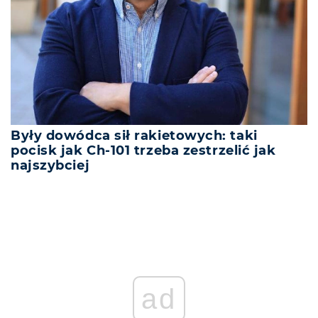
Były dowódca sił rakietowych: taki
pocisk jak Ch-101 trzeba zestrzelić jak
najszybciej
ad