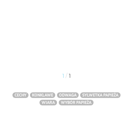
/
1
1
CECHY
KONKLAWE
ODWAGA
SYLWETKA PAPIEŻA
WIARA
WYBÓR PAPIEŻA