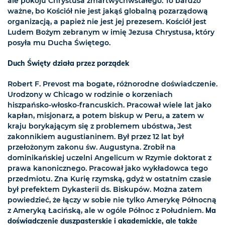
ale pokoju Chrystusa zmartwychwstałego. To bardzo
ważne, bo Kościół nie jest jakąś globalną pozarządową
organizacją, a papież nie jest jej prezesem. Kościół jest
Ludem Bożym zebranym w imię Jezusa Chrystusa, który
posyła mu Ducha Świętego.
Duch Święty działa przez porządek
Robert F. Prevost ma bogate, różnorodne doświadczenie.
Urodzony w Chicago w rodzinie o korzeniach
hiszpańsko-włosko-francuskich. Pracował wiele lat jako
kapłan, misjonarz, a potem biskup w Peru, a zatem w
kraju borykającym się z problemem ubóstwa, Jest
zakonnikiem augustianinem. Był przez 12 lat był
przełożonym zakonu św. Augustyna. Zrobił na
dominikańskiej uczelni Angelicum w Rzymie doktorat z
prawa kanonicznego. Pracował jako wykładowca tego
przedmiotu. Zna Kurię rzymską, gdyż w ostatnim czasie
był prefektem Dykasterii ds. Biskupów. Można zatem
powiedzieć, że łączy w sobie nie tylko Amerykę Północną
z Ameryką Łacińską, ale w ogóle Północ z Południem.
Ma
doświadczenie duszpasterskie i akademickie, ale także