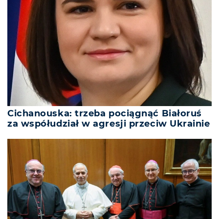
Cichanouska: trzeba pociągnąć Białoruś
za współudział w agresji przeciw Ukrainie