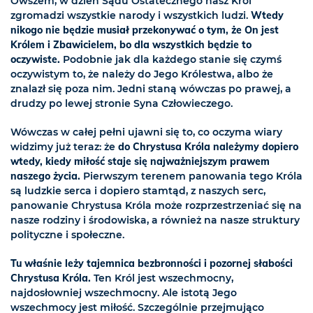
Owszem, w dzień Sądu Ostatecznego nasz Król
zgromadzi wszystkie narody i wszystkich ludzi.
Wtedy
nikogo nie będzie musiał przekonywać o tym, że On jest
Królem i Zbawicielem, bo dla wszystkich będzie to
oczywiste.
Podobnie jak dla każdego stanie się czymś
oczywistym to, że należy do Jego Królestwa, albo że
znalazł się poza nim. Jedni staną wówczas po prawej, a
drudzy po lewej stronie Syna Człowieczego.
Wówczas w całej pełni ujawni się to, co oczyma wiary
widzimy już teraz: że
do Chrystusa Króla należymy dopiero
wtedy, kiedy miłość staje się najważniejszym prawem
naszego życia.
Pierwszym terenem panowania tego Króla
są ludzkie serca i dopiero stamtąd, z naszych serc,
panowanie Chrystusa Króla może rozprzestrzeniać się na
nasze rodziny i środowiska, a również na nasze struktury
polityczne i społeczne.
Tu właśnie leży tajemnica bezbronności i pozornej słabości
Chrystusa Króla.
Ten Król jest wszechmocny,
najdosłowniej wszechmocny. Ale istotą Jego
wszechmocy jest miłość. Szczególnie przejmująco