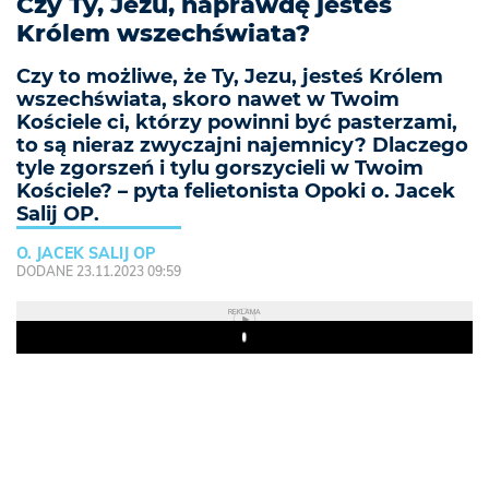
Czy Ty, Jezu, naprawdę jesteś
Królem wszechświata?
Czy to możliwe, że Ty, Jezu, jesteś Królem
wszechświata, skoro nawet w Twoim
Kościele ci, którzy powinni być pasterzami,
to są nieraz zwyczajni najemnicy? Dlaczego
tyle zgorszeń i tylu gorszycieli w Twoim
Kościele? – pyta felietonista Opoki o. Jacek
Salij OP.
O. JACEK SALIJ OP
DODANE 23.11.2023 09:59
REKLAMA
Play