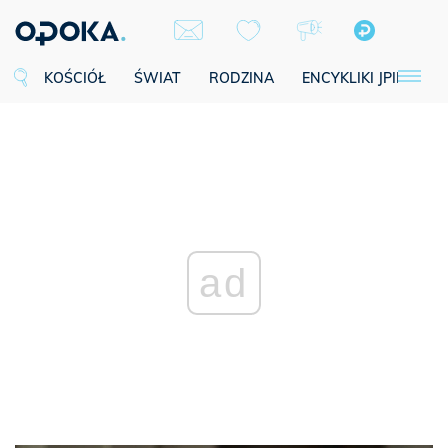
KOŚCIÓŁ
ŚWIAT
RODZINA
ENCYKLIKI JPII
SE
ad