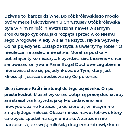
Dziwne to, bardzo dziwne. Bo cóż królewskiego mogło
być w męce i ukrzyżowaniu Chrystusa? Otóż królewska
była w Nim miłość, niewzruszona nawet w samym
środku tego cyklonu, jaki rozpętali przeciwko Niemu
Jego wrogowie. Kiedy wisiał na krzyżu, siły zła wyzwały
Go na pojedynek: „Zstąp z krzyża, a uwierzymy Tobie!” O
nieuleczalne zaślepienie sił zła! Moralna pustka –
potrafiąca tylko niszczyć, krzywdzić, siać bezsens – chce
się uważać za rywala Pana Boga! Duchowe zagubienie i
nienawiść chce się pojedynkować z Tym, który jest
Miłością! I jeszcze spodziewa się Go pokonać!
Ukrzyżowany Król nie stanął do tego pojedynku. On po
prostu kochał.
Musiał wykonać potężną pracę ducha, aby
ani straszliwa krzywda, jaką Mu zadawano, ani
niewyobrażalne katusze, jakie cierpiał, w niczym nie
zmąciły Jego miłości. Okazał miłość nawet łotrowi, który
całe życie spędził na czynieniu zła. A zarazem nie
narzucał się ze swoją miłością drugiemu łotrowi, skoro