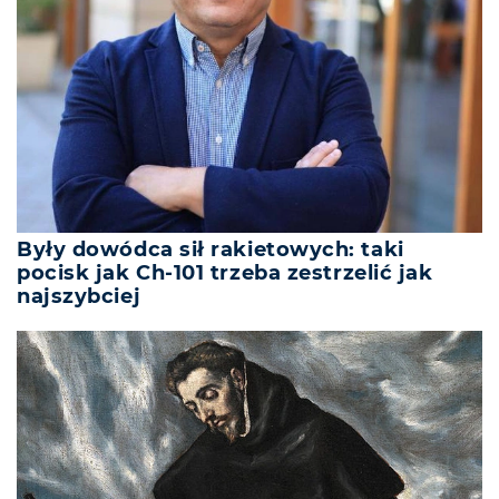
Były dowódca sił rakietowych: taki
pocisk jak Ch-101 trzeba zestrzelić jak
najszybciej