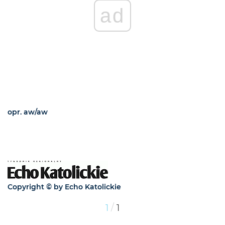
ad
opr. aw/aw
Copyright © by Echo Katolickie
/
1
1