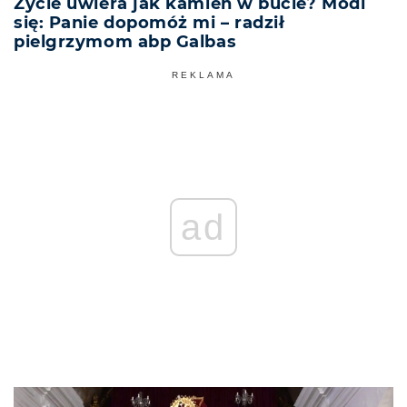
Życie uwiera jak kamień w bucie? Módl
się: Panie dopomóż mi – radził
pielgrzymom abp Galbas
REKLAMA
ad