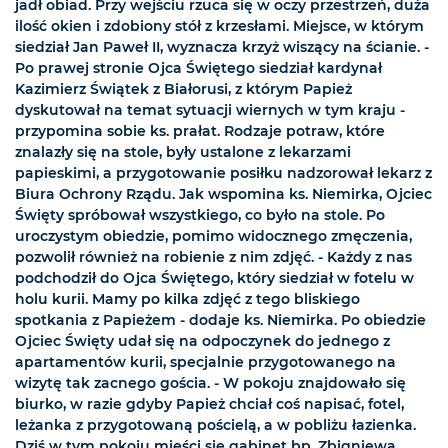
jadł obiad. Przy wejściu rzuca się w oczy przestrzeń, duża
ilość okien i zdobiony stół z krzesłami. Miejsce, w którym
siedział Jan Paweł II, wyznacza krzyż wiszący na ścianie. -
Po prawej stronie Ojca Świętego siedział kardynał
Kazimierz Świątek z Białorusi, z którym Papież
dyskutował na temat sytuacji wiernych w tym kraju -
przypomina sobie ks. prałat. Rodzaje potraw, które
znalazły się na stole, były ustalone z lekarzami
papieskimi, a przygotowanie posiłku nadzorował lekarz z
Biura Ochrony Rządu. Jak wspomina ks. Niemirka, Ojciec
Święty spróbował wszystkiego, co było na stole. Po
uroczystym obiedzie, pomimo widocznego zmęczenia,
pozwolił również na robienie z nim zdjęć. - Każdy z nas
podchodził do Ojca Świętego, który siedział w fotelu w
holu kurii. Mamy po kilka zdjęć z tego bliskiego
spotkania z Papieżem - dodaje ks. Niemirka. Po obiedzie
Ojciec Święty udał się na odpoczynek do jednego z
apartamentów kurii, specjalnie przygotowanego na
wizytę tak zacnego gościa. - W pokoju znajdowało się
biurko, w razie gdyby Papież chciał coś napisać, fotel,
leżanka z przygotowaną pościelą, a w pobliżu łazienka.
Dziś w tym pokoju mieści się gabinet bp. Zbigniewa