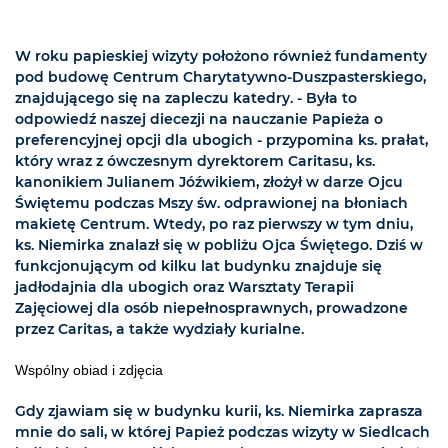
W roku papieskiej wizyty położono również fundamenty
pod budowę Centrum Charytatywno-Duszpasterskiego,
znajdującego się na zapleczu katedry. - Była to
odpowiedź naszej diecezji na nauczanie Papieża o
preferencyjnej opcji dla ubogich - przypomina ks. prałat,
który wraz z ówczesnym dyrektorem Caritasu, ks.
kanonikiem Julianem Jóźwikiem, złożył w darze Ojcu
Świętemu podczas Mszy św. odprawionej na błoniach
makietę Centrum. Wtedy, po raz pierwszy w tym dniu,
ks. Niemirka znalazł się w pobliżu Ojca Świętego. Dziś w
funkcjonującym od kilku lat budynku znajduje się
jadłodajnia dla ubogich oraz Warsztaty Terapii
Zajęciowej dla osób niepełnosprawnych, prowadzone
przez Caritas, a także wydziały kurialne.
Wspólny obiad i zdjęcia
Gdy zjawiam się w budynku kurii, ks. Niemirka zaprasza
mnie do sali, w której Papież podczas wizyty w Siedlcach