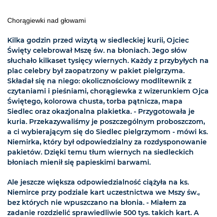
Chorągiewki nad głowami
Kilka godzin przed wizytą w siedleckiej kurii, Ojciec
Święty celebrował Mszę św. na błoniach. Jego słów
słuchało kilkaset tysięcy wiernych. Każdy z przybyłych na
plac celebry był zaopatrzony w pakiet pielgrzyma.
Składał się na niego: okolicznościowy modlitewnik z
czytaniami i pieśniami, chorągiewka z wizerunkiem Ojca
Świętego, kolorowa chusta, torba pątnicza, mapa
Siedlec oraz okazjonalna plakietka. - Przygotowała je
kuria. Przekazywaliśmy je poszczególnym proboszczom,
a ci wybierającym się do Siedlec pielgrzymom - mówi ks.
Niemirka, który był odpowiedzialny za rozdysponowanie
pakietów. Dzięki temu tłum wiernych na siedleckich
błoniach mienił się papieskimi barwami.
Ale jeszcze większa odpowiedzialność ciążyła na ks.
Niemirce przy podziale kart uczestnictwa we Mszy św.,
bez których nie wpuszczano na błonia. - Miałem za
zadanie rozdzielić sprawiedliwie 500 tys. takich kart. A