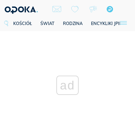
KOŚCIÓŁ
ŚWIAT
RODZINA
ENCYKLIKI JPII
SE
ad