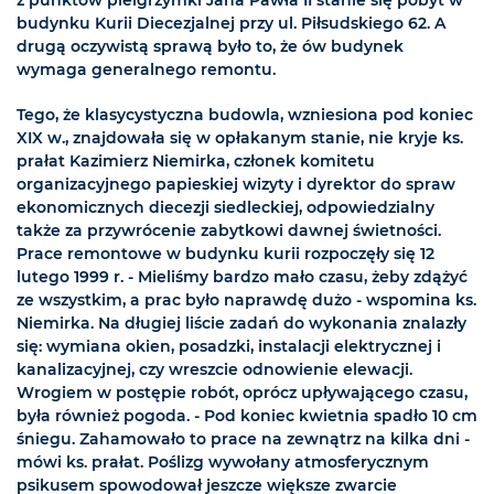
z punktów pielgrzymki Jana Pawła II stanie się pobyt w
budynku Kurii Diecezjalnej przy ul. Piłsudskiego 62. A
drugą oczywistą sprawą było to, że ów budynek
wymaga generalnego remontu.
Tego, że klasycystyczna budowla, wzniesiona pod koniec
XIX w., znajdowała się w opłakanym stanie, nie kryje ks.
prałat Kazimierz Niemirka, członek komitetu
organizacyjnego papieskiej wizyty i dyrektor do spraw
ekonomicznych diecezji siedleckiej, odpowiedzialny
także za przywrócenie zabytkowi dawnej świetności.
Prace remontowe w budynku kurii rozpoczęły się 12
lutego 1999 r. - Mieliśmy bardzo mało czasu, żeby zdążyć
ze wszystkim, a prac było naprawdę dużo - wspomina ks.
Niemirka. Na długiej liście zadań do wykonania znalazły
się: wymiana okien, posadzki, instalacji elektrycznej i
kanalizacyjnej, czy wreszcie odnowienie elewacji.
Wrogiem w postępie robót, oprócz upływającego czasu,
była również pogoda. - Pod koniec kwietnia spadło 10 cm
śniegu. Zahamowało to prace na zewnątrz na kilka dni -
mówi ks. prałat. Poślizg wywołany atmosferycznym
psikusem spowodował jeszcze większe zwarcie