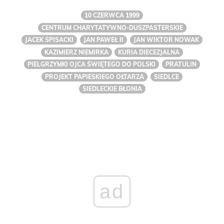
10 CZERWCA 1999
CENTRUM CHARYTATYWNO-DUSZPASTERSKIE
JACEK SPISACKI
JAN PAWEŁ II
JAN WIKTOR NOWAK
KAZIMIERZ NIEMIRKA
KURIA DIECEZJALNA
PIELGRZYMKI OJCA ŚWIĘTEGO DO POLSKI
PRATULIN
PROJEKT PAPIESKIEGO OŁTARZA
SIEDLCE
SIEDLECKIE BŁONIA
ad