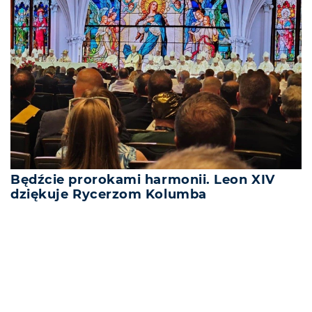
Będźcie prorokami harmonii. Leon XIV
dziękuje Rycerzom Kolumba
REKLAMA