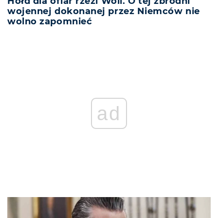
Hołd dla ofiar rzezi Woli. O tej zbrodni
wojennej dokonanej przez Niemców nie
wolno zapomnieć
ad