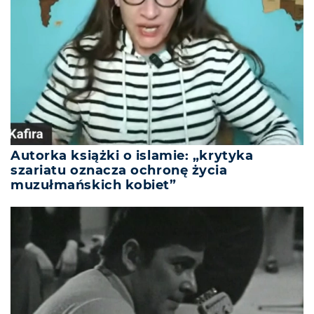
Autorka książki o islamie: „krytyka
szariatu oznacza ochronę życia
muzułmańskich kobiet”