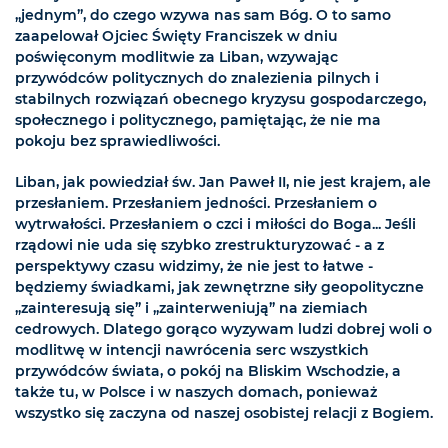
„jednym”, do czego wzywa nas sam Bóg. O to samo
zaapelował Ojciec Święty Franciszek w dniu
poświęconym modlitwie za Liban, wzywając
przywódców politycznych do znalezienia pilnych i
stabilnych rozwiązań obecnego kryzysu gospodarczego,
społecznego i politycznego, pamiętając, że nie ma
pokoju bez sprawiedliwości.
Liban, jak powiedział św. Jan Paweł II, nie jest krajem, ale
przesłaniem. Przesłaniem jedności. Przesłaniem o
wytrwałości. Przesłaniem o czci i miłości do Boga... Jeśli
rządowi nie uda się szybko zrestrukturyzować - a z
perspektywy czasu widzimy, że nie jest to łatwe -
będziemy świadkami, jak zewnętrzne siły geopolityczne
„zainteresują się” i „zainterweniują” na ziemiach
cedrowych. Dlatego gorąco wyzywam ludzi dobrej woli o
modlitwę w intencji nawrócenia serc wszystkich
przywódców świata, o pokój na Bliskim Wschodzie, a
także tu, w Polsce i w naszych domach, ponieważ
wszystko się zaczyna od naszej osobistej relacji z Bogiem.