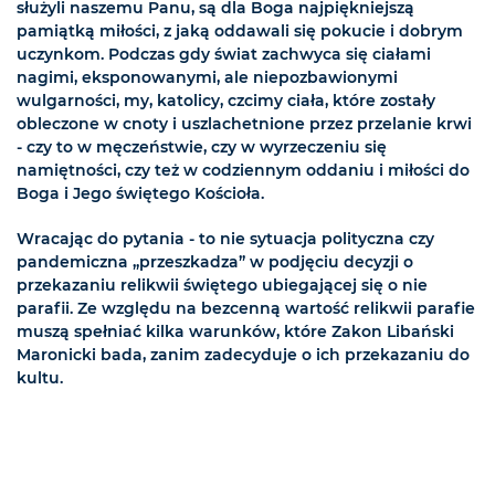
służyli naszemu Panu, są dla Boga najpiękniejszą
pamiątką miłości, z jaką oddawali się pokucie i dobrym
uczynkom. Podczas gdy świat zachwyca się ciałami
nagimi, eksponowanymi, ale niepozbawionymi
wulgarności, my, katolicy, czcimy ciała, które zostały
obleczone w cnoty i uszlachetnione przez przelanie krwi
- czy to w męczeństwie, czy w wyrzeczeniu się
namiętności, czy też w codziennym oddaniu i miłości do
Boga i Jego świętego Kościoła.
Wracając do pytania - to nie sytuacja polityczna czy
pandemiczna „przeszkadza” w podjęciu decyzji o
przekazaniu relikwii świętego ubiegającej się o nie
parafii. Ze względu na bezcenną wartość relikwii parafie
muszą spełniać kilka warunków, które Zakon Libański
Maronicki bada, zanim zadecyduje o ich przekazaniu do
kultu.