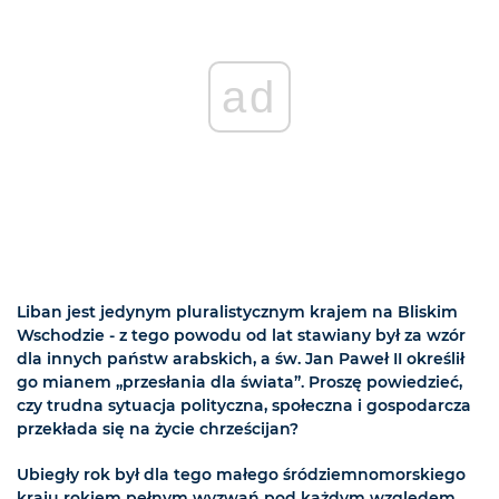
ad
Liban jest jedynym pluralistycznym krajem na Bliskim
Wschodzie - z tego powodu od lat stawiany był za wzór
dla innych państw arabskich, a św. Jan Paweł II określił
go mianem „przesłania dla świata”. Proszę powiedzieć,
czy trudna sytuacja polityczna, społeczna i gospodarcza
przekłada się na życie chrześcijan?
Ubiegły rok był dla tego małego śródziemnomorskiego
kraju rokiem pełnym wyzwań pod każdym względem.