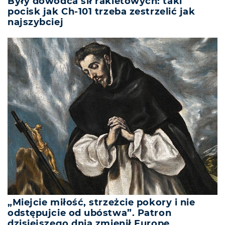
Były dowódca sił rakietowych: taki
pocisk jak Ch-101 trzeba zestrzelić jak
najszybciej
„Miejcie miłość, strzeżcie pokory i nie
odstępujcie od ubóstwa”. Patron
dzisiejszego dnia zmienił Europę