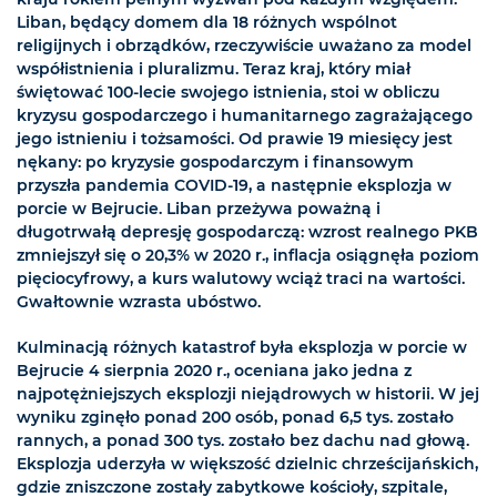
Liban, będący domem dla 18 różnych wspólnot
religijnych i obrządków, rzeczywiście uważano za model
współistnienia i pluralizmu. Teraz kraj, który miał
świętować 100-lecie swojego istnienia, stoi w obliczu
kryzysu gospodarczego i humanitarnego zagrażającego
jego istnieniu i tożsamości. Od prawie 19 miesięcy jest
nękany: po kryzysie gospodarczym i finansowym
przyszła pandemia COVID-19, a następnie eksplozja w
porcie w Bejrucie. Liban przeżywa poważną i
długotrwałą depresję gospodarczą: wzrost realnego PKB
zmniejszył się o 20,3% w 2020 r., inflacja osiągnęła poziom
pięciocyfrowy, a kurs walutowy wciąż traci na wartości.
Gwałtownie wzrasta ubóstwo.
Kulminacją różnych katastrof była eksplozja w porcie w
Bejrucie 4 sierpnia 2020 r., oceniana jako jedna z
najpotężniejszych eksplozji niejądrowych w historii. W jej
wyniku zginęło ponad 200 osób, ponad 6,5 tys. zostało
rannych, a ponad 300 tys. zostało bez dachu nad głową.
Eksplozja uderzyła w większość dzielnic chrześcijańskich,
gdzie zniszczone zostały zabytkowe kościoły, szpitale,