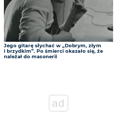
Jego gitarę słychać w „Dobrym, złym
i brzydkim”. Po śmierci okazało się, że
należał do masonerii
ad