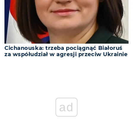
Cichanouska: trzeba pociągnąć Białoruś
za współudział w agresji przeciw Ukrainie
ad