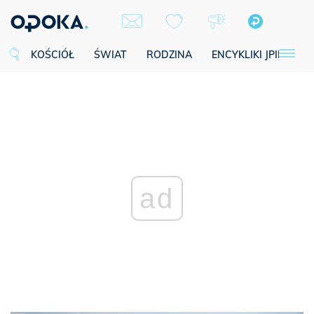
KOŚCIÓŁ
ŚWIAT
RODZINA
ENCYKLIKI JPII
SE
ad