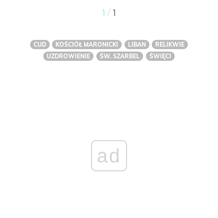
/
1
1
CUD
KOŚCIÓŁ MARONICKI
LIBAN
RELIKWIE
UZDROWIENIE
ŚW. SZARBEL
ŚWIĘCI
ad