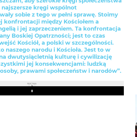
uszczam, aby szerokie kręgi społeczeństwa
 najszersze kręgi wspólnot
wały sobie z tego w pełni sprawę. Stoimy
j konfrontacji między Kościołem a
elią i jej zaprzeczeniem. Ta konfrontacja
any Boskiej Opatrzności; jest to czas
wejść Kościół, a polski w szczególności.
ko naszego narodu i Kościoła. Jest to w
a dwutysiącletnią kulturę i cywilizację
szystkimi jej konsekwencjami: ludzką
osoby, prawami społeczeństw i narodów”.
REKLAMA
Play