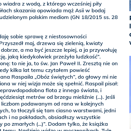
o wiadra z wodą, z którego wcześniej piły
łach skazania opowiada mąż Asii w bodaj
udzielonym polskim mediom (GN 18/2015 ss. 28
aję sobie sprawę z niestosowności
Przyszedł maj, drzewa się zielenią, kwiaty
 dobrze, a ma być jeszcze lepiej, a ja przywołuję
ję, jaką kiedykolwiek przeżyła ludzkość”.
ę: to nie ja, to św. Jan Paweł II. Zresztą nie on
Kiedy kilka lat temu czytałem powieść
eana Raspaila „Obóz świętych”, do głowy mi nie
ona w niej wizja może się spełnić. Raspail pisał:
eprawdopodobna flota z innego świata, i
ćdziesiąt metrów od brzegu mieliźnie (...). Jeśli
m liczbom podawanym od rana w kolejnych
h, to tłoczyli się tam ciasno warstwami, jedni
ch i na pokładach, obsiadłszy wszystkie
 po zmarłych (...)”. Dodam tylko, że książka
t temu. Nadzieję widzę w męczennikach. Tyle