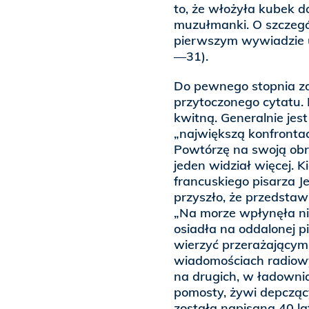
to, że włożyła kubek d
muzułmanki. O szczegó
pierwszym wywiadzie 
—31).
Do pewnego stopnia zd
przytoczonego cytatu. 
kwitną. Generalnie jest
„największą konfrontac
Powtórzę na swoją obron
jeden widział więcej. 
francuskiego pisarza J
przyszło, że przedstawi
„Na morze wpłynęła ni
osiadła na oddalonej pię
wierzyć przerażający
wiadomościach radiowyc
na drugich, w ładownia
pomosty, żywi depczący
została napisana 40 la