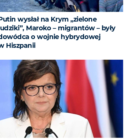
Putin wysłał na Krym „zielone
ludziki”, Maroko – migrantów – były
dowódca o wojnie hybrydowej
w Hiszpanii