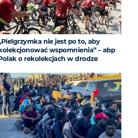
„Pielgrzymka nie jest po to, aby
kolekcjonować wspomnienia” – abp
Polak o rekolekcjach w drodze