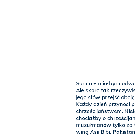
Sam nie miałbym odwag
Ale skoro tak rzeczywi
jego słów przejść oboję
Każdy dzień przynosi p
chrześcijaństwem. Niek
chociażby o chrześcija
muzułmanów tylko za to,
winą Asii Bibi, Pakista