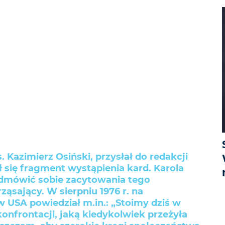
. Kazimierz Osiński, przysłał do redakcji
zł się fragment wystąpienia kard. Karola
dmówić sobie zacytowania tego
ząsający. W sierpniu 1976 r. na
 USA powiedział m.in.: „Stoimy dziś w
konfrontacji, jaką kiedykolwiek przeżyła