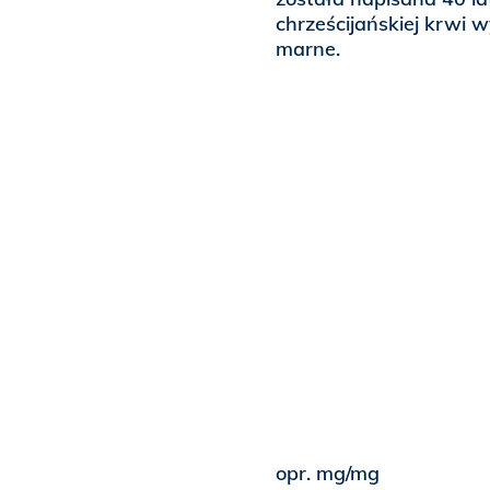
chrześcijańskiej krwi 
marne.
opr. mg/mg