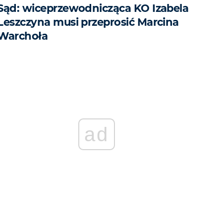
Sąd: wiceprzewodnicząca KO Izabela
Leszczyna musi przeprosić Marcina
Warchoła
ad