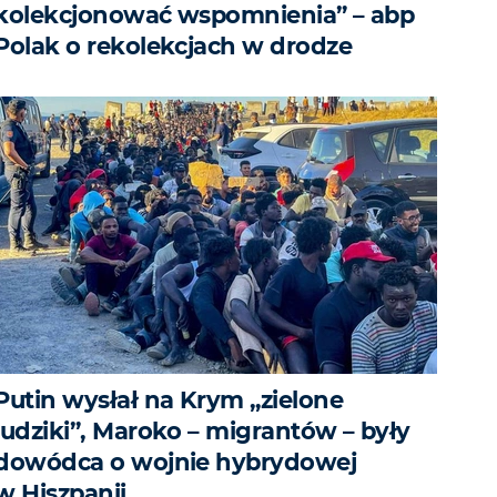
kolekcjonować wspomnienia” – abp
Polak o rekolekcjach w drodze
Putin wysłał na Krym „zielone
ludziki”, Maroko – migrantów – były
dowódca o wojnie hybrydowej
w Hiszpanii