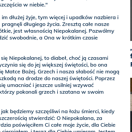
zczęścia w niebie."
m dłużej żyje, tym więcej i upadków nazbiera i
e pragnęli długiego życia. Zresztą całe nasze
rótkie, jest własnością Niepokalanej. Pozwólmy
adzić swobodnie, a Ona w krótkim czasie
ię Niepokalanej, to diabeł, choć ją czasami
czynia się do jej większej świętości, bo ona
się Matce Bożej. Grzech i nasza słabość nie mogą
zkodą na drodze do naszej świętości. Poprzez
ię umacniać i jeszcze usilniej wzywać
którzy pokonali grzech i szatana w swoim
jak będziemy szczęśliwi na łożu śmierci, kiedy
szczerością stwierdzić: O Niepokalana, za
zia poświęciłem Ci całe moje życie, dla Ciebie
cierpiałem, i teraz dla Ciebie umieram. Jestem