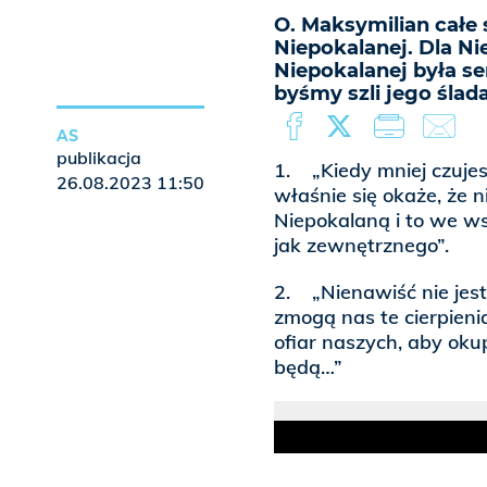
O. Maksymilian całe 
Niepokalanej. Dla Nie
Niepokalanej była se
byśmy szli jego ślad
AS
publikacja
1. „Kiedy mniej czujesz
26.08.2023 11:50
właśnie się okaże, że ni
Niepokalaną i to we w
jak zewnętrznego”.
2. „Nienawiść nie jest 
zmogą nas te cierpienia
ofiar naszych, aby okup
będą…”