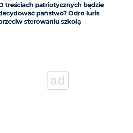
O treściach patriotycznych będzie
decydować państwo? Odro Iuris
przeciw sterowaniu szkołą
ad