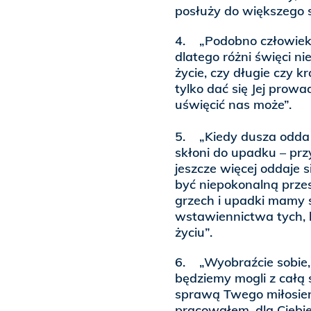
posłuży do większego s
4. „Podobno człowiek i
dlatego różni święci ni
życie, czy długie czy k
tylko dać się Jej prow
uświęcić nas może”.
5. „Kiedy dusza odda s
skłoni do upadku – przy
jeszcze więcej oddaje 
być niepokonalną przes
grzech i upadki mamy s
wstawiennictwa tych, 
życiu”.
6. „Wyobraźcie sobie, 
będziemy mogli z całą 
sprawą Twego miłosierd
pracowałem, dla Ciebie 