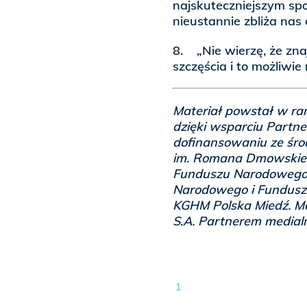
najskuteczniejszym sp
nieustannie zbliża nas 
8. „Nie wierzę, że zna
szczęścia i to możliwie 
Materiał powstał w ra
dzięki wsparciu Partne
dofinansowaniu ze śro
im. Romana Dmowskieg
Funduszu Narodowego; 
Narodowego i Funduszu
KGHM Polska Miedź. M
S.A. Partnerem medial
1