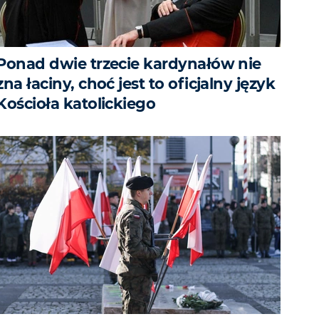
Ponad dwie trzecie kardynałów nie
zna łaciny, choć jest to oficjalny język
Kościoła katolickiego