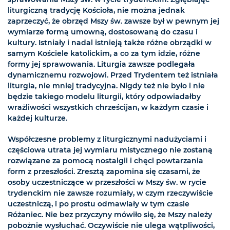
liturgiczną tradycję Kościoła, nie można jednak
zaprzeczyć, że obrzęd Mszy św. zawsze był w pewnym jej
wymiarze formą umowną, dostosowaną do czasu i
kultury. Istniały i nadal istnieją także różne obrządki w
samym Kościele katolickim, a co za tym idzie, różne
formy jej sprawowania. Liturgia zawsze podlegała
dynamicznemu rozwojowi. Przed Trydentem też istniała
liturgia, nie mniej tradycyjna. Nigdy też nie było i nie
będzie takiego modelu liturgii, który odpowiadałby
wrażliwości wszystkich chrześcijan, w każdym czasie i
każdej kulturze.
Współczesne problemy z liturgicznymi nadużyciami i
częściowa utrata jej wymiaru mistycznego nie zostaną
rozwiązane za pomocą nostalgii i chęci powtarzania
form z przeszłości. Zresztą zapomina się czasami, że
osoby uczestniczące w przeszłości w Mszy św. w rycie
trydenckim nie zawsze rozumiały, w czym rzeczywiście
uczestniczą, i po prostu odmawiały w tym czasie
Różaniec. Nie bez przyczyny mówiło się, że Mszy należy
pobożnie wysłuchać. Oczywiście nie ulega wątpliwości,