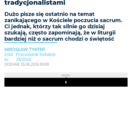
tradycjonalistami
Dużo pisze się ostatnio na temat
zanikającego w Kościele poczucia sacrum.
Ci jednak, którzy tak silnie go dzisiaj
szukają, często zapominają, że w liturgii
bardziej niż o sacrum chodzi o świętość
MIROSŁAW TYKFER
Przewodnik Katolicki
25/2016
DODANE 15.06.2016 00:00
REKLAMA
Play