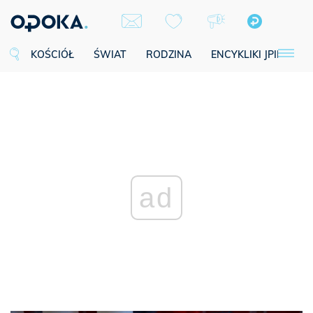
KOŚCIÓŁ
ŚWIAT
RODZINA
ENCYKLIKI JPII
SE
ad