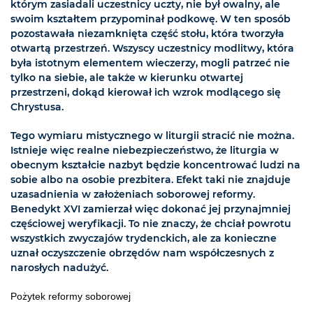
którym zasiadali uczestnicy uczty, nie był owalny, ale
swoim kształtem przypominał podkowę. W ten sposób
pozostawała niezamknięta część stołu, która tworzyła
otwartą przestrzeń. Wszyscy uczestnicy modlitwy, która
była istotnym elementem wieczerzy, mogli patrzeć nie
tylko na siebie, ale także w kierunku otwartej
przestrzeni, dokąd kierował ich wzrok modlącego się
Chrystusa.
Tego wymiaru mistycznego w liturgii stracić nie można.
Istnieje więc realne niebezpieczeństwo, że liturgia w
obecnym kształcie nazbyt będzie koncentrować ludzi na
sobie albo na osobie prezbitera. Efekt taki nie znajduje
uzasadnienia w założeniach soborowej reformy.
Benedykt XVI zamierzał więc dokonać jej przynajmniej
częściowej weryfikacji. To nie znaczy, że chciał powrotu
wszystkich zwyczajów trydenckich, ale za konieczne
uznał oczyszczenie obrzędów nam współczesnych z
narosłych nadużyć.
Pożytek reformy soborowej