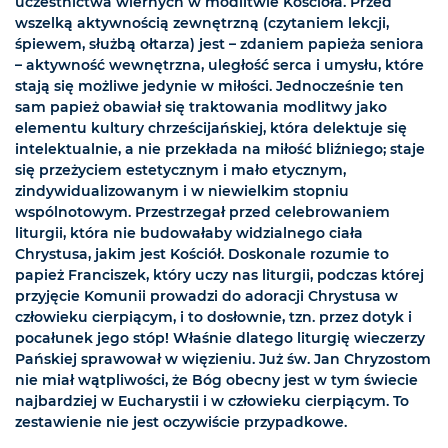
uczestnictwa wiernych w modlitwie Kościoła. Przed
wszelką aktywnością zewnętrzną (czytaniem lekcji,
śpiewem, służbą ołtarza) jest – zdaniem papieża seniora
– aktywność wewnętrzna, uległość serca i umysłu, które
stają się możliwe jedynie w miłości. Jednocześnie ten
sam papież obawiał się traktowania modlitwy jako
elementu kultury chrześcijańskiej, która delektuje się
intelektualnie, a nie przekłada na miłość bliźniego; staje
się przeżyciem estetycznym i mało etycznym,
zindywidualizowanym i w niewielkim stopniu
wspólnotowym. Przestrzegał przed celebrowaniem
liturgii, która nie budowałaby widzialnego ciała
Chrystusa, jakim jest Kościół. Doskonale rozumie to
papież Franciszek, który uczy nas liturgii, podczas której
przyjęcie Komunii prowadzi do adoracji Chrystusa w
człowieku cierpiącym, i to dosłownie, tzn. przez dotyk i
pocałunek jego stóp! Właśnie dlatego liturgię wieczerzy
Pańskiej sprawował w więzieniu. Już św. Jan Chryzostom
nie miał wątpliwości, że Bóg obecny jest w tym świecie
najbardziej w Eucharystii i w człowieku cierpiącym. To
zestawienie nie jest oczywiście przypadkowe.