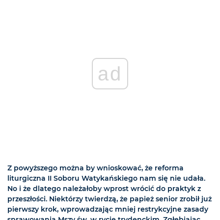
ad
Z powyższego można by wnioskować, że reforma
liturgiczna II Soboru Watykańskiego nam się nie udała.
No i że dlatego należałoby wprost wrócić do praktyk z
przeszłości. Niektórzy twierdzą, że papież senior zrobił już
pierwszy krok, wprowadzając mniej restrykcyjne zasady
sprawowania Mszy św. w rycie trydenckim. Zgłębiając