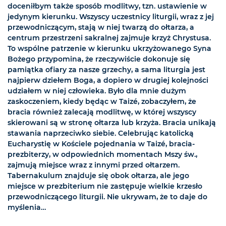
doceniłbym także sposób modlitwy, tzn. ustawienie w
jedynym kierunku. Wszyscy uczestnicy liturgii, wraz z jej
przewodniczącym, stają w niej twarzą do ołtarza, a
centrum przestrzeni sakralnej zajmuje krzyż Chrystusa.
To wspólne patrzenie w kierunku ukrzyżowanego Syna
Bożego przypomina, że rzeczywiście dokonuje się
pamiątka ofiary za nasze grzechy, a sama liturgia jest
najpierw dziełem Boga, a dopiero w drugiej kolejności
udziałem w niej człowieka. Było dla mnie dużym
zaskoczeniem, kiedy będąc w Taizé, zobaczyłem, że
bracia również zalecają modlitwę, w której wszyscy
skierowani są w stronę ołtarza lub krzyża. Bracia unikają
stawania naprzeciwko siebie. Celebrując katolicką
Eucharystię w Kościele pojednania w Taizé, bracia-
prezbiterzy, w odpowiednich momentach Mszy św.,
zajmują miejsce wraz z innymi przed ołtarzem.
Tabernakulum znajduje się obok ołtarza, ale jego
miejsce w prezbiterium nie zastępuje wielkie krzesło
przewodniczącego liturgii. Nie ukrywam, że to daje do
myślenia…