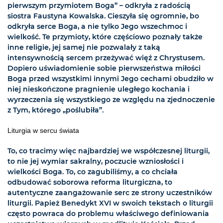
pierwszym przymiotem Boga” – odkryła z radością
siostra Faustyna Kowalska. Cieszyła się ogromnie, bo
odkryła serce Boga, a nie tylko Jego wszechmoc i
wielkość. Te przymioty, które częściowo poznały także
inne religie, jej samej nie pozwalały z taką
intensywnością sercem przeżywać więź z Chrystusem.
Dopiero uświadomienie sobie pierwszeństwa miłości
Boga przed wszystkimi innymi Jego cechami obudziło w
niej nieskończone pragnienie uległego kochania i
wyrzeczenia się wszystkiego ze względu na zjednoczenie
z Tym, którego „poślubiła”.
Liturgia w sercu świata
To, co tracimy więc najbardziej we współczesnej liturgii,
to nie jej wymiar sakralny, poczucie wzniosłości i
wielkości Boga. To, co zagubiliśmy, a co chciała
odbudować soborowa reforma liturgiczna, to
autentyczne zaangażowanie serc ze strony uczestników
liturgii. Papież Benedykt XVI w swoich tekstach o liturgii
często powraca do problemu właściwego definiowania