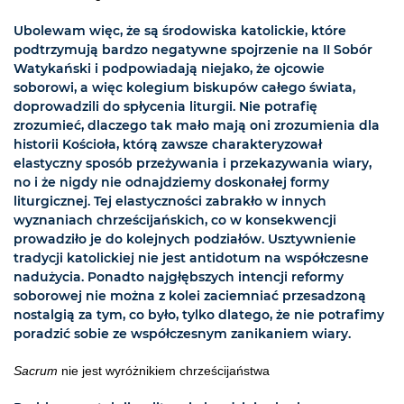
Ubolewam więc, że są środowiska katolickie, które
podtrzymują bardzo negatywne spojrzenie na II Sobór
Watykański i podpowiadają niejako, że ojcowie
soborowi, a więc kolegium biskupów całego świata,
doprowadzili do spłycenia liturgii. Nie potrafię
zrozumieć, dlaczego tak mało mają oni zrozumienia dla
historii Kościoła, którą zawsze charakteryzował
elastyczny sposób przeżywania i przekazywania wiary,
no i że nigdy nie odnajdziemy doskonałej formy
liturgicznej. Tej elastyczności zabrakło w innych
wyznaniach chrześcijańskich, co w konsekwencji
prowadziło je do kolejnych podziałów. Usztywnienie
tradycji katolickiej nie jest antidotum na współczesne
nadużycia. Ponadto najgłębszych intencji reformy
soborowej nie można z kolei zaciemniać przesadzoną
nostalgią za tym, co było, tylko dlatego, że nie potrafimy
poradzić sobie ze współczesnym zanikaniem wiary.
Sacrum
nie jest wyróżnikiem chrześcijaństwa