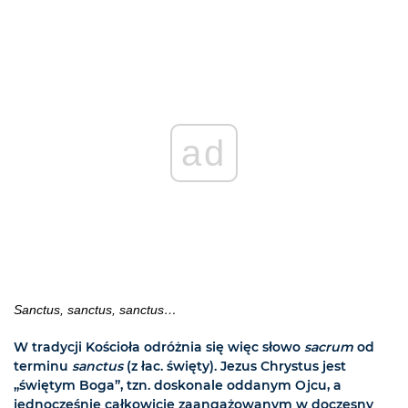
ad
Sanctus, sanctus, sanctus…
W tradycji Kościoła odróżnia się więc słowo
sacrum
od
terminu
sanctus
(z łac. święty). Jezus Chrystus jest
„świętym Boga”, tzn. doskonale oddanym Ojcu, a
jednocześnie całkowicie zaangażowanym w doczesny