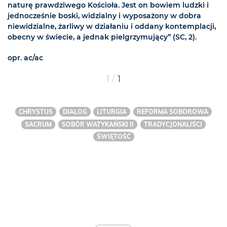
naturę prawdziwego Kościoła. Jest on bowiem ludzki i
jednocześnie boski, widzialny i wyposażony w dobra
niewidzialne, żarliwy w działaniu i oddany kontemplacji,
obecny w świecie, a jednak pielgrzymujący” (SC, 2).
opr. ac/ac
/
1
1
CHRYSTUS
DIALOG
LITURGIA
REFORMA SOBOROWA
SACRUM
SOBÓR WATYKAŃSKI II
TRADYCJONALIŚCI
ŚWIĘTOŚĆ