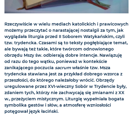
Rzeczywiście w wielu mediach katolickich i prawicowych
możemy przeczytać o narastającej nostalgii za tym, jak
wyglądała liturgia przed II Soborem Watykańskim, czyli
tzw. trydencka. Czasami są to teksty pogłębiające temat,
ale bywają też takie, które twórcom odnowionego
obrzędu Mszy św. odbierają dobre intencje. Nawiązuję
od razu do tego wątku, ponieważ w kontekście
zanikającego poczucia
sacrum
właśnie tzw. Msza
trydencka stawiana jest za przykład dobrego wzorca z
przeszłości, do którego należałoby wrócić. Obrzędy
uregulowane przez XVI-wieczny Sobór w Trydencie były,
zdaniem tych, którzy nie zachwycają się zmianami z XX
w., przeżyciem mistycznym. Liturgię wypełniała bogata
symbolika gestów i słów, a atmosferę wzniosłości
potęgował język łaciński.