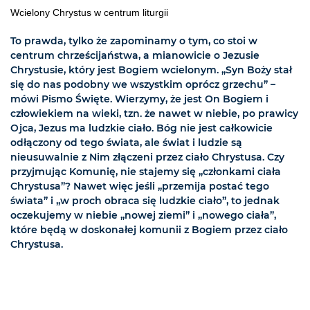
Wcielony Chrystus w centrum liturgii
To prawda, tylko że zapominamy o tym, co stoi w
centrum chrześcijaństwa, a mianowicie o Jezusie
Chrystusie, który jest Bogiem wcielonym. „Syn Boży stał
się do nas podobny we wszystkim oprócz grzechu” –
mówi Pismo Święte. Wierzymy, że jest On Bogiem i
człowiekiem na wieki, tzn. że nawet w niebie, po prawicy
Ojca, Jezus ma ludzkie ciało. Bóg nie jest całkowicie
odłączony od tego świata, ale świat i ludzie są
nieusuwalnie z Nim złączeni przez ciało Chrystusa. Czy
przyjmując Komunię, nie stajemy się „członkami ciała
Chrystusa”? Nawet więc jeśli „przemija postać tego
świata” i „w proch obraca się ludzkie ciało”, to jednak
oczekujemy w niebie „nowej ziemi” i „nowego ciała”,
które będą w doskonałej komunii z Bogiem przez ciało
Chrystusa.