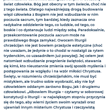
świat człowieka. Bóg jest obecny w tym świecie, choć nie
z tego świata. Dlatego najważniejszą drogą budowania
więzi człowieka z Bogiem nie jest wzbudzanie w nim
poczucia sacrum, tym bardziej, kiedy zaznacza ono
radykalne oddzielenie tego, co ludzkie, od tego, co
boskie i co dystansuje ludzi między sobą. Paradoksalnie,
przeakcentowanie poczucia
sacrum
może na
prawdziwego Boga zamykać. Owocem liturgii
chrześcijan nie jest bowiem przeżycie estetyczne (choć
nie uważam, że jedynie o to chodzi w nostalgii za rytem
trydenckim, co uzasadniłem już powyżej). Jej celem jest
natomiast wzbudzanie pragnienie świętości, stawania
się kimś, kto nieustannie zmienia swój sposób myślenia i
postępowania ze względu i na wzór miłości Chrystusa.
Święty, w rozumieniu chrześcijańskim, nie musi być
mistykiem, ale trudno sobie wyobrazić, aby nie był
człowiekiem oddanym zarówno Bogu, jak i drugiemu
człowiekowi. „Albowiem liturgia – czytamy w soborowej
konstytucji o liturgii – w największym stopniu przyczynia
się do tego, aby wierni życiem swoim wyrażali oraz
ujawniali innym misterium Chrystusa i rzeczywistą