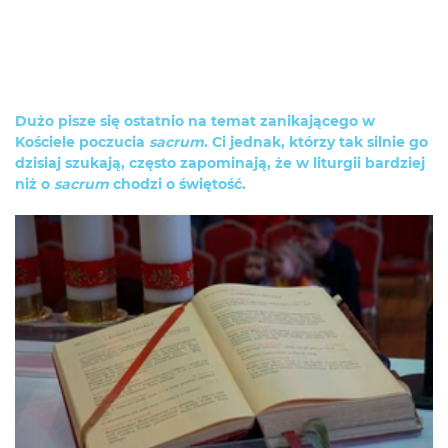
Dużo pisze się ostatnio na temat zanikającego w
Kościele poczucia
sacrum
. Ci jednak, którzy tak silnie go
dzisiaj szukają, często zapominają, że w liturgii bardziej
niż o
sacrum
chodzi o świętość.