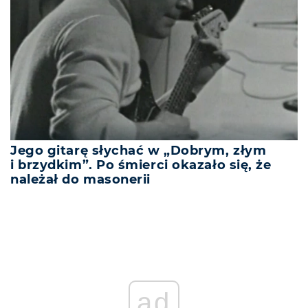
Jego gitarę słychać w „Dobrym, złym
i brzydkim”. Po śmierci okazało się, że
należał do masonerii
ad