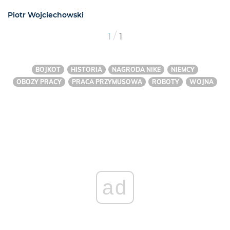
Piotr Wojciechowski
/
1
1
BOJKOT
HISTORIA
NAGRODA NIKE
NIEMCY
OBOZY PRACY
PRACA PRZYMUSOWA
ROBOTY
WOJNA
ad