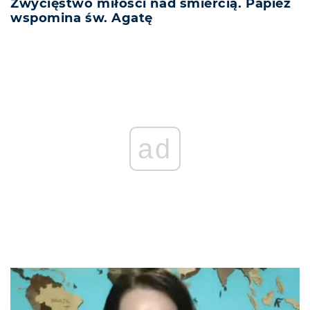
Zwycięstwo miłości nad śmiercią. Papież
wspomina św. Agatę
ad