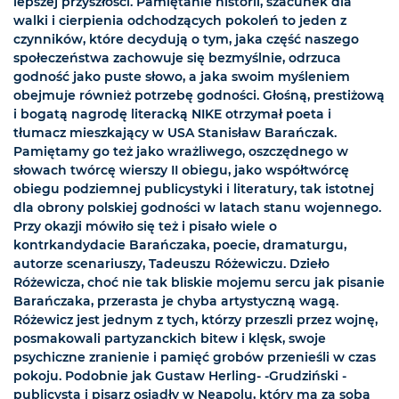
lepszej przyszłości. Pamiętanie historii, szacunek dla
walki i cierpienia odchodzących pokoleń to jeden z
czynników, które decydują o tym, jaka część naszego
społeczeństwa zachowuje się bezmyślnie, odrzuca
godność jako puste słowo, a jaka swoim myśleniem
obejmuje również potrzebę godności. Głośną, prestiżową
i bogatą nagrodę literacką NIKE otrzymał poeta i
tłumacz mieszkający w USA Stanisław Barańczak.
Pamiętamy go też jako wrażliwego, oszczędnego w
słowach twórcę wierszy II obiegu, jako współtwórcę
obiegu podziemnej publicystyki i literatury, tak istotnej
dla obrony polskiej godności w latach stanu wojennego.
Przy okazji mówiło się też i pisało wiele o
kontrkandydacie Barańczaka, poecie, dramaturgu,
autorze scenariuszy, Tadeuszu Różewiczu. Dzieło
Różewicza, choć nie tak bliskie mojemu sercu jak pisanie
Barańczaka, przerasta je chyba artystyczną wagą.
Różewicz jest jednym z tych, którzy przeszli przez wojnę,
posmakowali partyzanckich bitew i klęsk, swoje
psychiczne zranienie i pamięć grobów przenieśli w czas
pokoju. Podobnie jak Gustaw Herling- -Grudziński -
publicysta i pisarz osiadły w Neapolu, który ma za sobą