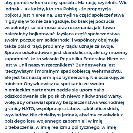
aby pomóc w konkretny sposób... Ma rację czytelnik. Wie
jednak - jak każdy, kto zna Polskę - że propozycja
bojkotu jest nierealna. Bezmyślna część społeczeństwa
nigdy się w to nie zaangażuje, bo brak jej poczucia
wspólnoty i solidarności oraz rozeznania, jaki towar
należałoby bojkotować. Myśląca część społeczeństwa
swoim poczuciem solidarności i wspólnoty obejmuje
także polski rząd, problemy rządu uznaje za swoje.
Sprawa odszkodowań jest skandaliczna, ale czy możemy
zapomnieć, że to właśnie Republika Federalna Niemiec
jest w Unii naszym rzecznikiem? Bundeswehra jest
rzeczywistym i moralnym spadkobiercą Wehrmachtu,
ale jest też naszą armią sprzymierzoną. Nie oczekuję, że
minister Onyszkiewicz na spotkaniu ze swoim
niemieckim partnerem będzie się upominał o
odszkodowania dla polskich niewolników znad Warty,
wolę, aby omawiał sprawy bezpieczeństwa wschodniej
granicy NATO, współpracy sztabów, szkół oficerskich,
wywiadów. Nie chciałbym jednak, abyśmy cokolwiek z
polskiego losu wojennego zapomnieli w imię
przebaczenia, w imię realizmu politycznego, w imię