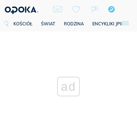
KOŚCIÓŁ
ŚWIAT
RODZINA
ENCYKLIKI JPII
SE
ad