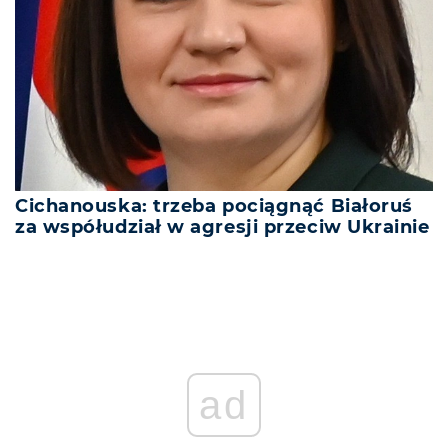
Cichanouska: trzeba pociągnąć Białoruś
za współudział w agresji przeciw Ukrainie
ad