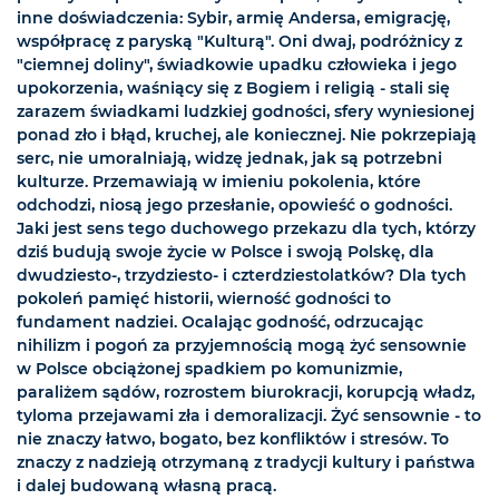
inne doświadczenia: Sybir, armię Andersa, emigrację,
współpracę z paryską "Kulturą". Oni dwaj, podróżnicy z
"ciemnej doliny", świadkowie upadku człowieka i jego
upokorzenia, waśniący się z Bogiem i religią - stali się
zarazem świadkami ludzkiej godności, sfery wyniesionej
ponad zło i błąd, kruchej, ale koniecznej. Nie pokrzepiają
serc, nie umoralniają, widzę jednak, jak są potrzebni
kulturze. Przemawiają w imieniu pokolenia, które
odchodzi, niosą jego przesłanie, opowieść o godności.
Jaki jest sens tego duchowego przekazu dla tych, którzy
dziś budują swoje życie w Polsce i swoją Polskę, dla
dwudziesto-, trzydziesto- i czterdziestolatków? Dla tych
pokoleń pamięć historii, wierność godności to
fundament nadziei. Ocalając godność, odrzucając
nihilizm i pogoń za przyjemnością mogą żyć sensownie
w Polsce obciążonej spadkiem po komunizmie,
paraliżem sądów, rozrostem biurokracji, korupcją władz,
tyloma przejawami zła i demoralizacji. Żyć sensownie - to
nie znaczy łatwo, bogato, bez konfliktów i stresów. To
znaczy z nadzieją otrzymaną z tradycji kultury i państwa
i dalej budowaną własną pracą.