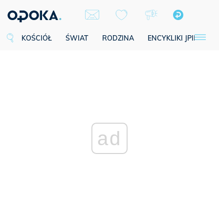
KOŚCIÓŁ
ŚWIAT
RODZINA
ENCYKLIKI JPII
SE
ad