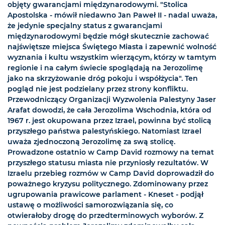
objęty gwarancjami międzynarodowymi. "Stolica
Apostolska - mówił niedawno Jan Paweł II - nadal uważa,
że jedynie specjalny status z gwarancjami
międzynarodowymi będzie mógł skutecznie zachować
najświętsze miejsca Świętego Miasta i zapewnić wolność
wyznania i kultu wszystkim wierzącym, którzy w tamtym
regionie i na całym świecie spoglądają na Jerozolimę
jako na skrzyżowanie dróg pokoju i współżycia". Ten
pogląd nie jest podzielany przez strony konfliktu.
Przewodniczący Organizacji Wyzwolenia Palestyny Jaser
Arafat dowodzi, że cała Jerozolima Wschodnia, która od
1967 r. jest okupowana przez Izrael, powinna być stolicą
przyszłego państwa palestyńskiego. Natomiast Izrael
uważa zjednoczoną Jerozolimę za swą stolicę.
Prowadzone ostatnio w Camp David rozmowy na temat
przyszłego statusu miasta nie przyniosły rezultatów. W
Izraelu przebieg rozmów w Camp David doprowadził do
poważnego kryzysu politycznego. Zdominowany przez
ugrupowania prawicowe parlament - Kneset - podjął
ustawę o możliwości samorozwiązania się, co
otwierałoby drogę do przedterminowych wyborów. Z