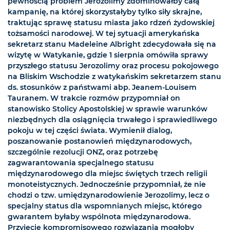
pewnością problem Jerozolimy zdominowałby całą
kampanię, na której skorzystałyby tylko siły skrajne,
traktując sprawę statusu miasta jako rdzeń żydowskiej
tożsamości narodowej. W tej sytuacji amerykańska
sekretarz stanu Madeleine Albright zdecydowała się na
wizytę w Watykanie, gdzie 1 sierpnia omówiła sprawy
przyszłego statusu Jerozolimy oraz procesu pokojowego
na Bliskim Wschodzie z watykańskim sekretarzem stanu
ds. stosunków z państwami abp. Jeanem-Louisem
Tauranem. W trakcie rozmów przypomniał on
stanowisko Stolicy Apostolskiej w sprawie warunków
niezbędnych dla osiągnięcia trwałego i sprawiedliwego
pokoju w tej części świata. Wymienił dialog,
poszanowanie postanowień międzynarodowych,
szczególnie rezolucji ONZ, oraz potrzebę
zagwarantowania specjalnego statusu
międzynarodowego dla miejsc świętych trzech religii
monoteistycznych. Jednocześnie przypomniał, że nie
chodzi o tzw. umiędzynarodowienie Jerozolimy, lecz o
specjalny status dla wspomnianych miejsc, którego
gwarantem byłaby wspólnota międzynarodowa.
Przyjęcie kompromisowego rozwiązania mogłoby