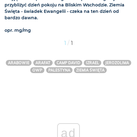
przybliżyć dzień pokoju na Bliskim Wschodzie. Ziemia
Święta - świadek Ewangelii - czeka na ten dzień od
bardzo dawna.
opr. mg/mg
/
1
1
ARABOWIE
ARAFAT
CAMP DAVID
IZRAEL
JEROZOLIMA
OWP
PALESTYNA
ZIEMIA ŚWIĘTA
ad