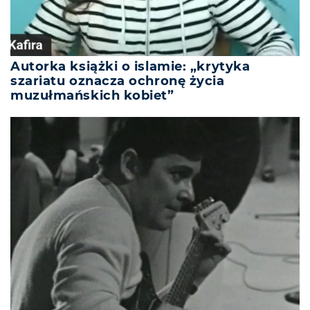
Autorka książki o islamie: „krytyka
szariatu oznacza ochronę życia
muzułmańskich kobiet”