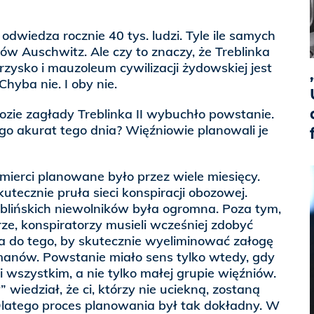
odwiedza rocznie 40 tys. ludzi. Tyle ile samych
w Auschwitz. Ale czy to znaczy, że Treblinka
zysko i mauzoleum cywilizacji żydowskiej jest
hyba nie. I oby nie.
bozie zagłady Treblinka II wybuchło powstanie.
go akurat tego dnia? Więźniowie planowali je
ierci planowane było przez wiele miesięcy.
utecznie pruła sieci konspiracji obozowej.
eblińskich niewolników była ogromna. Poza tym,
ze, konspiratorzy musieli wcześniej zdobyć
a do tego, by skutecznie wyeliminować załogę
manów. Powstanie miało sens tylko wtedy, gdy
 wszystkim, a nie tylko małej grupie więźniów.
 wiedział, że ci, którzy nie uciekną, zostaną
atego proces planowania był tak dokładny. W