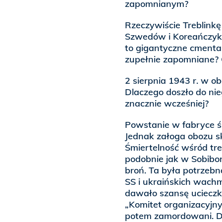
zapomnianym?
Rzeczywiście Treblinkę 
Szwedów i Koreańczykó
to gigantyczne cmentar
zupełnie zapomniane? C
2 sierpnia 1943 r. w o
Dlaczego doszło do nie
znacznie wcześniej?
Powstanie w fabryce śm
Jednak załoga obozu sk
Śmiertelność wśród tr
podobnie jak w Sobibor
broń. Ta była potrzebn
SS i ukraińskich wach
dawało szansę ucieczki
„Komitet organizacyjny”
potem zamordowani. Dl