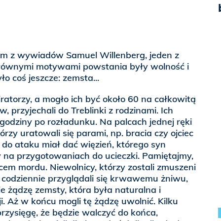
ym z wywiadów Samuel Willenberg, jeden z
 głównymi motywami powstania były wolność i
ło coś jeszcze: zemsta...
atorzy, a mogło ich być około 60 na całkowitą
, przyjechali do Treblinki z rodzinami. Ich
ół godziny po rozładunku. Na palcach jednej ręki
órzy uratowali się parami, np. bracia czy ojciec
 do ataku miał dać więzień, którego syn
 na przygotowaniach do ucieczki. Pamiętajmy,
scem mordu. Niewolnicy, którzy zostali zmuszeni
, codziennie przyglądali się krwawemu żniwu,
ie żądzę zemsty, która była naturalna i
i. Aż w końcu mogli tę żądzę uwolnić. Kilku
przysięgę, że będzie walczyć do końca,