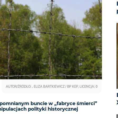
AUTOR/ŹRÓDŁO: , ELIZA BARTKIEWICZ / BP KEP, LICENCJA: 0
apomnianym buncie w „fabryce śmierci”
ipulacjach polityki historycznej