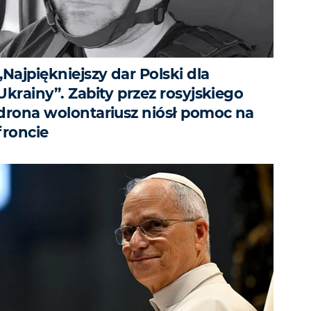
„Najpiękniejszy dar Polski dla
Ukrainy”. Zabity przez rosyjskiego
drona wolontariusz niósł pomoc na
froncie