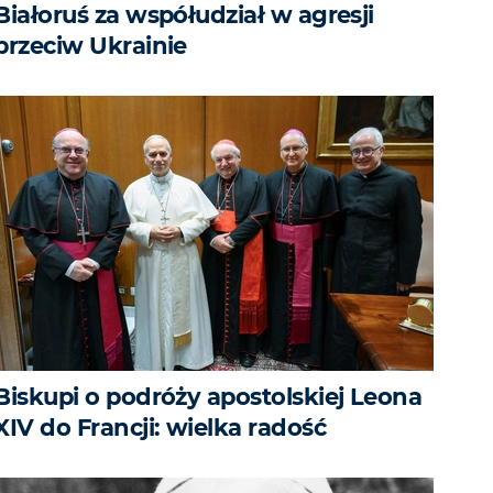
Białoruś za współudział w agresji
przeciw Ukrainie
Biskupi o podróży apostolskiej Leona
XIV do Francji: wielka radość