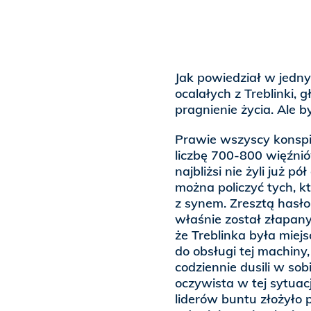
Jak powiedział w jedn
ocalałych z Treblinki,
pragnienie życia. Ale by
Prawie wszyscy konspir
liczbę 700-800 więźniów
najbliżsi nie żyli już p
można policzyć tych, kt
z synem. Zresztą hasło
właśnie został złapany
że Treblinka była miej
do obsługi tej machiny
codziennie dusili w sob
oczywista w tej sytuacj
liderów buntu złożyło 