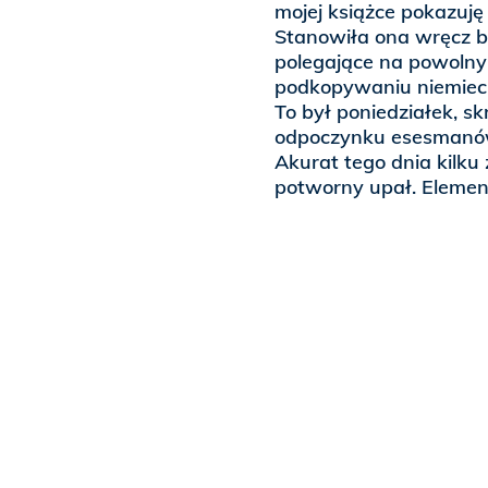
mojej książce pokazuję
Stanowiła ona wręcz b
polegające na powolnym
podkopywaniu niemiecki
To był poniedziałek, s
odpoczynku esesmanów,
Akurat tego dnia kilku
potworny upał. Element