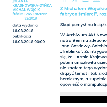
JOLANTA
KRASNOWSKA-DYŃKA
Z Michałem Wójcikie
MICHAŁ WÓJCIK
fabryce śmierci”, r
Echo Katolickie
32/2018
Skąd pomysł na książk
data wydania
16.08.2018
W Archiwum Akt Nowych
publikacja
natrafiłem na zdepono
16.08.2018 00:00
Jana Gozdawy-Gołębiow
„Treblinka”. Zaintrygo
się, że... Armia Krajow
potem umożliwiła ucie
nie znałem tego wydarz
drążyć temat i tak zrod
heroicznym, a zupełni
opowieść o manipulacjac