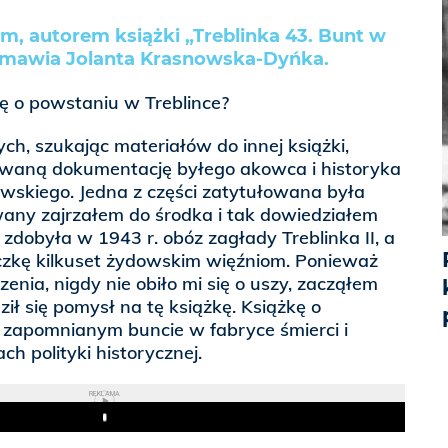
m, autorem książki „Treblinka 43. Bunt w
ozmawia Jolanta Krasnowska-Dyńka.
ę o powstaniu w Treblince?
, szukając materiałów do innej książki,
waną dokumentację byłego akowca i historyka
skiego. Jedna z części zatytułowana była
wany zajrzałem do środka i tak dowiedziałem
a zdobyła w 1943 r. obóz zagłady Treblinka II, a
czkę kilkuset żydowskim więźniom. Ponieważ
enia, nigdy nie obiło mi się o uszy, zacząłem
ził się pomysł na tę książkę. Książkę o
e zapomnianym buncie w fabryce śmierci i
h polityki historycznej.
REKLAMA
Play