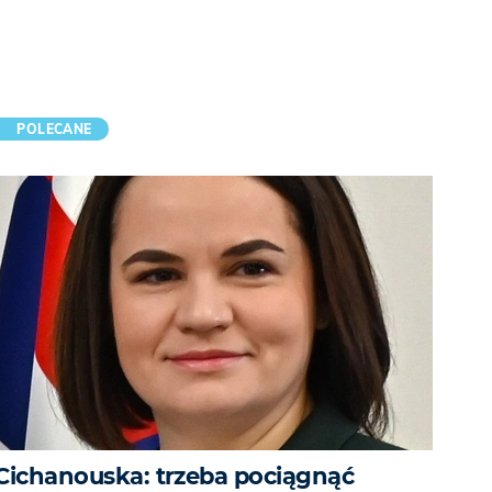
POLECANE
Cichanouska: trzeba pociągnąć