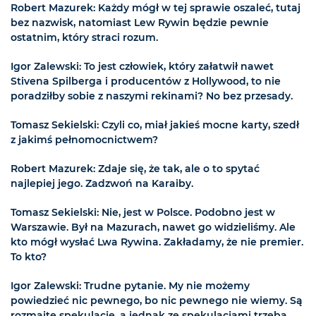
Robert Mazurek: Każdy mógł w tej sprawie oszaleć, tutaj
bez nazwisk, natomiast Lew Rywin będzie pewnie
ostatnim, który straci rozum.
Igor Zalewski: To jest człowiek, który załatwił nawet
Stivena Spilberga i producentów z Hollywood, to nie
poradziłby sobie z naszymi rekinami? No bez przesady.
Tomasz Sekielski: Czyli co, miał jakieś mocne karty, szedł
z jakimś pełnomocnictwem?
Robert Mazurek: Zdaje się, że tak, ale o to spytać
najlepiej jego. Zadzwoń na Karaiby.
Tomasz Sekielski: Nie, jest w Polsce. Podobno jest w
Warszawie. Był na Mazurach, nawet go widzieliśmy. Ale
kto mógł wysłać Lwa Rywina. Zakładamy, że nie premier.
To kto?
Igor Zalewski: Trudne pytanie. My nie możemy
powiedzieć nic pewnego, bo nic pewnego nie wiemy. Są
rozmaite spekulacje, a jednak ze spekulacjami trzeba