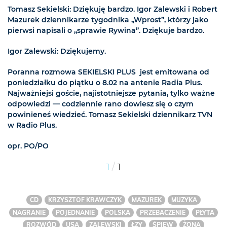
Tomasz Sekielski: Dziękuję bardzo. Igor Zalewski i Robert
Mazurek dziennikarze tygodnika „Wprost”, którzy jako
pierwsi napisali o „sprawie Rywina”. Dziękuje bardzo.
Igor Zalewski: Dziękujemy.
Poranna rozmowa SEKIELSKI PLUS jest emitowana od
poniedziałku do piątku o 8.02 na antenie Radia Plus.
Najważniejsi goście, najistotniejsze pytania, tylko ważne
odpowiedzi — codziennie rano dowiesz się o czym
powinieneś wiedzieć. Tomasz Sekielski dziennikarz TVN
w Radio Plus.
opr. PO/PO
/
1
1
CD
KRZYSZTOF KRAWCZYK
MAZUREK
MUZYKA
NAGRANIE
POJEDNANIE
POLSKA
PRZEBACZENIE
PŁYTA
ROZWÓD
USA
ZALEWSKI
ŁZY
ŚPIEW
ŻONA