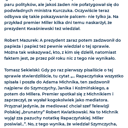
paru polityków, ale jakoś żaden nie pofatygował się do
podwładnych ministra Kurczuka. Oczywiście teraz
odbywa się takie pokazywanie palcem- nie tylko ja. Na
przykład premier Miller kilka dni temu naskarżył, że
prezydent Kwaśniewski też wiedział.
Robert Mazurek: A prezydent zaraz potem zadzwonił do
papieża i papież też pewnie wiedział o tej sprawie.
Można tak wskazywać, kto, z kim się dzielił, natomiast
faktem jest, ze przez pół roku nic z tego nie wynikało.
Tomasz Sekielski: Gdy po raz pierwszy pisaliście o tej
sprawie stwierdziliście, tu cytat „... Rapaczyńska wszystko
spisała i poszła do Adama Michnika, ten zadzwonił
najpierw do Szymczychy, Janika i Koźmińskiego, a
potem do Millera. Premier spotkał się z Michnikiem i
zaprzeczył, ze wysłał kogokolwiek jako mediatora.
Przyznał jedynie, że mediować chciał szef Telewizji
Polskiej „brunatny” Robert Kwiatkowski. Na to Michnik
wyjął zza pazuchy notatkę Rapaczyńskiej. Miller
posiwiał...”. No, z tego wynika, że wiedział Szymczycha,