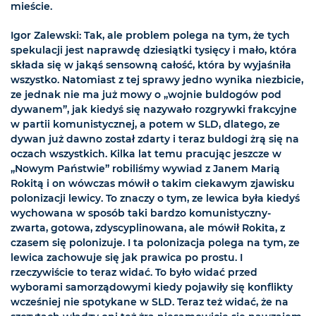
mieście.
Igor Zalewski: Tak, ale problem polega na tym, że tych
spekulacji jest naprawdę dziesiątki tysięcy i mało, która
składa się w jakąś sensowną całość, która by wyjaśniła
wszystko. Natomiast z tej sprawy jedno wynika niezbicie,
ze jednak nie ma już mowy o „wojnie buldogów pod
dywanem”, jak kiedyś się nazywało rozgrywki frakcyjne
w partii komunistycznej, a potem w SLD, dlatego, ze
dywan już dawno został zdarty i teraz buldogi żrą się na
oczach wszystkich. Kilka lat temu pracując jeszcze w
„Nowym Państwie” robiliśmy wywiad z Janem Marią
Rokitą i on wówczas mówił o takim ciekawym zjawisku
polonizacji lewicy. To znaczy o tym, ze lewica była kiedyś
wychowana w sposób taki bardzo komunistyczny-
zwarta, gotowa, zdyscyplinowana, ale mówił Rokita, z
czasem się polonizuje. I ta polonizacja polega na tym, ze
lewica zachowuje się jak prawica po prostu. I
rzeczywiście to teraz widać. To było widać przed
wyborami samorządowymi kiedy pojawiły się konflikty
wcześniej nie spotykane w SLD. Teraz też widać, że na