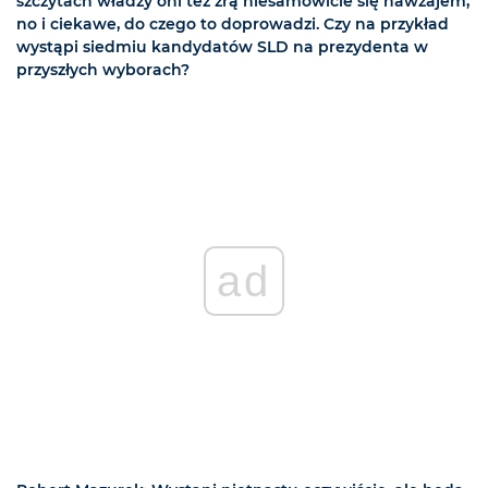
szczytach władzy oni też żrą niesamowicie się nawzajem,
no i ciekawe, do czego to doprowadzi. Czy na przykład
wystąpi siedmiu kandydatów SLD na prezydenta w
przyszłych wyborach?
ad