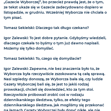
„Gazecie Wyborczej”, bo przecież prawdą jest, że o tym,
ze tekst ukaże się w Gazecie zadecydowano dopiero w
listopadzie, w grudniu. Wcześniej Wyborcza nie chciała o
tym pisać.
Tomasz Sekielski: Dlaczego tak długo czekano?
Igor Zalewski: To jest dobre pytanie. Gdybyśmy wiedzieli,
dlaczego czekała to byśmy o tym już dawno napisali.
Możemy się tylko domyślać.
Tomasz Sekielski: To, czego się domyślacie?
Igor Zalewski: Zapewne, nie bez znaczenia było to, że
Wyborcza była rzeczywiście zszokowana tą całą sprawą.
Nasi szpiedzy donoszą, ze Wyborcza bała się, czy ludzie
Gazety Wyborczej bali się, że jest to jakiś rodzaj
prowokacji, chcieli się dowiedzieć, kto za tym stoi.
Rzeczywiście próbowali zrobić coś w rodzaju
dziennikarskiego śledztwa, tylko, ze efekty tego
dziennikarskiego śledztwa, jak mogliśmy się przekonać
na łamach Gazety Wyborczej były dosyć nikłe, ale nie