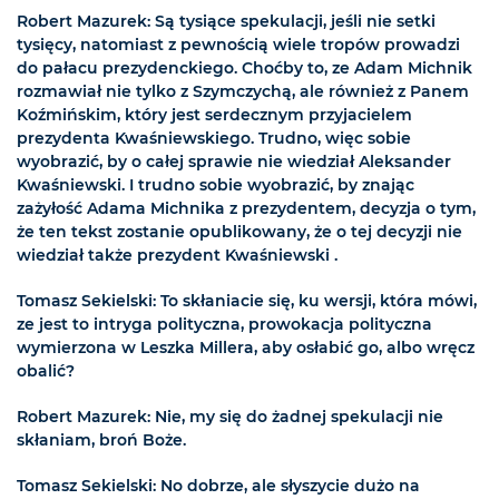
Robert Mazurek: Są tysiące spekulacji, jeśli nie setki
tysięcy, natomiast z pewnością wiele tropów prowadzi
do pałacu prezydenckiego. Choćby to, ze Adam Michnik
rozmawiał nie tylko z Szymczychą, ale również z Panem
Koźmińskim, który jest serdecznym przyjacielem
prezydenta Kwaśniewskiego. Trudno, więc sobie
wyobrazić, by o całej sprawie nie wiedział Aleksander
Kwaśniewski. I trudno sobie wyobrazić, by znając
zażyłość Adama Michnika z prezydentem, decyzja o tym,
że ten tekst zostanie opublikowany, że o tej decyzji nie
wiedział także prezydent Kwaśniewski .
Tomasz Sekielski: To skłaniacie się, ku wersji, która mówi,
ze jest to intryga polityczna, prowokacja polityczna
wymierzona w Leszka Millera, aby osłabić go, albo wręcz
obalić?
Robert Mazurek: Nie, my się do żadnej spekulacji nie
skłaniam, broń Boże.
Tomasz Sekielski: No dobrze, ale słyszycie dużo na