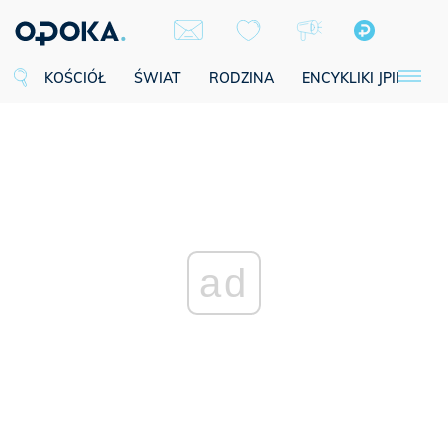
KOŚCIÓŁ
ŚWIAT
RODZINA
ENCYKLIKI JPII
SE
ad