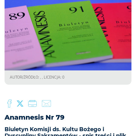
AUTOR/ŹRÓDŁO: , , LICENCJA: 0
Anamnesis Nr 79
Biuletyn Komisji ds. Kultu Bożego i
Dyscypliny Sakramentów - spis treści i plik