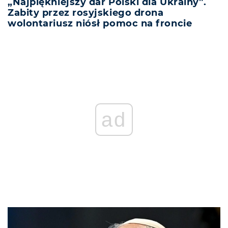
„Najpiękniejszy dar Polski dla Ukrainy”.
Zabity przez rosyjskiego drona
wolontariusz niósł pomoc na froncie
ad