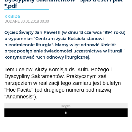
*.pdf
KKBIDS
DODANE 30.01.2018 00:00
Ojciec Święty Jan Paweł II (w dniu 13 czerwca 1994 roku)
przypomniał: "Centrum życia Kościoła stanowi
nieodmiennie liturgia". Mamy więc odnowić Kościół
przez pogłębienie świadomości uczestnictwa w liturgii i
kontynuować ruch odnowy liturgicznej.
Temu celowi służy Komisja ds. Kultu Bożego i
Dyscypliny Sakramentów. Praktycznym zaś
narzędziem w realizacji tego zamiaru jest biuletyn
"Hoc Facite" (od drugiego numeru pod nazwą
"Anamnesis").
REKLAMA
Play