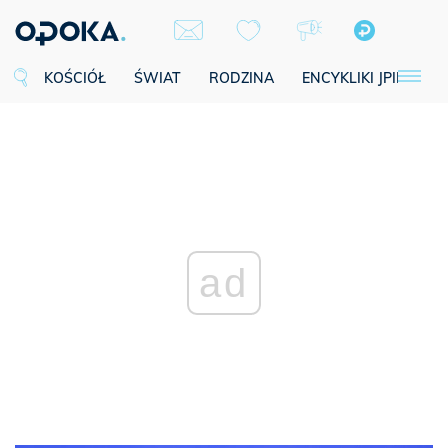
KOŚCIÓŁ
ŚWIAT
RODZINA
ENCYKLIKI JPII
SE
ad