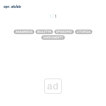
opr. ab/ab
/
1
1
ANAMNESIS
BIULETYN
EPISKOPAT
LITURGIA
SAKRAMENTY
ad