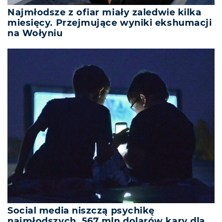
Najmłodsze z ofiar miały zaledwie kilka
miesięcy. Przejmujące wyniki ekshumacji
na Wołyniu
Social media niszczą psychikę
najmłodszych. 567 mln dolarów kary dla