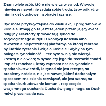
Znam wiele osób, które nie wierzą w synod. W swojej
niewierze nawet nie zadają sobie trudu, żeby odkryć w
nim jakieś duchowe inspiracje i szanse.
Być może przyzwyczajone do wielu akcji i programów w
Kościele uznają go za jeszcze jeden przemijający event
religijny. Niektórzy sprowadzają synod do
socjologicznego audytu z kondycji Kościoła albo
stworzenia niepotrzebnej platformy, na której zebrano
by ludzkie życzenia i wizje o Kościele. Gdyby na tym
polegała synodalność — też bym w nią nie wierzył.
Zresztą nie o wiarę w synod czy jego skuteczność chodzi.
Papież Franciszek, który zaprasza nas na synodalne
spotkania, stwierdził, że synod nie jest receptą na
problemy Kościoła, nie jest nawet jakimś doskonałym
sposobem znalezienia rozwiązań, ale jest szansą na
spotkanie, zbudowanie komunii, rozpoczęcie
wzajemnego słuchania Ducha Świętego i tego, co Duch
mówi przez nas do nas.