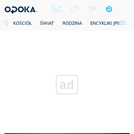
KOŚCIÓŁ
ŚWIAT
RODZINA
ENCYKLIKI JPII
SE
ad