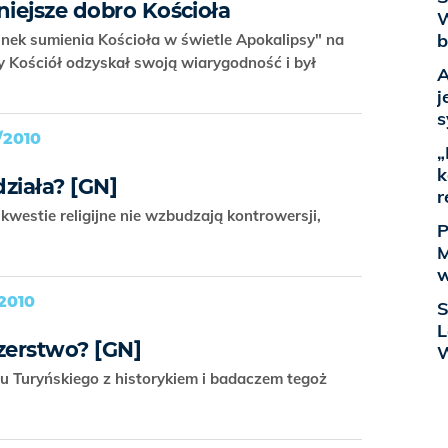
niejsze dobro Kościoła
W
b
nek sumienia Kościoła w świetle Apokalipsy" na
y Kościół odzyskał swoją wiarygodność i był
A
j
s
/2010
„
k
działa? [GN]
r
westie religijne nie wzbudzają kontrowersji,
P
M
w
2010
S
L
zerstwo? [GN]
 Turyńskiego z historykiem i badaczem tegoż