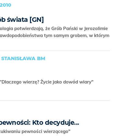
2010
ób świata [GN]
eologia potwierdzają, że Grób Pański w Jerozolimie
prawdopodobieństwa tym samym grobem, w którym
STANISŁAWA BM
 "Dlaczego wierzę? Życie jako dowód wiary"
ewności: Kto decyduje...
zukiwaniu pewności wierzącego"