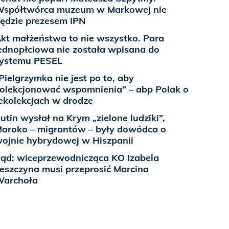
spółtwórca muzeum w Markowej nie
ędzie prezesem IPN
kt małżeństwa to nie wszystko. Para
ednopłciowa nie została wpisana do
ystemu PESEL
Pielgrzymka nie jest po to, aby
olekcjonować wspomnienia” – abp Polak o
ekolekcjach w drodze
utin wysłał na Krym „zielone ludziki”,
aroko – migrantów – były dowódca o
ojnie hybrydowej w Hiszpanii
ąd: wiceprzewodnicząca KO Izabela
eszczyna musi przeprosić Marcina
Warchoła