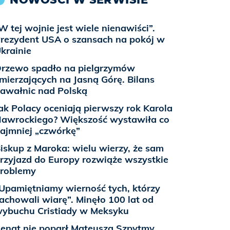
W tej wojnie jest wiele nienawiści”.
rezydent USA o szansach na pokój w
krainie
rzewo spadło na pielgrzymów
mierzających na Jasną Górę. Bilans
awałnic nad Polską
ak Polacy oceniają pierwszy rok Karola
awrockiego? Większość wystawiła co
ajmniej „czwórkę”
iskup z Maroka: wielu wierzy, że sam
rzyjazd do Europy rozwiąże wszystkie
roblemy
Upamiętniamy wierność tych, którzy
achowali wiarę”. Minęło 100 lat od
ybuchu Cristiady w Meksyku
enat nie poparł Mateusza Szpytmy.