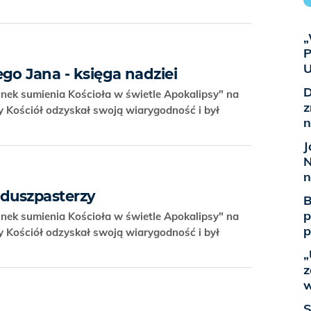
„
P
U
go Jana - księga nadziei
D
nek sumienia Kościoła w świetle Apokalipsy" na
z
y Kościół odzyskał swoją wiarygodność i był
n
J
N
n
i duszpasterzy
B
p
nek sumienia Kościoła w świetle Apokalipsy" na
p
y Kościół odzyskał swoją wiarygodność i był
„
z
w
S