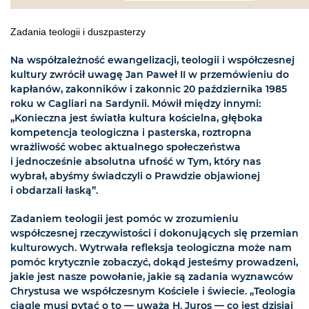
Zadania teologii i duszpasterzy
Na współzależność ewangelizacji, teologii i współczesnej
kultury zwrócił uwagę Jan Paweł II w przemówieniu do
kapłanów, zakonników i zakonnic 20 października 1985
roku w Cagliari na Sardynii. Mówił między innymi:
„Konieczna jest światła kultura kościelna, głęboka
kompetencja teologiczna i pasterska, roztropna
wrażliwość wobec aktualnego społeczeństwa
i jednocześnie absolutna ufność w Tym, który nas
wybrał, abyśmy świadczyli o Prawdzie objawionej
i obdarzali łaską”.
Zadaniem teologii jest pomóc w zrozumieniu
współczesnej rzeczywistości i dokonujących się przemian
kulturowych. Wytrwała refleksja teologiczna może nam
pomóc krytycznie zobaczyć, dokąd jesteśmy prowadzeni,
jakie jest nasze powołanie, jakie są zadania wyznawców
Chrystusa we współczesnym Kościele i świecie. „Teologia
ciągle musi pytać o to — uważa H. Juros — co jest dzisiaj