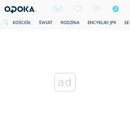
KOŚCIÓŁ
ŚWIAT
RODZINA
ENCYKLIKI JPII
SE
ad