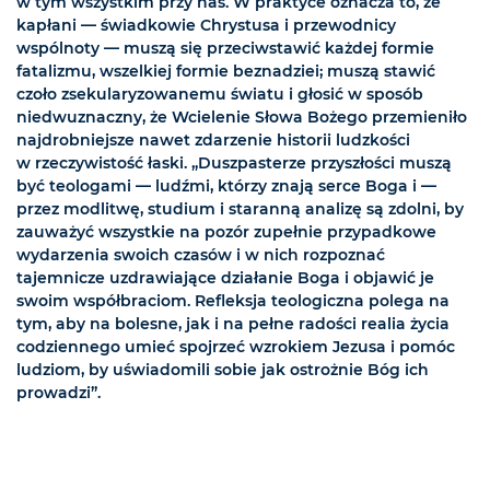
w tym wszystkim przy nas. W praktyce oznacza to, że
kapłani — świadkowie Chrystusa i przewodnicy
wspólnoty — muszą się przeciwstawić każdej formie
fatalizmu, wszelkiej formie beznadziei; muszą stawić
czoło zsekularyzowanemu światu i głosić w sposób
niedwuznaczny, że Wcielenie Słowa Bożego przemieniło
najdrobniejsze nawet zdarzenie historii ludzkości
w rzeczywistość łaski. „Duszpasterze przyszłości muszą
być teologami — ludźmi, którzy znają serce Boga i —
przez modlitwę, studium i staranną analizę są zdolni, by
zauważyć wszystkie na pozór zupełnie przypadkowe
wydarzenia swoich czasów i w nich rozpoznać
tajemnicze uzdrawiające działanie Boga i objawić je
swoim współbraciom. Refleksja teologiczna polega na
tym, aby na bolesne, jak i na pełne radości realia życia
codziennego umieć spojrzeć wzrokiem Jezusa i pomóc
ludziom, by uświadomili sobie jak ostrożnie Bóg ich
prowadzi”.