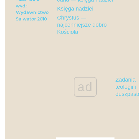
wyd.:
Księga nadziei
Wydawnictwo
Chrystus —
Salwator 2010
najcenniejsze dobro
Kościoła
Zadania
ad
teologii i
duszpast