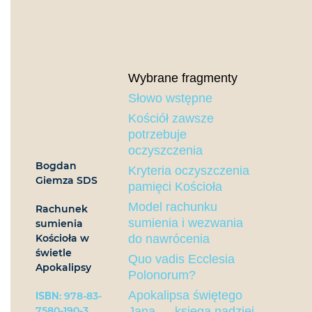
Wybrane fragmenty
Słowo wstępne
Kościół zawsze
potrzebuje
oczyszczenia
Bogdan
Kryteria oczyszczenia
Giemza SDS
pamięci Kościoła
Model rachunku
Rachunek
sumienia i wezwania
sumienia
do nawrócenia
Kościoła w
świetle
Quo vadis Ecclesia
Apokalipsy
Polonorum?
Apokalipsa świętego
ISBN
: 978-83-
Jana — księga nadziei
7580-190-3