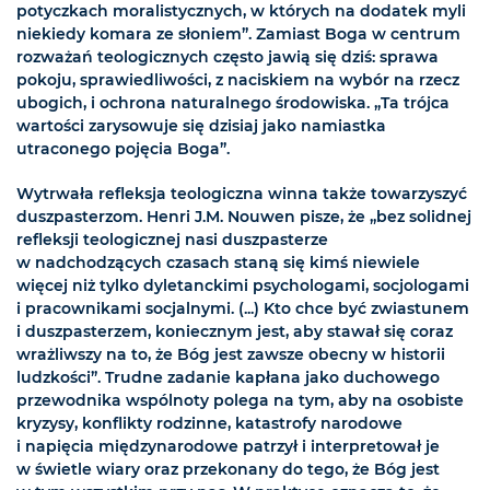
potyczkach moralistycznych, w których na dodatek myli
niekiedy komara ze słoniem”. Zamiast Boga w centrum
rozważań teologicznych często jawią się dziś: sprawa
pokoju, sprawiedliwości, z naciskiem na wybór na rzecz
ubogich, i ochrona naturalnego środowiska. „Ta trójca
wartości zarysowuje się dzisiaj jako namiastka
utraconego pojęcia Boga”.
Wytrwała refleksja teologiczna winna także towarzyszyć
duszpasterzom. Henri J.M. Nouwen pisze, że „bez solidnej
refleksji teologicznej nasi duszpasterze
w nadchodzących czasach staną się kimś niewiele
więcej niż tylko dyletanckimi psychologami, socjologami
i pracownikami socjalnymi. (...) Kto chce być zwiastunem
i duszpasterzem, koniecznym jest, aby stawał się coraz
wrażliwszy na to, że Bóg jest zawsze obecny w historii
ludzkości”. Trudne zadanie kapłana jako duchowego
przewodnika wspólnoty polega na tym, aby na osobiste
kryzysy, konflikty rodzinne, katastrofy narodowe
i napięcia międzynarodowe patrzył i interpretował je
w świetle wiary oraz przekonany do tego, że Bóg jest