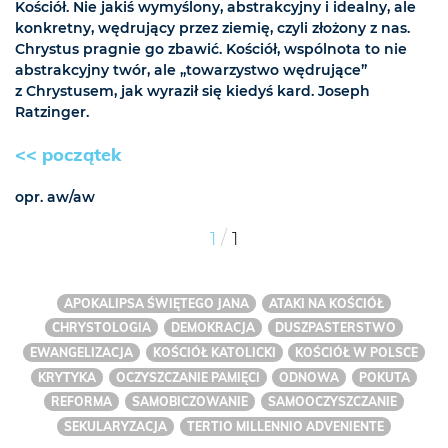
Kościół. Nie jakiś wymyślony, abstrakcyjny i idealny, ale
konkretny, wędrujący przez ziemię, czyli złożony z nas.
Chrystus pragnie go zbawić. Kościół, wspólnota to nie
abstrakcyjny twór, ale „towarzystwo wędrujące”
z Chrystusem, jak wyraził się kiedyś kard. Joseph
Ratzinger.
<< początek
opr. aw/aw
/
1
1
APOKALIPSA ŚWIĘTEGO JANA
ATAKI NA KOŚCIÓŁ
CHRYSTOLOGIA
DEMOKRACJA
DUSZPASTERSTWO
EWANGELIZACJA
KOŚCIÓŁ KATOLICKI
KOŚCIÓŁ W POLSCE
KRYTYKA
OCZYSZCZANIE PAMIĘCI
ODNOWA
POKUTA
REFORMA
SAMOBICZOWANIE
SAMOOCZYSZCZANIE
SEKULARYZACJA
TERTIO MILLENNIO ADVENIENTE