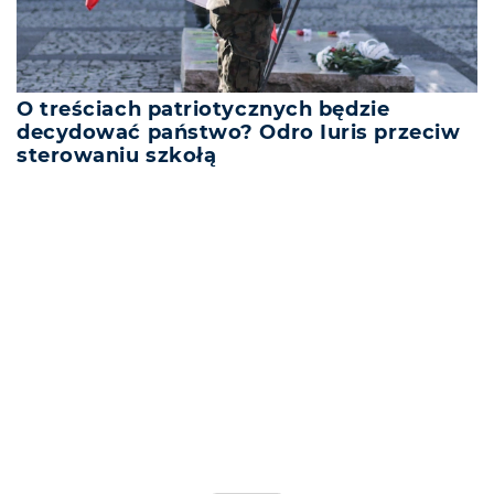
O treściach patriotycznych będzie
decydować państwo? Odro Iuris przeciw
sterowaniu szkołą
REKLAMA