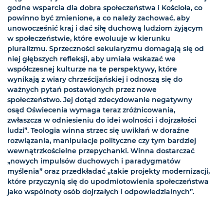
godne wsparcia dla dobra społeczeństwa i Kościoła, co
powinno być zmienione, a co należy zachować, aby
unowocześnić kraj i dać siłę duchową ludziom żyjącym
w społeczeństwie, które ewoluuje w kierunku
pluralizmu. Sprzeczności sekularyzmu domagają się od
niej głębszych refleksji, aby umiała wskazać we
współczesnej kulturze na te perspektywy, które
wynikają z wiary chrześcijańskiej i odnoszą się do
ważnych pytań postawionych przez nowe
społeczeństwo. Jej dotąd zdecydowanie negatywny
osąd Oświecenia wymaga teraz zróżnicowania,
zwłaszcza w odniesieniu do idei wolności i dojrzałości
ludzi”. Teologia winna strzec się uwikłań w doraźne
rozwiązania, manipulacje polityczne czy tym bardziej
wewnątrzkościelne przepychanki. Winna dostarczać
„nowych impulsów duchowych i paradygmatów
myślenia” oraz przedkładać „takie projekty modernizacji,
które przyczynią się do upodmiotowienia społeczeństwa
jako wspólnoty osób dojrzałych i odpowiedzialnych”.