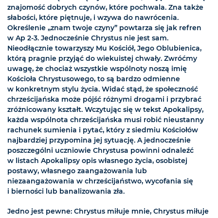
znajomość dobrych czynów, które pochwala. Zna także
słabości, które piętnuje, i wzywa do nawrócenia.
Określenie „znam twoje czyny” powtarza się jak refren
w Ap 2-3. Jednocześnie Chrystus nie jest sam.
Nieodłącznie towarzyszy Mu Kościół, Jego Oblubienica,
którą pragnie przyjąć do wiekuistej chwały. Zwróćmy
uwagę, że chociaż wszystkie wspólnoty noszą imię
Kościoła Chrystusowego, to są bardzo odmienne
w konkretnym stylu życia. Widać stąd, że społeczność
chrześcijańska może pójść różnymi drogami i przybrać
zróżnicowany kształt. Wczytując się w tekst Apokalipsy,
każda wspólnota chrześcijańska musi robić nieustanny
rachunek sumienia i pytać, który z siedmiu Kościołów
najbardziej przypomina jej sytuację. A jednocześnie
poszczególni uczniowie Chrystusa powinni odnaleźć
w listach Apokalipsy opis własnego życia, osobistej
postawy, własnego zaangażowania lub
niezaangażowania w chrześcijaństwo, wycofania się
i bierności lub banalizowania zła.
Jedno jest pewne: Chrystus miłuje mnie, Chrystus miłuje