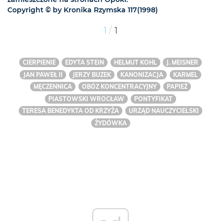
Copyright © by Kronika Rzymska 117(1998)
/
1
1
CIERPIENIE
EDYTA STEIN
HELMUT KOHL
J. MEISNER
JAN PAWEŁ II
JERZY BUZEK
KANONIZACJA
KARMEL
MĘCZENNICA
OBÓZ KONCENTRACYJNY
PAPIEŻ
PIASTOWSKI WROCŁAW
PONTYFIKAT
TERESA BENEDYKTA OD KRZYŻA
URZĄD NAUCZYCIELSKI
ŻYDÓWKA