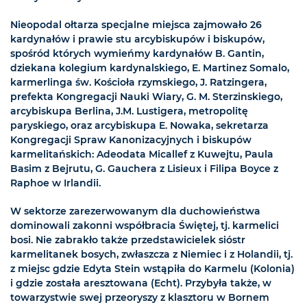
Nieopodal ołtarza specjalne miejsca zajmowało 26
kardynałów i prawie stu arcybiskupów i biskupów,
spośród których wymieńmy kardynałów B. Gantin,
dziekana kolegium kardynalskiego, E. Martinez Somalo,
karmerlinga św. Kościoła rzymskiego, J. Ratzingera,
prefekta Kongregacji Nauki Wiary, G. M. Sterzinskiego,
arcybiskupa Berlina, J.M. Lustigera, metropolitę
paryskiego, oraz arcybiskupa E. Nowaka, sekretarza
Kongregacji Spraw Kanonizacyjnych i biskupów
karmelitańskich: Adeodata Micallef z Kuwejtu, Paula
Basim z Bejrutu, G. Gauchera z Lisieux i Filipa Boyce z
Raphoe w Irlandii.
W sektorze zarezerwowanym dla duchowieństwa
dominowali zakonni współbracia Świętej, tj. karmelici
bosi. Nie zabrakło także przedstawicielek sióstr
karmelitanek bosych, zwłaszcza z Niemiec i z Holandii, tj.
z miejsc gdzie Edyta Stein wstąpiła do Karmelu (Kolonia)
i gdzie została aresztowana (Echt). Przybyła także, w
towarzystwie swej przeoryszy z klasztoru w Bornem