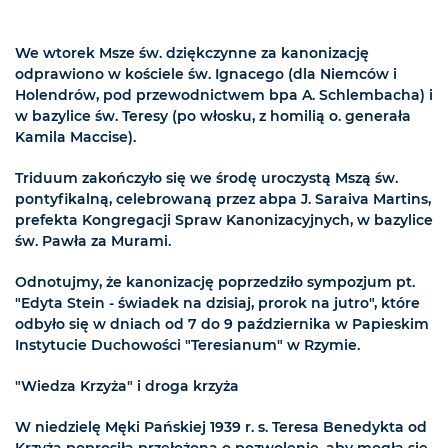
We wtorek Msze św. dziękczynne za kanonizację
odprawiono w kościele św. Ignacego (dla Niemców i
Holendrów, pod przewodnictwem bpa A. Schlembacha) i
w bazylice św. Teresy (po włosku, z homilią o. generała
Kamila Maccise).
Triduum zakończyło się we środę uroczystą Mszą św.
pontyfikalną, celebrowaną przez abpa J. Saraiva Martins,
prefekta Kongregacji Spraw Kanonizacyjnych, w bazylice
św. Pawła za Murami.
Odnotujmy, że kanonizację poprzedziło sympozjum pt.
"Edyta Stein - świadek na dzisiaj, prorok na jutro", które
odbyło się w dniach od 7 do 9 października w Papieskim
Instytucie Duchowości "Teresianum" w Rzymie.
"Wiedza Krzyża" i droga krzyża
W niedzielę Męki Pańskiej 1939 r. s. Teresa Benedykta od