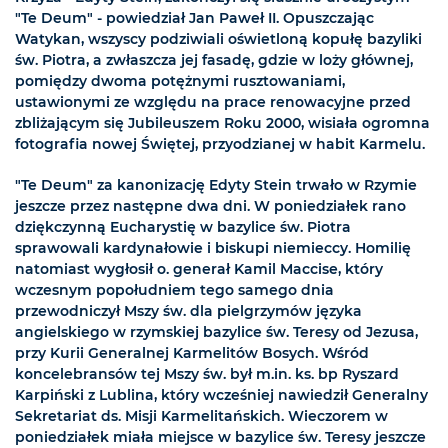
"Te Deum" - powiedział Jan Paweł II. Opuszczając
Watykan, wszyscy podziwiali oświetloną kopułę bazyliki
św. Piotra, a zwłaszcza jej fasadę, gdzie w loży głównej,
pomiędzy dwoma potężnymi rusztowaniami,
ustawionymi ze względu na prace renowacyjne przed
zbliżającym się Jubileuszem Roku 2000, wisiała ogromna
fotografia nowej Świętej, przyodzianej w habit Karmelu.
"Te Deum" za kanonizację Edyty Stein trwało w Rzymie
jeszcze przez następne dwa dni. W poniedziałek rano
dziękczynną Eucharystię w bazylice św. Piotra
sprawowali kardynałowie i biskupi niemieccy. Homilię
natomiast wygłosił o. generał Kamil Maccise, który
wczesnym popołudniem tego samego dnia
przewodniczył Mszy św. dla pielgrzymów języka
angielskiego w rzymskiej bazylice św. Teresy od Jezusa,
przy Kurii Generalnej Karmelitów Bosych. Wśród
koncelebransów tej Mszy św. był m.in. ks. bp Ryszard
Karpiński z Lublina, który wcześniej nawiedził Generalny
Sekretariat ds. Misji Karmelitańskich. Wieczorem w
poniedziałek miała miejsce w bazylice św. Teresy jeszcze