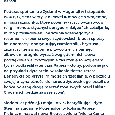
narodu
Podczas spotkania z Żydami w Moguncji w listopadzie
1980 r., Ojciec Święty Jan Paweł II, mówiąc o wzajemnej
miłości i szacunku, które powinny łączyć wyznawców
religii monoteistycznych, przypomniał, że "chrześcijanie,
mimo prześladowań i narażenia własnego życia,
rozumieli cierpienia swych żydowskich braci, i spieszyli
im z pomocą". Kontynuując, Namiestnik Chrystusa
zaznaczył, że świadomie przywołuje ich pamięć,
albowiem pragnie wyrazić względem nich słowa
podziękowania. "Szczególnie zaś czynię to względem
tych - podkreślił wtenczas Papież - którzy, podobnie jak
na przykład Edyta Stein, w zakonie siostra Teresa
Benedykta od Krzyża, mimo że chrześcijanie, w poczuciu
swojej przynależności do narodu żydowskiego, poszli do
końca bolesną drogą męczeństwa swych braci i sióstr.
Chwała ich będzie zawsze żywa".
Siedem lat później, 1 maja 1987 r., beatyfikując Edytę
Stein na stadionie Mogensdorf w Kolonii, Papież-
Pielgrzym nazwał nową Błogosławioną "wielką Córką