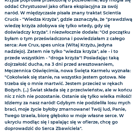
Krzyża poprosiła przełożoną o pozwolenie, aby mogła się
oddać Chrystusowi jako ofiara ekspiacyjna za swój
naród. W międzyczasie pisała znany traktat Scientia
Crucis - "Wiedza Krzyża", gdzie zaznaczyła, że "prawdziwą
wiedzę krzyża zdobywa się tylko wtedy, gdy się
doświadczy krzyża". I niezwłocznie dodała: "Od początku
byłam o tym przeświadczona i powiedziałam z całego
serca: Ave Crux, spes unica (Witaj Krzyżu, jedyna
nadziejo). Zatem nie tylko "wiedza krzyża", ale - i to
przede wszystkim - "droga krzyża"! Posiadając taką
dojrzałość ducha, na 3 dni przed aresztowaniem,
Męczennica Oświęcimia, nowa Święta Karmelu wyznała:
"Cokolwiek się stanie, na wszystko jestem gotowa. Nie
trzeba się o mnie martwić. Jestem przecież w rękach
Bożych. (...) Świat składa się z przeciwieństw, ale w końcu
nic z nich nie pozostanie. Ostanie się tylko wielka miłość!
Idziemy za nasz naród! Gdybym nie podzieliła losu mych
braci, moje życie byłoby zmarnowane! Twój lud, Panie,
Twego Izraela, biorę głęboko w moje własne serce. W
ukryciu modląc się i spalając się w ofierze, chcę go
doprowadzić do Serca Zbawiciela".