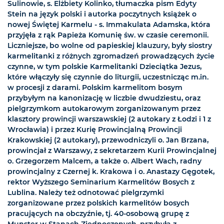
Sulinowie, s. Elżbiety Kolinko, tłumaczka pism Edyty
Stein na język polski i autorka poczytnych książek o
nowej Świętej Karmelu - s. Immakulata Adamska, która
przyjęła z rąk Papieża Komunię św. w czasie ceremonii.
Liczniejsze, bo wolne od papieskiej klauzury, były siostry
karmelitanki z różnych zgromadzeń prowadzących życie
czynne, w tym polskie Karmelitanki Dzieciątka Jezus,
które włączyły się czynnie do liturgii, uczestnicząc m.in.
w procesji z darami. Polskim karmelitom bosym
przybyłym na kanonizację w liczbie dwudziestu, oraz
pielgrzymkom autokarowym zorganizowanym przez
klasztory prowincji warszawskiej (2 autokary z Łodzi i 1 z
Wrocławia) i przez Kurię Prowincjalną Prowincji
Krakowskiej (2 autokary), przewodniczyli o. Jan Brzana,
prowincjał z Warszawy, z sekretarzem Kurii Prowincjalnej
o. Grzegorzem Malcem, a także o. Albert Wach, radny
prowincjalny z Czernej k. Krakowa i o. Anastazy Gęgotek,
rektor Wyższego Seminarium Karmelitów Bosych z
Lublina. Należy też odnotować pielgrzymki
zorganizowane przez polskich karmelitów bosych
pracujących na obczyźnie, tj. 40-osobową grupę z