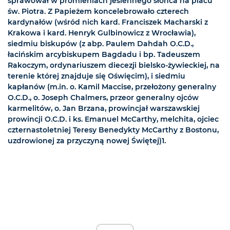
sprawował w promieniach jesiennego słońca na placu
św. Piotra. Z Papieżem koncelebrowało czterech
kardynałów (wśród nich kard. Franciszek Macharski z
Krakowa i kard. Henryk Gulbinowicz z Wrocławia),
siedmiu biskupów (z abp. Paulem Dahdah O.C.D.,
łacińskim arcybiskupem Bagdadu i bp. Tadeuszem
Rakoczym, ordynariuszem diecezji bielsko-żywieckiej, na
terenie której znajduje się Oświęcim), i siedmiu
kapłanów (m.in. o. Kamil Maccise, przełożony generalny
O.C.D., o. Joseph Chalmers, przeor generalny ojców
karmelitów, o. Jan Brzana, prowincjał warszawskiej
prowincji O.C.D. i ks. Emanuel McCarthy, melchita, ojciec
czternastoletniej Teresy Benedykty McCarthy z Bostonu,
uzdrowionej za przyczyną nowej Świętej)1.