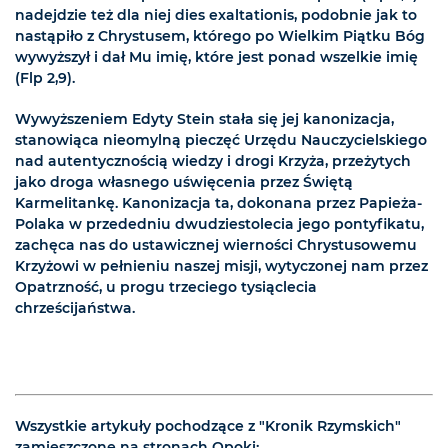
nadejdzie też dla niej dies exaltationis, podobnie jak to
nastąpiło z Chrystusem, którego po Wielkim Piątku Bóg
wywyższył i dał Mu imię, które jest ponad wszelkie imię
(Flp 2,9).
Wywyższeniem Edyty Stein stała się jej kanonizacja,
stanowiąca nieomylną pieczęć Urzędu Nauczycielskiego
nad autentycznością wiedzy i drogi Krzyża, przeżytych
jako droga własnego uświęcenia przez Świętą
Karmelitankę. Kanonizacja ta, dokonana przez Papieża-
Polaka w przededniu dwudziestolecia jego pontyfikatu,
zachęca nas do ustawicznej wierności Chrystusowemu
Krzyżowi w pełnieniu naszej misji, wytyczonej nam przez
Opatrzność, u progu trzeciego tysiąclecia
chrześcijaństwa.
Wszystkie artykuły pochodzące z "Kronik Rzymskich"
zamieszczone na stronach Opoki: