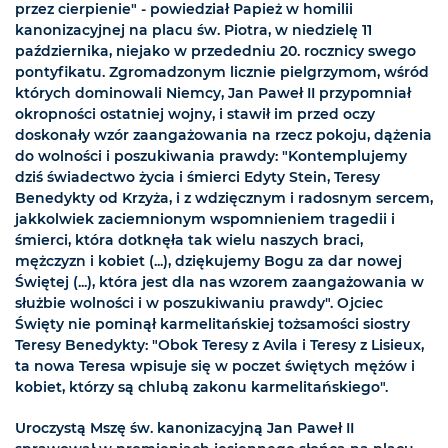
przez cierpienie" - powiedział Papież w homilii
kanonizacyjnej na placu św. Piotra, w niedzielę 11
października, niejako w przededniu 20. rocznicy swego
pontyfikatu. Zgromadzonym licznie pielgrzymom, wśród
których dominowali Niemcy, Jan Paweł II przypomniał
okropności ostatniej wojny, i stawił im przed oczy
doskonały wzór zaangażowania na rzecz pokoju, dążenia
do wolności i poszukiwania prawdy: "Kontemplujemy
dziś świadectwo życia i śmierci Edyty Stein, Teresy
Benedykty od Krzyża, i z wdzięcznym i radosnym sercem,
jakkolwiek zaciemnionym wspomnieniem tragedii i
śmierci, która dotknęła tak wielu naszych braci,
mężczyzn i kobiet (...), dziękujemy Bogu za dar nowej
Świętej (...), która jest dla nas wzorem zaangażowania w
służbie wolności i w poszukiwaniu prawdy". Ojciec
Święty nie pominął karmelitańskiej tożsamości siostry
Teresy Benedykty: "Obok Teresy z Avila i Teresy z Lisieux,
ta nowa Teresa wpisuje się w poczet świętych mężów i
kobiet, którzy są chlubą zakonu karmelitańskiego".
Uroczystą Mszę św. kanonizacyjną Jan Paweł II