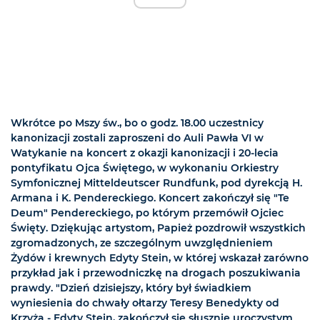
Wkrótce po Mszy św., bo o godz. 18.00 uczestnicy
kanonizacji zostali zaproszeni do Auli Pawła VI w
Watykanie na koncert z okazji kanonizacji i 20-lecia
pontyfikatu Ojca Świętego, w wykonaniu Orkiestry
Symfonicznej Mitteldeutscer Rundfunk, pod dyrekcją H.
Armana i K. Pendereckiego. Koncert zakończył się "Te
Deum" Pendereckiego, po którym przemówił Ojciec
Święty. Dziękując artystom, Papież pozdrowił wszystkich
zgromadzonych, ze szczególnym uwzględnieniem
Żydów i krewnych Edyty Stein, w której wskazał zarówno
przykład jak i przewodniczkę na drogach poszukiwania
prawdy. "Dzień dzisiejszy, który był świadkiem
wyniesienia do chwały ołtarzy Teresy Benedykty od
Krzyża - Edyty Stein, zakończył się słusznie uroczystym