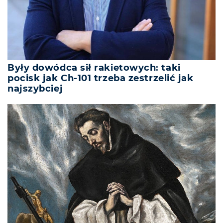
Były dowódca sił rakietowych: taki
pocisk jak Ch-101 trzeba zestrzelić jak
najszybciej