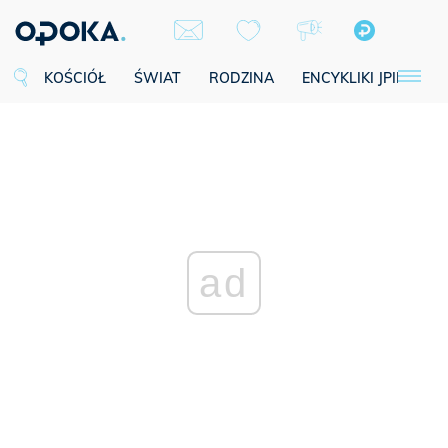
KOŚCIÓŁ
ŚWIAT
RODZINA
ENCYKLIKI JPII
SE
ad