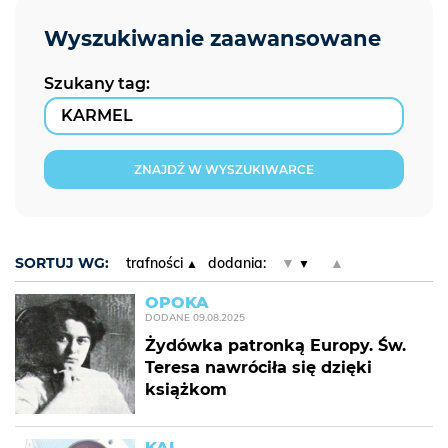
Szukany tag:
ZNAJDŹ W WYSZUKIWARCE
SORTUJ WG:
trafności
dodania:
▼
▲
OPOKA
DODANE
09.08.2025
Żydówka patronką Europy. Św.
Teresa nawróciła się dzięki
książkom
KAI