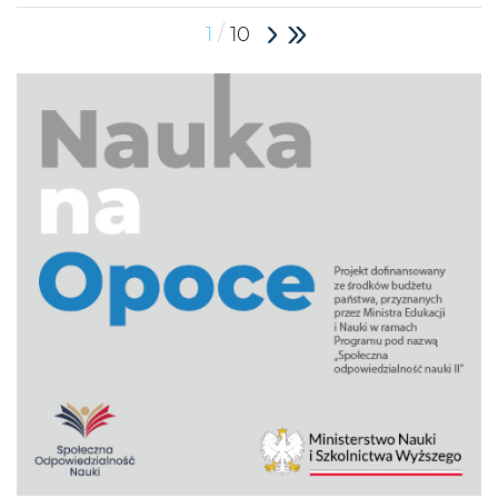
/
1
10