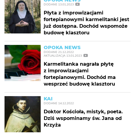
DODANE
13.01.2023
Płyta z improwizacjami
fortepianowymi karmelitanki jest
już dostępna. Dochód wspomoże
budowę klasztoru
OPOKA NEWS
DODANE
21.12.2022
AKTUALIZACJA
13.01.2023
Karmelitanka nagrała płytę
z improwizacjami
fortepianowymi. Dochód ma
wesprzeć budowę klasztoru
KAI
DODANE
14.12.2022
Doktor Kościoła, mistyk, poeta.
Dziś wspominamy św. Jana od
Krzyża