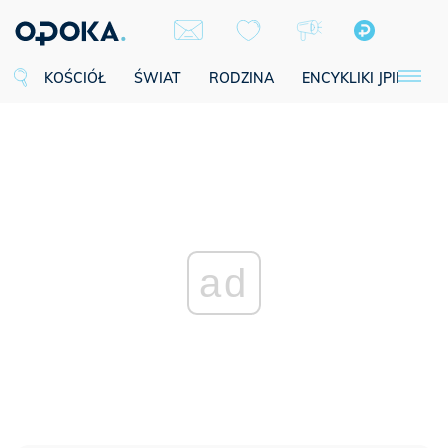
KOŚCIÓŁ
ŚWIAT
RODZINA
ENCYKLIKI JPII
SE
ad