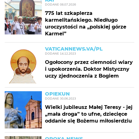
DODANE
08.07.2026
775 lat szkaplerza
karmelitańskiego. Niedługo
uroczystości na „polskiej górze
Karmel”
VATICANNEWS.VA/PL
DODANE
14.12.2023
Ogołocony przez ciemności wiary
i upokorzenia. Doktor Mistyczny
uczy zjednoczenia z Bogiem
OPIEKUN
DODANE
30.06.2023
Wielki jubileusz Małej Teresy - jej
„mała droga” to ufne, dziecięce
oddanie się Bożemu miłosierdziu
OPOKA NEWS