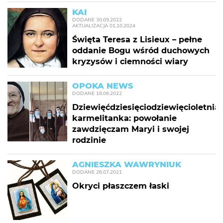
KAI
DODANE
30.09.2022
AKTUALIZACJA
01.10.2024
Święta Teresa z Lisieux – pełne
oddanie Bogu wśród duchowych
kryzysów i ciemności wiary
OPOKA NEWS
DODANE
18.06.2022
Dziewięćdziesięciodziewięcioletnia
karmelitanka: powołanie
zawdzięczam Maryi i swojej
rodzinie
AGNIESZKA WAWRYNIUK
DODANE
26.07.2021
Okryci płaszczem łaski