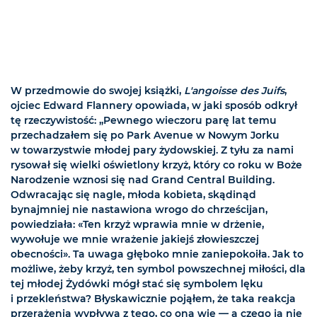
W przedmowie do swojej książki,
L'angoisse des Juifs
,
ojciec Edward Flannery opowiada, w jaki sposób odkrył
tę rzeczywistość: „Pewnego wieczoru parę lat temu
przechadzałem się po Park Avenue w Nowym Jorku
w towarzystwie młodej pary żydowskiej. Z tyłu za nami
rysował się wielki oświetlony krzyż, który co roku w Boże
Narodzenie wznosi się nad Grand Central Building.
Odwracając się nagle, młoda kobieta, skądinąd
bynajmniej nie nastawiona wrogo do chrześcijan,
powiedziała: «Ten krzyż wprawia mnie w drżenie,
wywołuje we mnie wrażenie jakiejś złowieszczej
obecności». Ta uwaga głęboko mnie zaniepokoiła. Jak to
możliwe, żeby krzyż, ten symbol powszechnej miłości, dla
tej młodej Żydówki mógł stać się symbolem lęku
i przekleństwa? Błyskawicznie pojąłem, że taka reakcja
przerażenia wypływa z tego, co ona wie — a czego ja nie