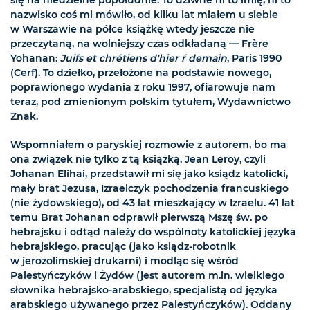
się na niedzielne popołudnie. To dziwne ni to imię, ni to
nazwisko coś mi mówiło, od kilku lat miałem u siebie
w Warszawie na półce książkę wtedy jeszcze nie
przeczytaną, na wolniejszy czas odkładaną — Frère
Yohanan:
Juifs et chrétiens d'hier ŕ demain
, Paris 1990
(Cerf). To dziełko, przełożone na podstawie nowego,
poprawionego wydania z roku 1997, ofiarowuje nam
teraz, pod zmienionym polskim tytułem, Wydawnictwo
Znak.
Wspomniałem o paryskiej rozmowie z autorem, bo ma
ona związek nie tylko z tą książką. Jean Leroy, czyli
Johanan Elihai, przedstawił mi się jako ksiądz katolicki,
mały brat Jezusa, Izraelczyk pochodzenia francuskiego
(nie żydowskiego), od 43 lat mieszkający w Izraelu. 41 lat
temu Brat Johanan odprawił pierwszą Mszę św. po
hebrajsku i odtąd należy do wspólnoty katolickiej języka
hebrajskiego, pracując (jako ksiądz-robotnik
w jerozolimskiej drukarni) i modląc się wśród
Palestyńczyków i Żydów (jest autorem m.in. wielkiego
słownika hebrajsko-arabskiego, specjalistą od języka
arabskiego używanego przez Palestyńczyków). Oddany