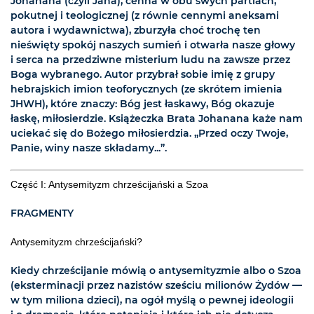
Johanana (czyli Jana), cenna w obu swych partiach,
pokutnej i teologicznej (z równie cennymi aneksami
autora i wydawnictwa), zburzyła choć trochę ten
nieświęty spokój naszych sumień i otwarła nasze głowy
i serca na przedziwne misterium ludu na zawsze przez
Boga wybranego. Autor przybrał sobie imię z grupy
hebrajskich imion teoforycznych (ze skrótem imienia
JHWH), które znaczy: Bóg jest łaskawy, Bóg okazuje
łaskę, miłosierdzie. Książeczka Brata Johanana każe nam
uciekać się do Bożego miłosierdzia. „Przed oczy Twoje,
Panie, winy nasze składamy...”.
Część I: Antysemityzm chrześcijański a Szoa
FRAGMENTY
Antysemityzm chrześcijański?
Kiedy chrześcijanie mówią o antysemityzmie albo o Szoa
(eksterminacji przez nazistów sześciu milionów Żydów —
w tym miliona dzieci), na ogół myślą o pewnej ideologii