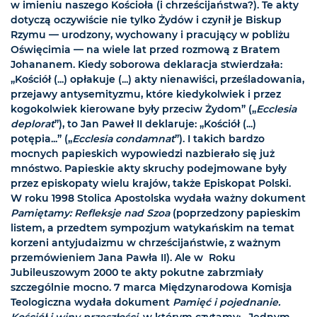
w imieniu naszego Kościoła (i chrześcijaństwa?). Te akty
dotyczą oczywiście nie tylko Żydów i czynił je Biskup
Rzymu — urodzony, wychowany i pracujący w pobliżu
Oświęcimia — na wiele lat przed rozmową z Bratem
Johananem. Kiedy soborowa deklaracja stwierdzała:
„Kościół (...) opłakuje (...) akty nienawiści, prześladowania,
przejawy antysemityzmu, które kiedykolwiek i przez
kogokolwiek kierowane były przeciw Żydom” („
Ecclesia
deplorat
”), to Jan Paweł II deklaruje: „Kościół (...)
potępia...” („
Ecclesia condamnat
”). I takich bardzo
mocnych papieskich wypowiedzi nazbierało się już
mnóstwo. Papieskie akty skruchy podejmowane były
przez episkopaty wielu krajów, także Episkopat Polski.
W roku 1998 Stolica Apostolska wydała ważny dokument
Pamiętamy: Refleksje nad Szoa
(poprzedzony papieskim
listem, a przedtem sympozjum watykańskim na temat
korzeni antyjudaizmu w chrześcijaństwie, z ważnym
przemówieniem Jana Pawła II). Ale w Roku
Jubileuszowym 2000 te akty pokutne zabrzmiały
szczególnie mocno. 7 marca Międzynarodowa Komisja
Teologiczna wydała dokument
Pamięć i pojednanie.