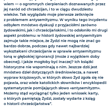
wiem — o ogromnych cierpieniach doznawanych przez
jej naród od chrześcijan, i to w ciągu dwudziestu
wieków. Tak wyglądało moje pierwsze zetknięcie
z problemem antysemityzmu. W wyniku tego incydentu
odbyłem mnóstwo dyskusji z przyjaciółmi zarówno
żydowskimi, jak i chrześcijańskimi, i to odsłoniło mi drugi
aspekt problemu: w historii żydowskiej antysemityzm
zajmuje takie miejsce, że Żydzi nie mogą nie znać go
bardzo dobrze, podczas gdy nawet najbardziej
wykształceni chrześcijanie w sprawie antysemityzmu
toną w głębokiej ignorancji (może z wyjątkiem doby
obecnej). I jakże mogłoby być inaczej? Ich książki
historyczne nie wspominają o nim. Jeszcze dziś jest
mnóstwo dzieł dotyczących średniowiecza, a nawet
wypraw krzyżowych, w których słowo Żyd zgoła się nie
pojawia, oraz wiele katolickich słowników i encyklopedii
systematycznie pomijających słowo «antysemityzm».
Możemy stąd wyciągnąć tylko jeden wniosek: karty,
o których pamiętają Żydzi, zostały wydarte z ksiąg
o historii chrześcijaństwa”.