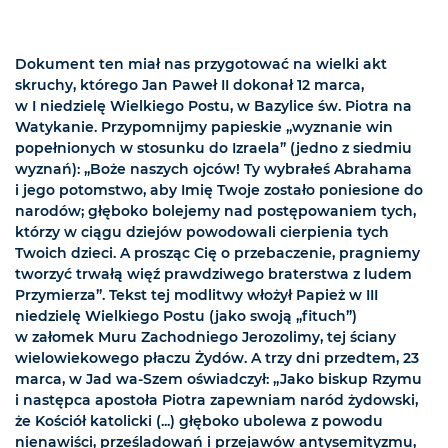
Dokument ten miał nas przygotować na wielki akt
skruchy, którego Jan Paweł II dokonał 12 marca,
w I niedzielę Wielkiego Postu, w Bazylice św. Piotra na
Watykanie. Przypomnijmy papieskie „wyznanie win
popełnionych w stosunku do Izraela” (jedno z siedmiu
wyznań): „Boże naszych ojców! Ty wybrałeś Abrahama
i jego potomstwo, aby Imię Twoje zostało poniesione do
narodów; głęboko bolejemy nad postępowaniem tych,
którzy w ciągu dziejów powodowali cierpienia tych
Twoich dzieci. A prosząc Cię o przebaczenie, pragniemy
tworzyć trwałą więź prawdziwego braterstwa z ludem
Przymierza”. Tekst tej modlitwy włożył Papież w III
niedzielę Wielkiego Postu (jako swoją „fituch”)
w załomek Muru Zachodniego Jerozolimy, tej ściany
wielowiekowego płaczu Żydów. A trzy dni przedtem, 23
marca, w Jad wa-Szem oświadczył: „Jako biskup Rzymu
i następca apostoła Piotra zapewniam naród żydowski,
że Kościół katolicki (...) głęboko ubolewa z powodu
nienawiści, prześladowań i przejawów antysemityzmu,