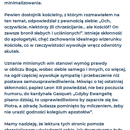
minimalizowania.
Pewien dostojnik kościelny, z którym rozmawiałem na
ten temat, odpowiedział z pewnością siebie: „Och,
oczywiście, niektórzy źli chrześcijanie... ale Kościół? On
zawsze bronił słabych i uciśnionych!”. Istnieje skłonność
do apologetyki, chęć zachowania idealnego wizerunku
Kościoła, co w rzeczywistości wywołuje wręcz odwrotny
skutek.
Uznanie minionych win stanowi wymóg prawdy
w obliczu Boga, wobec siebie samego i innych, co więcej,
na ogół częściej wywołuje sympatię i przebaczenie niż
postawa samousprawiedliwienia. Mówiąc o tej ostatniej
skłonności, papież Leon XIII powiedział, nie bez poczucia
humoru, do kardynała Gasquet: „Gdyby Ewangelię
pisano dzisiaj, to usprawiedliwiono by zaparcie się św.
Piotra, a zdradę Judasza pominięto by milczeniem, żeby
nie urazić godności kolegium apostołów”.
Mamy nadzieję, że lektura tych stronic pomoże