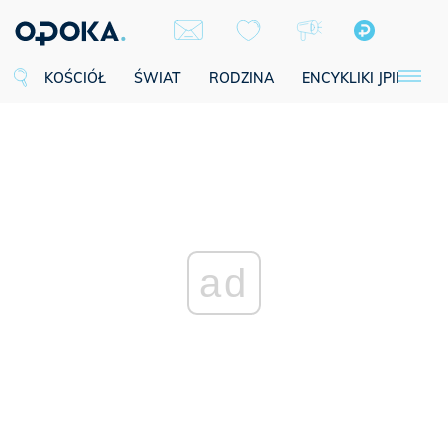
KOŚCIÓŁ
ŚWIAT
RODZINA
ENCYKLIKI JPII
SE
ad