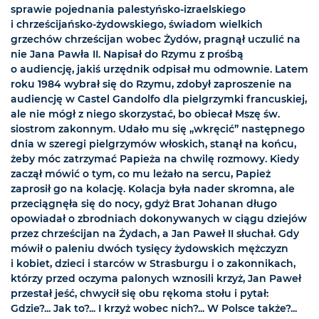
sprawie pojednania palestyńsko-izraelskiego
i chrześcijańsko-żydowskiego, świadom wielkich
grzechów chrześcijan wobec Żydów, pragnął uczulić na
nie Jana Pawła II. Napisał do Rzymu z prośbą
o audiencję, jakiś urzędnik odpisał mu odmownie. Latem
roku 1984 wybrał się do Rzymu, zdobył zaproszenie na
audiencję w Castel Gandolfo dla pielgrzymki francuskiej,
ale nie mógł z niego skorzystać, bo obiecał Mszę św.
siostrom zakonnym. Udało mu się „wkręcić” następnego
dnia w szeregi pielgrzymów włoskich, stanął na końcu,
żeby móc zatrzymać Papieża na chwilę rozmowy. Kiedy
zaczął mówić o tym, co mu leżało na sercu, Papież
zaprosił go na kolację. Kolacja była nader skromna, ale
przeciągnęła się do nocy, gdyż Brat Johanan długo
opowiadał o zbrodniach dokonywanych w ciągu dziejów
przez chrześcijan na Żydach, a Jan Paweł II słuchał. Gdy
mówił o paleniu dwóch tysięcy żydowskich mężczyzn
i kobiet, dzieci i starców w Strasburgu i o zakonnikach,
którzy przed oczyma palonych wznosili krzyż, Jan Paweł
przestał jeść, chwycił się obu rękoma stołu i pytał:
Gdzie?... Jak to?... I krzyż wobec nich?... W Polsce także?...