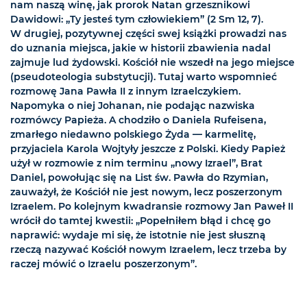
nam naszą winę, jak prorok Natan grzesznikowi
Dawidowi: „Ty jesteś tym człowiekiem” (2 Sm 12, 7).
W drugiej, pozytywnej części swej książki prowadzi nas
do uznania miejsca, jakie w historii zbawienia nadal
zajmuje lud żydowski. Kościół nie wszedł na jego miejsce
(pseudoteologia substytucji). Tutaj warto wspomnieć
rozmowę Jana Pawła II z innym Izraelczykiem.
Napomyka o niej Johanan, nie podając nazwiska
rozmówcy Papieża. A chodziło o Daniela Rufeisena,
zmarłego niedawno polskiego Żyda — karmelitę,
przyjaciela Karola Wojtyły jeszcze z Polski. Kiedy Papież
użył w rozmowie z nim terminu „nowy Izrael”, Brat
Daniel, powołując się na List św. Pawła do Rzymian,
zauważył, że Kościół nie jest nowym, lecz poszerzonym
Izraelem. Po kolejnym kwadransie rozmowy Jan Paweł II
wrócił do tamtej kwestii: „Popełniłem błąd i chcę go
naprawić: wydaje mi się, że istotnie nie jest słuszną
rzeczą nazywać Kościół nowym Izraelem, lecz trzeba by
raczej mówić o Izraelu poszerzonym”.