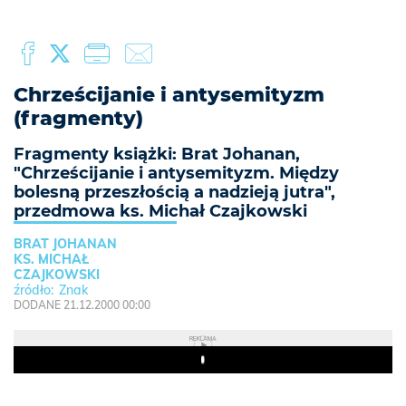
Chrześcijanie i antysemityzm
(fragmenty)
Fragmenty książki: Brat Johanan,
"Chrześcijanie i antysemityzm. Między
bolesną przeszłością a nadzieją jutra",
przedmowa ks. Michał Czajkowski
BRAT JOHANAN
KS. MICHAŁ
CZAJKOWSKI
Znak
DODANE 21.12.2000 00:00
REKLAMA
Play