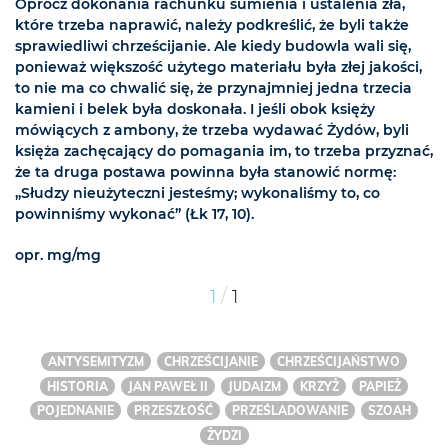
Oprócz dokonania rachunku sumienia i ustalenia zła,
które trzeba naprawić, należy podkreślić, że byli także
sprawiedliwi chrześcijanie. Ale kiedy budowla wali się,
ponieważ większość użytego materiału była złej jakości,
to nie ma co chwalić się, że przynajmniej jedna trzecia
kamieni i belek była doskonała. I jeśli obok księży
mówiących z ambony, że trzeba wydawać Żydów, byli
księża zachęcający do pomagania im, to trzeba przyznać,
że ta druga postawa powinna była stanowić normę:
„Słudzy nieużyteczni jesteśmy; wykonaliśmy to, co
powinniśmy wykonać” (Łk 17, 10).
opr. mg/mg
/
1
1
ANTYSEMITYZM
CHRZEŚCIJANIE
CHRZEŚCIJAŃSTWO
HISTORIA
JAN PAWEŁ II
JUDAIZM
KRZYŻ
PAPIEŻ
POJEDNANIE
PRZESZŁOŚĆ
PRZEŚLADOWANIE
SZOAH
ŻYDZI