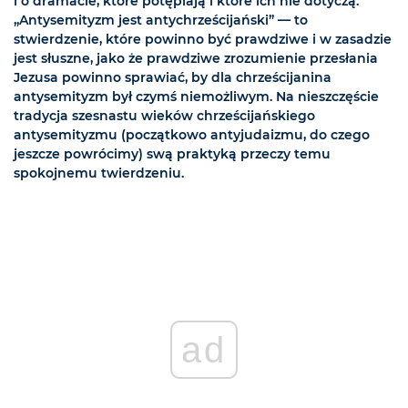
i o dramacie, które potępiają i które ich nie dotyczą.
„Antysemityzm jest antychrześcijański” — to
stwierdzenie, które powinno być prawdziwe i w zasadzie
jest słuszne, jako że prawdziwe zrozumienie przesłania
Jezusa powinno sprawiać, by dla chrześcijanina
antysemityzm był czymś niemożliwym. Na nieszczęście
tradycja szesnastu wieków chrześcijańskiego
antysemityzmu (początkowo antyjudaizmu, do czego
jeszcze powrócimy) swą praktyką przeczy temu
spokojnemu twierdzeniu.
ad