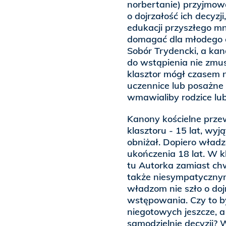
norbertanie) przyjmow
o dojrzałość ich decyzj
edukacji przyszłego mn
domagać dla młodego c
Sobór Trydencki, a ka
do wstąpienia nie zmus
klasztor mógł czasem n
uczennice lub posażne 
wmawialiby rodzice lu
Kanony kościelne prze
klasztoru - 15 lat, wyj
obniżał. Dopiero wład
ukończenia 18 lat. W k
tu Autorka zamiast ch
także niesympatycznymi
władzom nie szło o doj
wstępowania. Czy to b
niegotowych jeszcze, a
samodzielnie decyzji? 