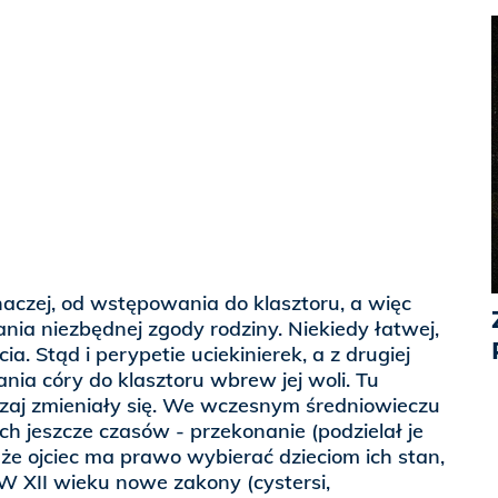
inaczej, od wstępowania do klasztoru, a więc
ia niezbędnej zgody rodziny. Niekiedy łatwej,
ia. Stąd i perypetie uciekinierek, a z drugiej
ia córy do klasztoru wbrew jej woli. Tu
czaj zmieniały się. We wczesnym średniowieczu
h jeszcze czasów - przekonanie (podzielał je
 że ojciec ma prawo wybierać dzieciom ich stan,
W XII wieku nowe zakony (cystersi,