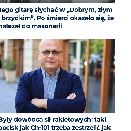
Jego gitarę słychać w „Dobrym, złym
i brzydkim”. Po śmierci okazało się, że
należał do masonerii
Były dowódca sił rakietowych: taki
pocisk jak Ch-101 trzeba zestrzelić jak