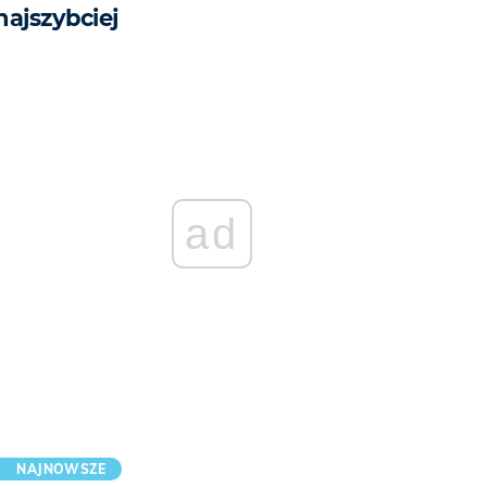
najszybciej
ad
NAJNOWSZE