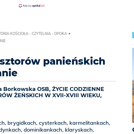
TORIA KOŚCIOŁA - CZYTELNIA - OPOKA
NIE
asztorów panieńskich
anie
ta Borkowska OSB, ŻYCIE CODZIENNE
ÓW ŻEŃSKICH W XVII-XVIII WIEKU,
h, brygidkach, cysterkach, karmelitankach,
dynkach, dominikankach, klaryskach,