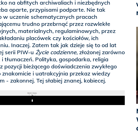
ko na obfitych archiwaliach i niezbędnych
ba oparte, przypisami podparte. Nie tak
ę to w uczenie schematycznych pracach
tającemu trudno przebrnąć przez rozwlekłe
yjnych, materialnych, regulaminowych, przez
akładaniu placówek czy kościołów, ich
u. Inaczej. Zatem tak jak dzieje się to od lat
ej serii PIW-u
Życie codzienne
, złożonej zarówno
k i tłumaczeń. Polityka, gospodarka, religia
z pozycji bieżącego doświadczenia zwykłego
 znakomicie i uatrakcyjnia przekaz wiedzy
m - zakonnej. Tej słabiej znanej, kobiecej.
REKLAMA
Play