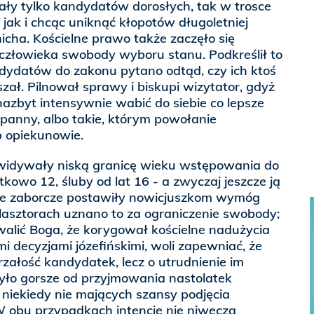
ały tylko kandydatów dorosłych, tak w trosce
i, jak i chcąc uniknąć kłopotów długoletniej
icha. Kościelne prawo także zaczęło się
złowieka swobody wyboru stanu. Podkreślił to
ndydatów do zakonu pytano odtąd, czy ich ktoś
zał. Pilnował sprawy i biskupi wizytator, gdyż
azbyt intensywnie wabić do siebie co lepsze
panny, albo takie, którym powołanie
b opiekunowie.
widywały niską granicę wieku wstępowania do
ątkowo 12, śluby od lat 16 - a zwyczaj jeszcze ją
ze zaborcze postawiły nowicjuszkom wymóg
lasztorach uznano to za ograniczenie swobody;
walić Boga, że korygował kościelne nadużycia
 decyzjami józefińskimi, woli zapewniać, że
rzałość kandydatek, lecz o utrudnienie im
yło gorsze od przyjmowania nastolatek
 niekiedy nie mających szansy podjęcia
W obu przypadkach intencje nie niweczą