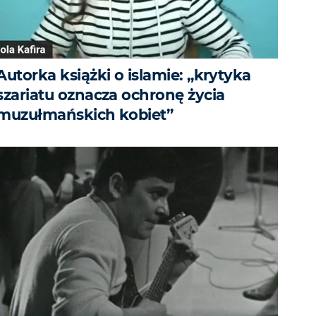
Autorka książki o islamie: „krytyka
szariatu oznacza ochronę życia
muzułmańskich kobiet”