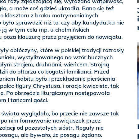
ilka razy zgłaszającą się, wyrażano wątpliwość,
gła, a może coś gdzieś ukradła. Bano się też
o klasztoru z braku matrymonialnych
o było sprawdzić niż to, czy aby kandydatka nie
 ją w tym celu (np. u chełmińskich
 poza klauzurą przez przyjęciem do nowicjatu.
y obłóczyny, które w polskiej tradycji rozrosły
moniału, wystylizowanego na wzór hucznych
białym strojem, druhnami, wieńcem. Strojną
li do ołtarza co bogatsi familianci. Przed
aniem habitu było i przekładanie pierścienia
alec figury Chrystusa, i oracje kwieciste, tak
e. Po obrzędzie liturgicznym następowała
em i tańcami gości.
 świata wyglądało, bo przecie nie zawsze tak
ę po nim formowanie nowicjuszek przez
izolacji od pozostałych sióstr. Reguły nie
osagu, ale bywało, że posagu żądano.