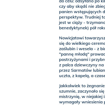
do celu: odsyłano po k
czy aby skądś nie zbie
panien wstępujących d
perspektyw. Trudniej t
jest w ciąży - trzymano
benedyktynek) pół roku
Nowicjatowi towarzyszył
się do wielkiego cere
zaślubin i wesela - z 
"pannę młodą" prowadzi
postrzyżynami i przybr
z palca dziewczyny na p
przez Sarmatów lubian
uczta, z kapelą, a czas
Jakkolwiek to żegnanie
szumnie, zaczynało si
mistrzynię, w niejakiej 
wymagały wniesienia p