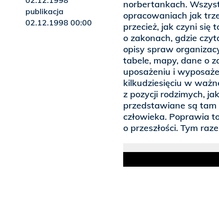
02.12.1998
norbertankach. Wszyst
publikacja
opracowaniach jak trze
02.12.1998 00:00
przecież, jak czyni si
o zakonach, gdzie czy
opisy spraw organizac
tabele, mapy, dane o z
uposażeniu i wyposażeni
kilkudziesięciu w ważn
z pozycji rodzimych, ja
przedstawiane są tam 
człowieka. Poprawia to
o przeszłości. Tym raze