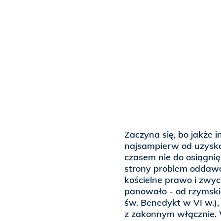
Zaczyna się, bo jakże 
najsampierw od uzyskan
czasem nie do osiągnięc
strony problem oddawan
kościelne prawo i zwy
panowało - od rzymskic
św. Benedykt w VI w.),
z zakonnym włącznie. 