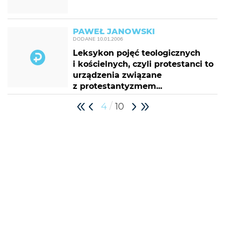
PAWEŁ JANOWSKI
DODANE
10.01.2006
Leksykon pojęć teologicznych
i kościelnych, czyli protestanci to
urządzenia związane
z protestantyzmem...
/
4
10