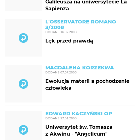
Galileusza na uniwersytecie La
Sapienza
L'OSSERVATORE ROMANO
3/2008
DODANE
16.07.2008
Lęk przed prawdą
MAGDALENA KORZEKWA
DODANE
07.07.2006
Ewolucja materii a pochodzenie
człowieka
EDWARD KACZYŃSKI OP
DODANE
27.01.2006
Uniwersytet św. Tomasza
z Akwinu - "Angelicum"