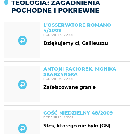
TEOLOGIA: ZAGADNIENIA
POCHODNE I POKREWNE
L'OSSERVATORE ROMANO
4/2009
DODANE
17.12.2009
Dziękujemy ci, Galileuszu
ANTONI PACIOREK, MONIKA
SKARŻYŃSKA
DODANE
07.12.2009
Zafałszowane granie
GOŚĆ NIEDZIELNY 48/2009
DODANE
30.11.2009
Stos, którego nie było [GN]