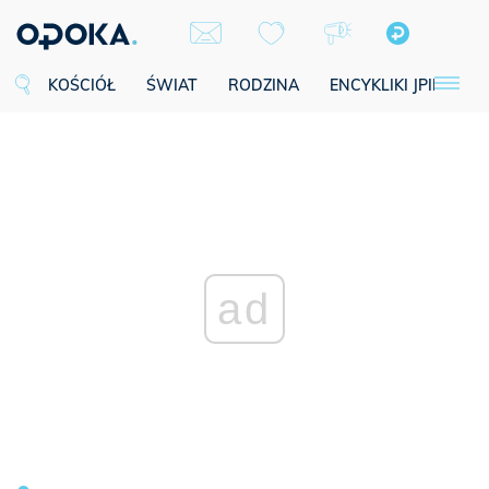
KOŚCIÓŁ
ŚWIAT
RODZINA
ENCYKLIKI JPII
SE
ad