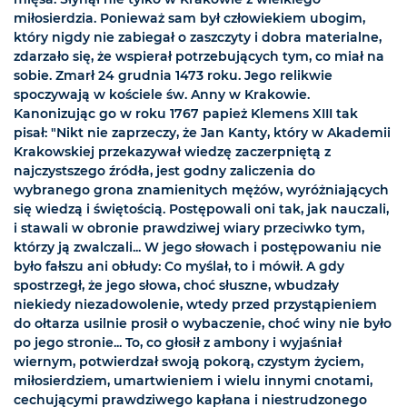
miłosierdzia. Ponieważ sam był człowiekiem ubogim,
który nigdy nie zabiegał o zaszczyty i dobra materialne,
zdarzało się, że wspierał potrzebujących tym, co miał na
sobie. Zmarł 24 grudnia 1473 roku. Jego relikwie
spoczywają w kościele św. Anny w Krakowie.
Kanonizując go w roku 1767 papież Klemens XIII tak
pisał: "Nikt nie zaprzeczy, że Jan Kanty, który w Akademii
Krakowskiej przekazywał wiedzę zaczerpniętą z
najczystszego źródła, jest godny zaliczenia do
wybranego grona znamienitych mężów, wyróżniających
się wiedzą i świętością. Postępowali oni tak, jak nauczali,
i stawali w obronie prawdziwej wiary przeciwko tym,
którzy ją zwalczali... W jego słowach i postępowaniu nie
było fałszu ani obłudy: Co myślał, to i mówił. A gdy
spostrzegł, że jego słowa, choć słuszne, wbudzały
niekiedy niezadowolenie, wtedy przed przystąpieniem
do ołtarza usilnie prosił o wybaczenie, choć winy nie było
po jego stronie... To, co głosił z ambony i wyjaśniał
wiernym, potwierdzał swoją pokorą, czystym życiem,
miłosierdziem, umartwieniem i wielu innymi cnotami,
cechującymi prawdziwego kapłana i niestrudzonego