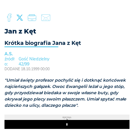
Jan z Kęt
Krótka biografia Jana z Kęt
A.S.
Gość Niedzielny
42/99
DODANE 18.10.1999 00:00
"Umiał święty profesor pochylić się i dotknąć końcówek
najcieńszych gałązek. Owoc Ewangelii leżał u jego stóp,
gdy przyodziewał biedaka w swoje własne buty, gdy
okrywał jego plecy swoim płaszczem. Umiał spytać małe
dziecko na ulicy, dlaczego płacze".
REKLAMA
Play