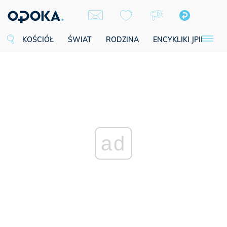
KOŚCIÓŁ
ŚWIAT
RODZINA
ENCYKLIKI JPII
SE
ad