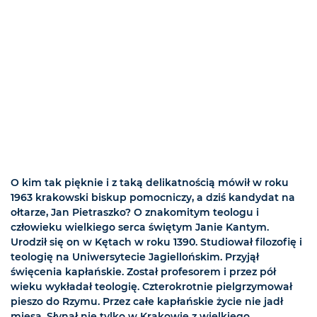
O kim tak pięknie i z taką delikatnością mówił w roku
1963 krakowski biskup pomocniczy, a dziś kandydat na
ołtarze, Jan Pietraszko? O znakomitym teologu i
człowieku wielkiego serca świętym Janie Kantym.
Urodził się on w Kętach w roku 1390. Studiował filozofię i
teologię na Uniwersytecie Jagiellońskim. Przyjął
święcenia kapłańskie. Został profesorem i przez pół
wieku wykładał teologię. Czterokrotnie pielgrzymował
pieszo do Rzymu. Przez całe kapłańskie życie nie jadł
mięsa. Słynął nie tylko w Krakowie z wielkiego