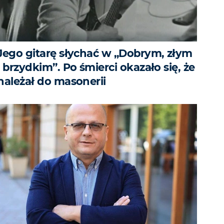
Jego gitarę słychać w „Dobrym, złym
i brzydkim”. Po śmierci okazało się, że
należał do masonerii