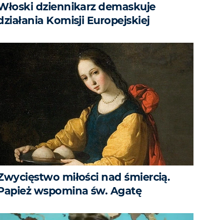
Włoski dziennikarz demaskuje
działania Komisji Europejskiej
Zwycięstwo miłości nad śmiercią.
Papież wspomina św. Agatę