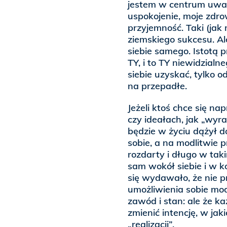
jestem w centrum uwag
uspokojenie, moje zdr
przyjemność. Taki (jak 
ziemskiego sukcesu. Ale
siebie samego. Istotą 
TY, i to TY niewidzialne
siebie uzyskać, tylko o
na przepadłe.
Jeżeli ktoś chce się na
czy ideałach, jak „wyraż
będzie w życiu dążył do
sobie, a na modlitwie 
rozdarty i długo w tak
sam wokół siebie i w k
się wydawało, że nie pr
umożliwienia sobie mod
zawód i stan: ale że ka
zmienić intencję, w jaki
„realizacji”.