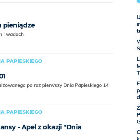
U
s
 pieniądze
t
ch i wadach
W
S
L
A PAPIESKIEGO
M
01
F
nizowanego po raz pierwszy Dnia Papieskiego 14
p
d
Ż
A PAPIESKIEGO
P
G
nsy - Apel z okazji "Dnia
C
k