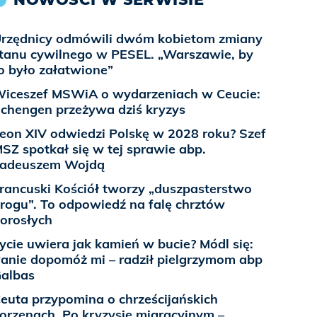
rzędnicy odmówili dwóm kobietom zmiany
tanu cywilnego w PESEL. „Warszawie, by
o było załatwione”
iceszef MSWiA o wydarzeniach w Ceucie:
chengen przeżywa dziś kryzys
eon XIV odwiedzi Polskę w 2028 roku? Szef
SZ spotkał się w tej sprawie abp.
Tadeuszem Wojdą
rancuski Kościół tworzy „duszpasterstwo
rogu”. To odpowiedź na falę chrztów
orosłych
ycie uwiera jak kamień w bucie? Módl się:
anie dopomóż mi – radził pielgrzymom abp
albas
euta przypomina o chrześcijańskich
orzenach. Po kryzysie migracyjnym –