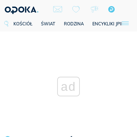
KOŚCIÓŁ
ŚWIAT
RODZINA
ENCYKLIKI JPII
SE
ad