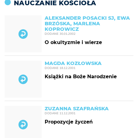
NAUCZANIE KOŚCIOŁA
ALEKSANDER POSACKI SJ, EWA
BRZÓSKA, MARLENA
KOPROWICZ
DODANE
30.01.2002
O okultyzmie i wierze
MAGDA KOZŁOWSKA
DODANE
18.12.2001
Książki na Boże Narodzenie
ZUZANNA SZAFRAŃSKA
DODANE
11.12.2001
Propozycje życzeń