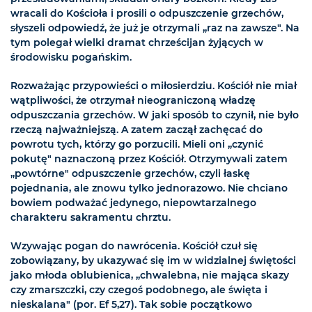
wracali do Kościoła i prosili o odpuszczenie grzechów,
słyszeli odpowiedź, że już je otrzymali „raz na zawsze". Na
tym polegał wielki dramat chrześcijan żyjących w
środowisku pogańskim.
Rozważając przypowieści o miłosierdziu. Kościół nie miał
wątpliwości, że otrzymał nieograniczoną władzę
odpuszczania grzechów. W jaki sposób to czynił, nie było
rzeczą najważniejszą. A zatem zaczął zachęcać do
powrotu tych, którzy go porzucili. Mieli oni „czynić
pokutę" naznaczoną przez Kościół. Otrzymywali zatem
„powtórne" odpuszczenie grzechów, czyli łaskę
pojednania, ale znowu tylko jednorazowo. Nie chciano
bowiem podważać jedynego, niepowtarzalnego
charakteru sakramentu chrztu.
Wzywając pogan do nawrócenia. Kościół czuł się
zobowiązany, by ukazywać się im w widzialnej świętości
jako młoda oblubienica, „chwalebna, nie mająca skazy
czy zmarszczki, czy czegoś podobnego, ale święta i
nieskalana" (por. Ef 5,27). Tak sobie początkowo