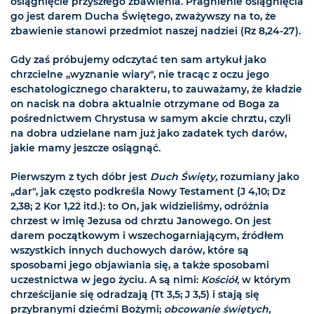
osiągnięcie przyszłego zbawienia. Pragnienie osiągnięcia
go jest darem Ducha Świętego, zważywszy na to, że
zbawienie stanowi przedmiot naszej nadziei (Rz 8,24-27).
Gdy zaś próbujemy odczytać ten sam artykuł jako
chrzcielne „wyznanie wiary", nie tracąc z oczu jego
eschatologicznego charakteru, to zauważamy, że kładzie
on nacisk na dobra aktualnie otrzymane od Boga za
pośrednictwem Chrystusa w samym akcie chrztu, czyli
na dobra udzielane nam już jako zadatek tych darów,
jakie mamy jeszcze osiągnąć.
Pierwszym z tych dóbr jest
Duch Święty,
rozumiany jako
„dar", jak często podkreśla Nowy Testament (J 4,10; Dz
2,38; 2 Kor 1,22 itd.): to On, jak widzieliśmy, odróżnia
chrzest w imię Jezusa od chrztu Janowego. On jest
darem początkowym i wszechogarniającym, źródłem
wszystkich innych duchowych darów, które są
sposobami jego objawiania się, a także sposobami
uczestnictwa w jego życiu. A są nimi:
Kościół,
w którym
chrześcijanie się odradzają (Tt 3,5; J 3,5) i stają się
przybranymi dziećmi Bożymi;
obcowanie świętych,