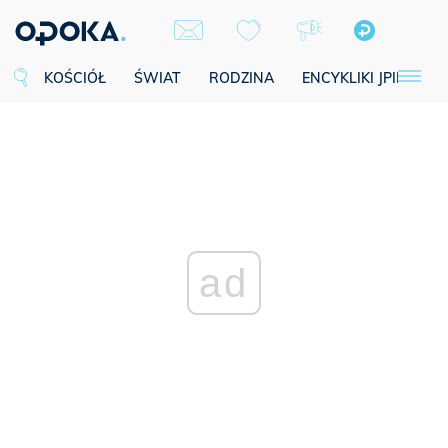
KOŚCIÓŁ
ŚWIAT
RODZINA
ENCYKLIKI JPII
SE
ad