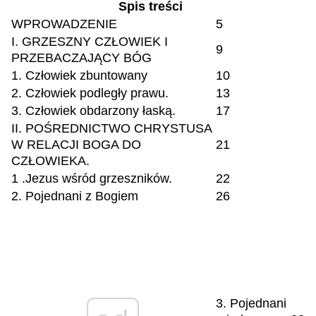
Spis treści
WPROWADZENIE
5
I. GRZESZNY CZŁOWIEK I
9
PRZEBACZAJĄCY BÓG
1. Człowiek zbuntowany
10
2. Człowiek podległy prawu.
13
3. Człowiek obdarzony łaską.
17
II. POŚREDNICTWO CHRYSTUSA
W RELACJI BOGA DO
21
CZŁOWIEKA.
1 .Jezus wśród grzeszników.
22
2. Pojednani z Bogiem
26
3. Pojednani