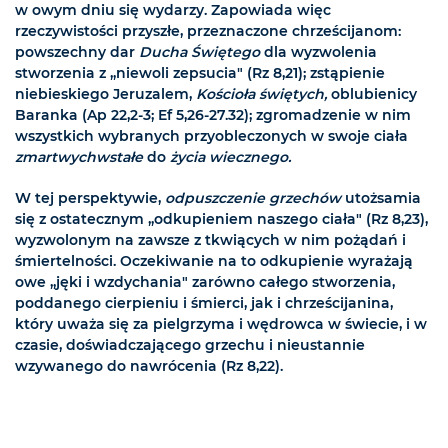
w owym dniu się wydarzy. Zapowiada więc
rzeczywistości przyszłe, przeznaczone chrześcijanom:
powszechny dar
Ducha Świętego
dla wyzwolenia
stworzenia z „niewoli zepsucia" (Rz 8,21); zstąpienie
niebieskiego Jeruzalem,
Kościoła świętych,
oblubienicy
Baranka (Ap 22,2-3; Ef 5,26-27.32); zgromadzenie w nim
wszystkich wybranych przyobleczonych w swoje ciała
zmartwychwstałe
do
życia wiecznego.
W tej perspektywie,
odpuszczenie grzechów
utożsamia
się z ostatecznym „odkupieniem naszego ciała" (Rz 8,23),
wyzwolonym na zawsze z tkwiących w nim pożądań i
śmiertelności. Oczekiwanie na to odkupienie wyrażają
owe „jęki i wzdychania" zarówno całego stworzenia,
poddanego cierpieniu i śmierci, jak i chrześcijanina,
który uważa się za pielgrzyma i wędrowca w świecie, i w
czasie, doświadczającego grzechu i nieustannie
wzywanego do nawrócenia (Rz 8,22).