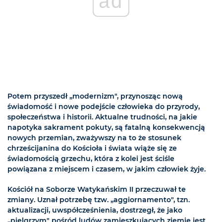
ad
Potem przyszedł „modernizm", przynosząc nową
świadomość i nowe podejście człowieka do przyrody,
społeczeństwa i historii. Aktualne trudności, na jakie
napotyka sakrament pokuty, są fatalną konsekwencją
nowych przemian, zważywszy na to że stosunek
chrześcijanina do Kościoła i świata wiąże się ze
świadomością grzechu, która z kolei jest ściśle
powiązana z miejscem i czasem, w jakim człowiek żyje.
Kościół na Soborze Watykańskim II przeczuwał te
zmiany. Uznał potrzebę tzw. „aggiornamento", tzn.
aktualizacji, uwspółcześnienia, dostrzegł, że jako
„pielgrzym" pośród ludów zamieszkujących ziemię jest