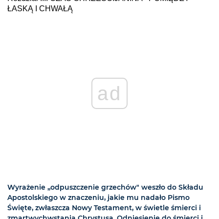
ŁASKĄ I CHWAŁĄ
ad
Wyrażenie „odpuszczenie grzechów" weszło do Składu
Apostolskiego w znaczeniu, jakie mu nadało Pismo
Święte, zwłaszcza Nowy Testament, w świetle śmierci i
zmartwychwstania Chrystusa. Odniesienie do śmierci i