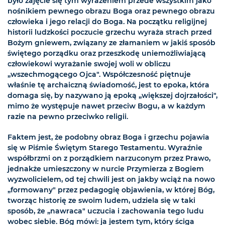
było zajęcie się tym wyrażeniem przede wszystkim jako
nośnikiem pewnego obrazu Boga oraz pewnego obrazu
człowieka i jego relacji do Boga. Na początku religijnej
historii ludzkości poczucie grzechu wyraża strach przed
Bożym gniewem, związany ze złamaniem w jakiś sposób
świętego porządku oraz przeszkodę uniemożliwiającą
człowiekowi wyrażanie swojej woli w obliczu
„wszechmogącego Ojca". Współczesność piętnuje
właśnie tę archaiczną świadomość, jest to epoka, która
domaga się, by nazywano ją epoką „większej dojrzałości",
mimo że występuje nawet przeciw Bogu, a w każdym
razie na pewno przeciwko religii.
Faktem jest, że podobny obraz Boga i grzechu pojawia
się w Piśmie Świętym Starego Testamentu. Wyraźnie
współbrzmi on z porządkiem narzuconym przez Prawo,
jednakże umieszczony w nurcie Przymierza z Bogiem
wyzwolicielem, od tej chwili jest on jakby wciąż na nowo
„formowany" przez pedagogię objawienia, w której Bóg,
tworząc historię ze swoim ludem, udziela się w taki
sposób, że „nawraca" uczucia i zachowania tego ludu
wobec siebie. Bóg mówi: ja jestem tym, który ściga