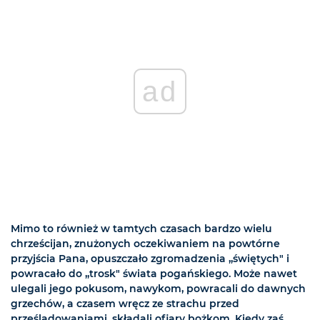
ad
Mimo to również w tamtych czasach bardzo wielu
chrześcijan, znużonych oczekiwaniem na powtórne
przyjścia Pana, opuszczało zgromadzenia „świętych" i
powracało do „trosk" świata pogańskiego. Może nawet
ulegali jego pokusom, nawykom, powracali do dawnych
grzechów, a czasem wręcz ze strachu przed
prześladowaniami, składali ofiary bożkom. Kiedy zaś