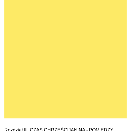
Rozdział III
. CZAS CHRZEŚCIJANINA - POMIĘDZY