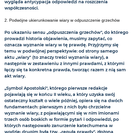
wygląda antycypacja odpowiedzi na roszczenia
współczesności.
2. Podwójne ukierunkowanie wiary w odpuszczenie grzechów
Po ukazaniu sensu „odpuszczenia grzechów", do którego
prowadzi historia objawienia, musimy zapytać, co
oznacza wyznanie wiary w tę prawdę. Przyjrzymy się
temu w podwójnej perspektywie: od strony samego
aktu „wiary" (to znaczy treści wyznania wiary), a
następnie w zestawieniu z innymi prawdami, z którymi
łączy się ta konkretna prawda, tworząc razem z nią sam
akt wiary.
„Symbol Apostolski", którego pierwsze redakcje
pojawiają się w końcu II wieku, a który uzyska swój
ostateczny kształt o wiele później, opiera się na dwóch
fundamentach: pierwszym z nich było chrzcielne
wyznanie wiary, z pojawiającymi się w nim imionami
trzech osób boskich w formie pytań i odpowiedzi, po
których następowało zanurzenie katechumena w
wodzie; drugim była tzw. „reguła prawdy", złożona