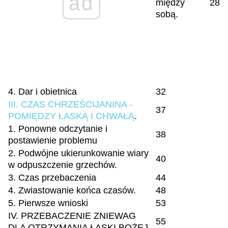
ad
między
28
sobą.
4. Dar i obietnica
32
III. CZAS CHRZEŚCIJANINA -
37
POMIĘDZY ŁASKĄ I CHWAŁĄ
.
1. Ponowne odczytanie i
38
postawienie problemu
2. Podwójne ukierunkowanie wiary
40
w odpuszczenie grzechów.
3. Czas przebaczenia
44
4. Zwiastowanie końca czasów.
48
5. Pierwsze wnioski
53
IV. PRZEBACZENIE ZNIEWAG
55
DLA OTRZYMANIA ŁASKI BOŻEJ