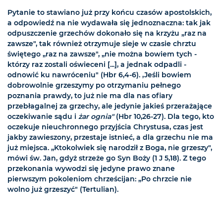
Pytanie to stawiano już przy końcu czasów apostolskich,
a odpowiedź na nie wydawała się jednoznaczna: tak jak
odpuszczenie grzechów dokonało się na krzyżu „raz na
zawsze", tak również otrzymuje sieje w czasie chrztu
świętego „raz na zawsze", „nie można bowiem tych -
którzy raz zostali oświeceni [...], a jednak odpadli -
odnowić ku nawróceniu" (Hbr 6,4-6). ,Jeśli bowiem
dobrowolnie grzeszymy po otrzymaniu pełnego
poznania prawdy, to już nie ma dla nas ofiary
przebłagalnej za grzechy, ale jedynie jakieś przerażające
oczekiwanie sądu i
żar ognia"
(Hbr 10,26-27). Dla tego, kto
oczekuje nieuchronnego przyjścia Chrystusa, czas jest
jakby zawieszony, przestaje istnieć, a dla grzechu nie ma
już miejsca. „Ktokolwiek się narodził z Boga, nie grzeszy",
mówi św. Jan, gdyż strzeże go Syn Boży (1 J 5,18). Z tego
przekonania wywodzi się jedyne prawo znane
pierwszym pokoleniom chrześcijan: „Po chrzcie nie
wolno już grzeszyć" (Tertulian).