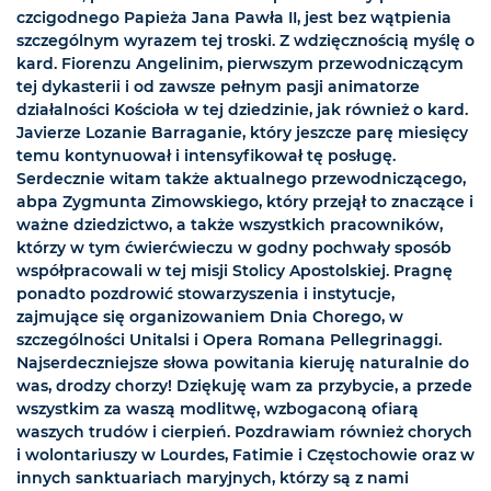
czcigodnego Papieża Jana Pawła II, jest bez wątpienia
szczególnym wyrazem tej troski. Z wdzięcznością myślę o
kard. Fiorenzu Angelinim, pierwszym przewodniczącym
tej dykasterii i od zawsze pełnym pasji animatorze
działalności Kościoła w tej dziedzinie, jak również o kard.
Javierze Lozanie Barraganie, który jeszcze parę miesięcy
temu kontynuował i intensyfikował tę posługę.
Serdecznie witam także aktualnego przewodniczącego,
abpa Zygmunta Zimowskiego, który przejął to znaczące i
ważne dziedzictwo, a także wszystkich pracowników,
którzy w tym ćwierćwieczu w godny pochwały sposób
współpracowali w tej misji Stolicy Apostolskiej. Pragnę
ponadto pozdrowić stowarzyszenia i instytucje,
zajmujące się organizowaniem Dnia Chorego, w
szczególności Unitalsi i Opera Romana Pellegrinaggi.
Najserdeczniejsze słowa powitania kieruję naturalnie do
was, drodzy chorzy! Dziękuję wam za przybycie, a przede
wszystkim za waszą modlitwę, wzbogaconą ofiarą
waszych trudów i cierpień. Pozdrawiam również chorych
i wolontariuszy w Lourdes, Fatimie i Częstochowie oraz w
innych sanktuariach maryjnych, którzy są z nami