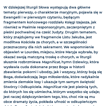
W dzisiejszej liturgii Słowa występują dwa główne
tematy: pierwszy, o charakterze maryjnym, pojawia się w
Ewangelii i w pierwszym czytaniu, będącym
fragmentem końcowego rozdziału Księgi Izajasza, jak
również w Psalmie responsoryjnym, zaczerpniętym z
pieśni pochwalnej na cześć Judyty. Drugim tematem,
który znajdujemy we fragmencie Listu Jakuba, jest
modlitwa Kościoła za chorych, a w szczególności
przeznaczony dla nich sakrament. We wspomnienie
objawień w Lourdes, miejscu, które Maryja wybrała, by
okazać swoją matczyną troskę o chorych, w liturgii
słusznie rozbrzmiewa
Magnificat
, hymn Dziewicy, która
wysławia cuda dokonane przez Boga w historii
zbawienia: pokorni i ubodzy, jak i wszyscy, którzy boją się
Boga, doświadczają Jego miłosierdzia, które radykalnie
zmienia ziemskie losy i ukazuje tym samym świętość
Stwórcy i Odkupiciela.
Magnificat
nie jest pieśnią tych,
do których los się uśmiecha, którym wszystko się udaje;
jest raczej dziękczynieniem tego, kto, choć nie są mu
obce dramaty życia, pokłada ufność w odkupieńczym