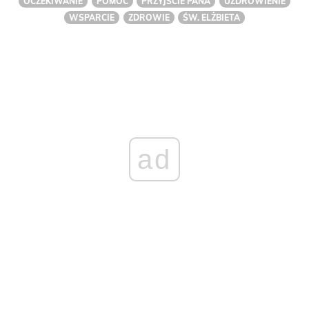
OCZEKIWANIE
POMOC
PRZYJŚCIE PANA
UZDROWIENIE
WSPARCIE
ZDROWIE
ŚW. ELŻBIETA
ad