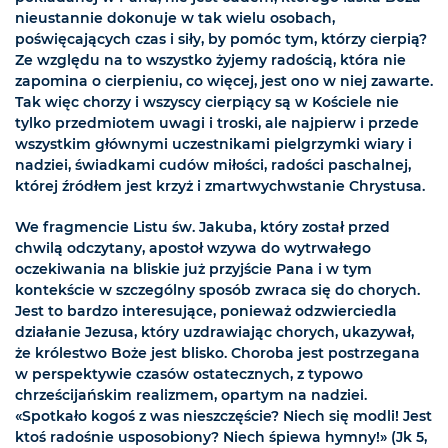
nieustannie dokonuje w tak wielu osobach,
poświęcających czas i siły, by pomóc tym, którzy cierpią?
Ze względu na to wszystko żyjemy radością, która nie
zapomina o cierpieniu, co więcej, jest ono w niej zawarte.
Tak więc chorzy i wszyscy cierpiący są w Kościele nie
tylko przedmiotem uwagi i troski, ale najpierw i przede
wszystkim głównymi uczestnikami pielgrzymki wiary i
nadziei, świadkami cudów miłości, radości paschalnej,
której źródłem jest krzyż i zmartwychwstanie Chrystusa.
We fragmencie Listu św. Jakuba, który został przed
chwilą odczytany, apostoł wzywa do wytrwałego
oczekiwania na bliskie już przyjście Pana i w tym
kontekście w szczególny sposób zwraca się do chorych.
Jest to bardzo interesujące, ponieważ odzwierciedla
działanie Jezusa, który uzdrawiając chorych, ukazywał,
że królestwo Boże jest blisko. Choroba jest postrzegana
w perspektywie czasów ostatecznych, z typowo
chrześcijańskim realizmem, opartym na nadziei.
«Spotkało kogoś z was nieszczęście? Niech się modli! Jest
ktoś radośnie usposobiony? Niech śpiewa hymny!» (Jk 5,