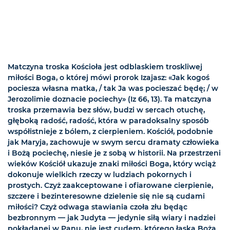
Matczyna troska Kościoła jest odblaskiem troskliwej
miłości Boga, o której mówi prorok Izajasz: «Jak kogoś
pociesza własna matka, / tak Ja was pocieszać będę; / w
Jerozolimie doznacie pociechy» (Iz 66, 13). Ta matczyna
troska przemawia bez słów, budzi w sercach otuchę,
głęboką radość, radość, która w paradoksalny sposób
współistnieje z bólem, z cierpieniem. Kościół, podobnie
jak Maryja, zachowuje w swym sercu dramaty człowieka
i Bożą pociechę, niesie je z sobą w historii. Na przestrzeni
wieków Kościół ukazuje znaki miłości Boga, który wciąż
dokonuje wielkich rzeczy w ludziach pokornych i
prostych. Czyż zaakceptowane i ofiarowane cierpienie,
szczere i bezinteresowne dzielenie się nie są cudami
miłości? Czyż odwaga stawiania czoła złu będąc
bezbronnym — jak Judyta — jedynie siłą wiary i nadziei
pokładanej w Panu, nie jest cudem, którego łaska Boża