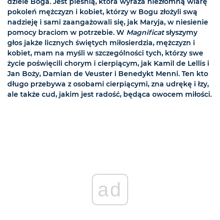
dziele Boga. Jest pieśnią, która wyraża niezłomną wiarę
pokoleń mężczyzn i kobiet, którzy w Bogu złożyli swą
nadzieję i sami zaangażowali się, jak Maryja, w niesienie
pomocy braciom w potrzebie. W
Magnificat
słyszymy
głos jakże licznych świętych miłosierdzia, mężczyzn i
kobiet, mam na myśli w szczególności tych, którzy swe
życie poświęcili chorym i cierpiącym, jak Kamil de Lellis i
Jan Boży, Damian de Veuster i Benedykt Menni. Ten kto
długo przebywa z osobami cierpiącymi, zna udrękę i łzy,
ale także cud, jakim jest radość, będąca owocem miłości.
ad