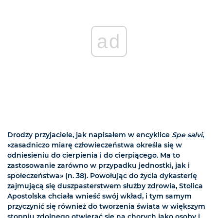
ad
Drodzy przyjaciele, jak napisałem w encyklice
Spe salvi
,
«zasadniczo miarę człowieczeństwa określa się w
odniesieniu do cierpienia i do cierpiącego. Ma to
zastosowanie zarówno w przypadku jednostki, jak i
społeczeństwa» (n. 38). Powołując do życia dykasterię
zajmującą się duszpasterstwem służby zdrowia, Stolica
Apostolska chciała wnieść swój wkład, i tym samym
przyczynić się również do tworzenia świata w większym
stopniu zdolnego otwierać się na chorych jako osoby i