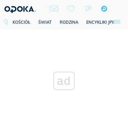
KOŚCIÓŁ
ŚWIAT
RODZINA
ENCYKLIKI JPII
SE
ad