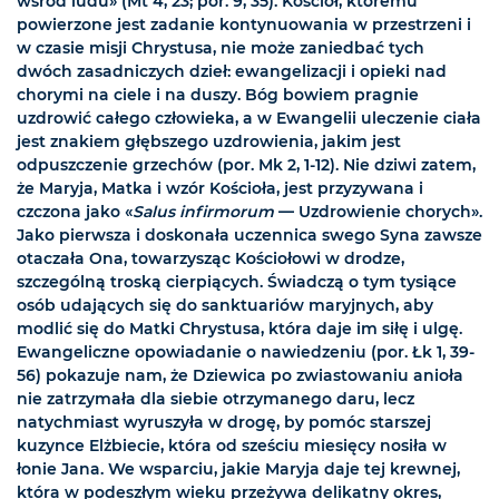
wśród ludu» (Mt 4, 23; por. 9, 35). Kościół, któremu
powierzone jest zadanie kontynuowania w przestrzeni i
w czasie misji Chrystusa, nie może zaniedbać tych
dwóch zasadniczych dzieł: ewangelizacji i opieki nad
chorymi na ciele i na duszy. Bóg bowiem pragnie
uzdrowić całego człowieka, a w Ewangelii uleczenie ciała
jest znakiem głębszego uzdrowienia, jakim jest
odpuszczenie grzechów (por. Mk 2, 1-12). Nie dziwi zatem,
że Maryja, Matka i wzór Kościoła, jest przyzywana i
czczona jako «
Salus infirmorum
— Uzdrowienie chorych».
Jako pierwsza i doskonała uczennica swego Syna zawsze
otaczała Ona, towarzysząc Kościołowi w drodze,
szczególną troską cierpiących. Świadczą o tym tysiące
osób udających się do sanktuariów maryjnych, aby
modlić się do Matki Chrystusa, która daje im siłę i ulgę.
Ewangeliczne opowiadanie o nawiedzeniu (por. Łk 1, 39-
56) pokazuje nam, że Dziewica po zwiastowaniu anioła
nie zatrzymała dla siebie otrzymanego daru, lecz
natychmiast wyruszyła w drogę, by pomóc starszej
kuzynce Elżbiecie, która od sześciu miesięcy nosiła w
łonie Jana. We wsparciu, jakie Maryja daje tej krewnej,
która w podeszłym wieku przeżywa delikatny okres,