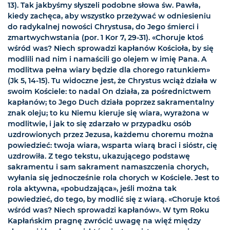
13). Tak jakbyśmy słyszeli podobne słowa św. Pawła,
kiedy zachęca, aby wszystko przeżywać w odniesieniu
do radykalnej nowości Chrystusa, do Jego śmierci i
zmartwychwstania (por. 1 Kor 7, 29-31). «Choruje ktoś
wśród was? Niech sprowadzi kapłanów Kościoła, by się
modlili nad nim i namaścili go olejem w imię Pana. A
modlitwa pełna wiary będzie dla chorego ratunkiem»
(Jk 5, 14-15). Tu widoczne jest, że Chrystus wciąż działa w
swoim Kościele: to nadal On działa, za pośrednictwem
kapłanów; to Jego Duch działa poprzez sakramentalny
znak oleju; to ku Niemu kieruje się wiara, wyrażona w
modlitwie, i jak to się zdarzało w przypadku osób
uzdrowionych przez Jezusa, każdemu choremu można
powiedzieć: twoja wiara, wsparta wiarą braci i sióstr, cię
uzdrowiła. Z tego tekstu, ukazującego podstawę
sakramentu i sam sakrament namaszczenia chorych,
wyłania się jednocześnie rola chorych w Kościele. Jest to
rola aktywna, «pobudzająca», jeśli można tak
powiedzieć, do tego, by modlić się z wiarą. «Choruje ktoś
wśród was? Niech sprowadzi kapłanów». W tym Roku
Kapłańskim pragnę zwrócić uwagę na więź między