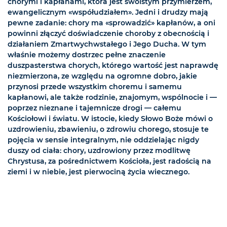
chorymi i kapłanami, która jest swoistym przymierzem,
ewangelicznym «współudziałem». Jedni i drudzy mają
pewne zadanie: chory ma «sprowadzić» kapłanów, a oni
powinni złączyć doświadczenie choroby z obecnością i
działaniem Zmartwychwstałego i Jego Ducha. W tym
właśnie możemy dostrzec pełne znaczenie
duszpasterstwa chorych, którego wartość jest naprawdę
niezmierzona, ze względu na ogromne dobro, jakie
przynosi przede wszystkim choremu i samemu
kapłanowi, ale także rodzinie, znajomym, wspólnocie i —
poprzez nieznane i tajemnicze drogi — całemu
Kościołowi i światu. W istocie, kiedy Słowo Boże mówi o
uzdrowieniu, zbawieniu, o zdrowiu chorego, stosuje te
pojęcia w sensie integralnym, nie oddzielając nigdy
duszy od ciała: chory, uzdrowiony przez modlitwę
Chrystusa, za pośrednictwem Kościoła, jest radością na
ziemi i w niebie, jest pierwociną życia wiecznego.