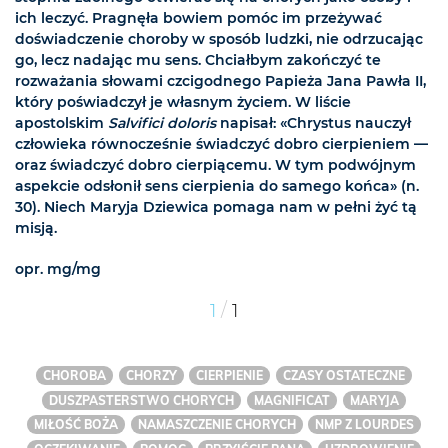
ich leczyć. Pragnęła bowiem pomóc im przeżywać
doświadczenie choroby w sposób ludzki, nie odrzucając
go, lecz nadając mu sens. Chciałbym zakończyć te
rozważania słowami czcigodnego Papieża Jana Pawła II,
który poświadczył je własnym życiem. W liście
apostolskim
Salvifici doloris
napisał: «Chrystus nauczył
człowieka równocześnie świadczyć dobro cierpieniem —
oraz świadczyć dobro cierpiącemu. W tym podwójnym
aspekcie odsłonił sens cierpienia do samego końca» (n.
30). Niech Maryja Dziewica pomaga nam w pełni żyć tą
misją.
opr. mg/mg
/
1
1
CHOROBA
CHORZY
CIERPIENIE
CZASY OSTATECZNE
DUSZPASTERSTWO CHORYCH
MAGNIFICAT
MARYJA
MIŁOŚĆ BOŻA
NAMASZCZENIE CHORYCH
NMP Z LOURDES