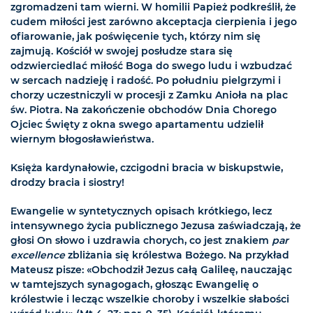
zgromadzeni tam wierni. W homilii Papież podkreślił, że
cudem miłości jest zarówno akceptacja cierpienia i jego
ofiarowanie, jak poświęcenie tych, którzy nim się
zajmują. Kościół w swojej posłudze stara się
odzwierciedlać miłość Boga do swego ludu i wzbudzać
w sercach nadzieję i radość. Po południu pielgrzymi i
chorzy uczestniczyli w procesji z Zamku Anioła na plac
św. Piotra. Na zakończenie obchodów Dnia Chorego
Ojciec Święty z okna swego apartamentu udzielił
wiernym błogosławieństwa.
Księża kardynałowie, czcigodni bracia w biskupstwie,
drodzy bracia i siostry!
Ewangelie w syntetycznych opisach krótkiego, lecz
intensywnego życia publicznego Jezusa zaświadczają, że
głosi On słowo i uzdrawia chorych, co jest znakiem
par
excellence
zbliżania się królestwa Bożego. Na przykład
Mateusz pisze: «Obchodził Jezus całą Galileę, nauczając
w tamtejszych synagogach, głosząc Ewangelię o
królestwie i lecząc wszelkie choroby i wszelkie słabości