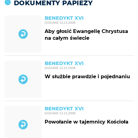
DOKUMENTY PAPIEŻY
BENEDYKT XVI
DODANE
22.11.2006
Aby głosić Ewangelię Chrystusa
na całym świecie
BENEDYKT XVI
DODANE
22.11.2006
W służbie prawdzie i pojednaniu
BENEDYKT XVI
DODANE
21.11.2006
Powołanie w tajemnicy Kościoła