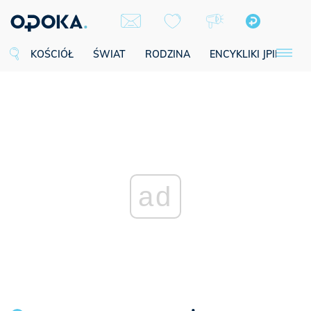
KOŚCIÓŁ
ŚWIAT
RODZINA
ENCYKLIKI JPII
SE
ad