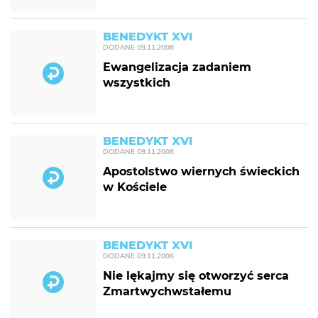
BENEDYKT XVI
DODANE
09.11.2006
Ewangelizacja zadaniem
wszystkich
BENEDYKT XVI
DODANE
09.11.2006
Apostolstwo wiernych świeckich
w Kościele
BENEDYKT XVI
DODANE
09.11.2006
Nie lękajmy się otworzyć serca
Zmartwychwstałemu