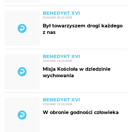
BENEDYKT XVI
DODANE
26.10.2006
Był towarzyszem drogi każdego
z nas
BENEDYKT XVI
DODANE
24.10.2006
Misja Kościoła w dziedzinie
wychowania
BENEDYKT XVI
DODANE
19.10.2006
W obronie godności człowieka