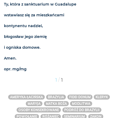
Ty, która z sanktuarium w Guadalupe
wstawiasz się za mieszkańcami
kontynentu nadziei,
błogosław jego ziemię
i ogniska domowe.
Amen.
opr. mg/mg
/
1
1
AMERYKA ŁACIŃSKA
BRAZYLIA
FIDEI DONUM
KLERYK
MARYJA
MATKA BOŻA
MODLITWA
OSOBY KONSEKROWANE
PODRÓŻ DO BRAZYLII
POWOŁANIE
RÓŻANIEC
SEMINARIUM
ZAKON