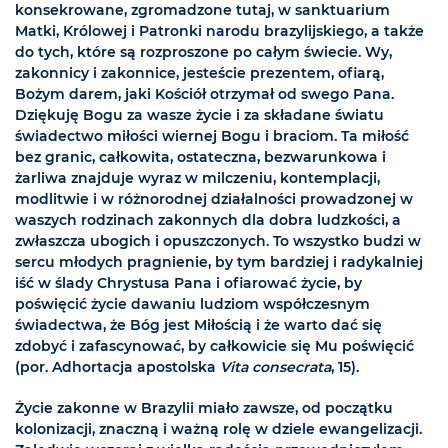
konsekrowane, zgromadzone tutaj, w sanktuarium
Matki, Królowej i Patronki narodu brazylijskiego, a także
do tych, które są rozproszone po całym świecie. Wy,
zakonnicy i zakonnice, jesteście prezentem, ofiarą,
Bożym darem, jaki Kościół otrzymał od swego Pana.
Dziękuję Bogu za wasze życie i za składane światu
świadectwo miłości wiernej Bogu i braciom. Ta miłość
bez granic, całkowita, ostateczna, bezwarunkowa i
żarliwa znajduje wyraz w milczeniu, kontemplacji,
modlitwie i w różnorodnej działalności prowadzonej w
waszych rodzinach zakonnych dla dobra ludzkości, a
zwłaszcza ubogich i opuszczonych. To wszystko budzi w
sercu młodych pragnienie, by tym bardziej i radykalniej
iść w ślady Chrystusa Pana i ofiarować życie, by
poświęcić życie dawaniu ludziom współczesnym
świadectwa, że Bóg jest Miłością i że warto dać się
zdobyć i zafascynować, by całkowicie się Mu poświęcić
(por. Adhortacja apostolska
Vita consecrata
, 15).
Życie zakonne w Brazylii miało zawsze, od początku
kolonizacji, znaczną i ważną rolę w dziele ewangelizacji.