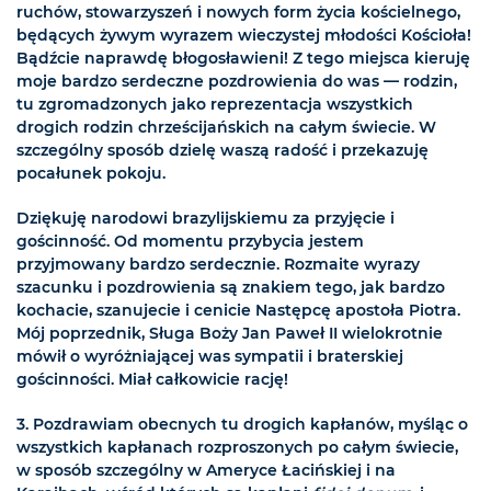
ruchów, stowarzyszeń i nowych form życia kościelnego,
będących żywym wyrazem wieczystej młodości Kościoła!
Bądźcie naprawdę błogosławieni! Z tego miejsca kieruję
moje bardzo serdeczne pozdrowienia do was — rodzin,
tu zgromadzonych jako reprezentacja wszystkich
drogich rodzin chrześcijańskich na całym świecie. W
szczególny sposób dzielę waszą radość i przekazuję
pocałunek pokoju.
Dziękuję narodowi brazylijskiemu za przyjęcie i
gościnność. Od momentu przybycia jestem
przyjmowany bardzo serdecznie. Rozmaite wyrazy
szacunku i pozdrowienia są znakiem tego, jak bardzo
kochacie, szanujecie i cenicie Następcę apostoła Piotra.
Mój poprzednik, Sługa Boży Jan Paweł II wielokrotnie
mówił o wyróżniającej was sympatii i braterskiej
gościnności. Miał całkowicie rację!
3. Pozdrawiam obecnych tu drogich kapłanów, myśląc o
wszystkich kapłanach rozproszonych po całym świecie,
w sposób szczególny w Ameryce Łacińskiej i na