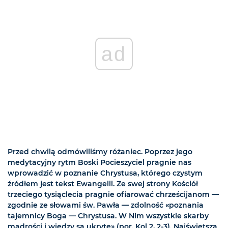
ad
Przed chwilą odmówiliśmy różaniec. Poprzez jego
medytacyjny rytm Boski Pocieszyciel pragnie nas
wprowadzić w poznanie Chrystusa, którego czystym
źródłem jest tekst Ewangelii. Ze swej strony Kościół
trzeciego tysiąclecia pragnie ofiarować chrześcijanom —
zgodnie ze słowami św. Pawła — zdolność «poznania
tajemnicy Boga — Chrystusa. W Nim wszystkie skarby
mądrości i wiedzy są ukryte» (por. Kol 2, 2-3). Najświętsza