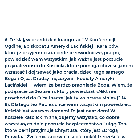
6. Dzisiaj, w przeddzień inauguracji V Konferencji
Ogólnej Episkopatu Ameryki Łacińskiej i Karaibów,
której z przyjemnością będę przewodniczył, pragnę
powiedzieć wam wszystkim, jak ważne jest poczucie
przynależności do Kościoła, które pomaga chrześcijanom
wzrastać i dojrzewać jako bracia, dzieci tego samego
Boga i Ojca. Drodzy mężczyźni i kobiety Ameryki
Łacińskiej — wiem, że bardzo pragniecie Boga. Wiem, że
podążacie za Jezusem, który powiedział: «Nikt nie
przychodzi do Ojca inaczej jak tylko przeze Mnie» (J 14,
6). Dlatego też Papież chce wam wszystkim powiedzieć:
Kościół jest waszym domem! To jest nasz dom! W
Kościele katolickim znajdujemy wszystko, co dobre,
wszystko, co daje poczucie bezpieczeństwa i ulgę. Ten,
kto w pełni przyjmuje Chrystusa, który jest «Drogą i
Prawdą, i Życiem», zapewnia sobie pokój i szczęście w