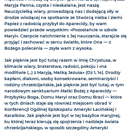
Maryja Panna, czysta i nieskalana, jest naszą
Nauczycielką wiary, prowadzącą nas i dodającą siły w
drodze wiodącej na spotkanie ze Stwórcą nieba i ziemi.
Papież z radością przybył do Aparecidy, by wam
powiedzieć przede wszystkim: «Pozostańcie w szkole
Maryi». Czerpcie natchnienie z Jej nauczania, starajcie się
przyjąć i zachować w sercu światło, które Ona — z
Bożego polecenia — zsyła wam z wysoka.
Jak pięknie jest być tutaj razem w imię Chrystusa, w
klimacie wiary, braterstwa, radości, pokoju i «na
modlitwie (...) z Maryją, Matką Jezusa» (Dz 1, 14). Drodzy
kapłani, diakoni, osoby konsekrowane, seminarzyści i
rodziny chrześcijańskie, jak pięknie jest być tutaj, w tym
narodowym sanktuarium Matki Bożej z Aparecidy —
Przybytku Boga, Domu Maryi oraz Domu Braci — które
w tych dniach staje się również miejscem obrad V
Konferencji Ogólnej Episkopatu Ameryki Łacińskiej i
Karaibów. Jak pięknie jest być w tej bazylice maryjnej,
ku której teraz kierują się spojrzenia i nadzieje świata
chrześcijańskiego, w sposób szczególny Ameryki