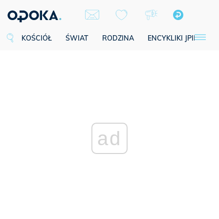
KOŚCIÓŁ
ŚWIAT
RODZINA
ENCYKLIKI JPII
SE
ad