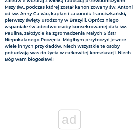
Zaledwie wczoraj z wielką radością przewodniczyłem
Mszy św., podczas której został kanonizowany św. Antoni
od św. Anny Galvăo, kapłan i zakonnik franciszkański,
pierwszy święty urodzony w Brazylii. Oprócz niego
wspaniałe świadectwo osoby konsekrowanej dała św.
Paulina, założycielka zgromadzenia Małych Sióstr
Niepokalanego Poczęcia. Mógłbym przytoczyć jeszcze
wiele innych przykładów. Niech wszystkie te osoby
pobudzają was do życia w całkowitej konsekracji. Niech
Bóg wam błogosławi!
ad