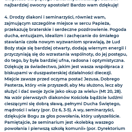
najbardziej owocny apostolat! Bardzo wam dziękuję!
4. Drodzy diakoni i seminarzyści, również wam,
zajmującym szczególne miejsce w sercu Papieża,
przekazuję braterskie i serdeczne pozdrowienie. Pogoda
ducha, entuzjazm, idealizm i zachęcanie do śmiałego
stawiania czoła nowym wyzwaniom sprawiają, że Lud
Boży staje się bardziej otwarty, dodają wiernym energii i
przyczyniają się do wzrastania wspólnoty, do jej postępu,
do tego, by była bardziej ufna, radosna i optymistyczna.
Dziękuję za świadectwo, jakim jest wasza współpraca z
biskupami w duszpasterskiej działalności diecezji.
Miejcie zawsze przed oczyma postać Jezusa, Dobrego
Pasterza, który «nie przyszedł, aby Mu służono, lecz aby
służyć i dać swoje życie jako okup za wielu» (Mt 20, 28).
Na wzór pierwszych diakonów Kościoła bądźcie ludźmi
cieszącymi się dobrą sławą, pełnymi Ducha Świętego,
mądrości i wiary (por. Dz 6, 3-5). A wy, seminarzyści,
dziękujcie Bogu za głos powołania, który usłyszeliście.
Pamiętajcie, że seminarium jest «kolebką waszego
powołania i pierwszą szkołą komunii» (por. Dyrektorium