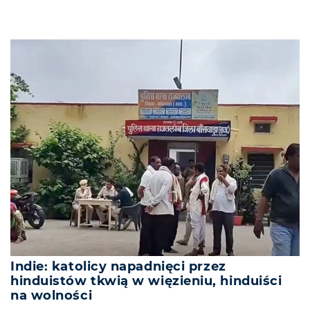
Indie: katolicy napadnięci przez
hinduistów tkwią w więzieniu, hinduiści
na wolności