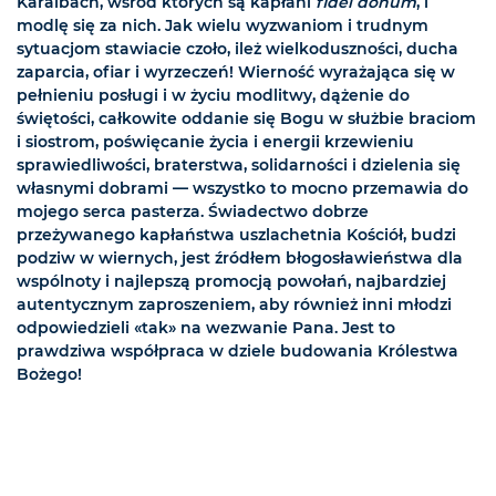
Karaibach, wśród których są kapłani
fidei donum
, i
modlę się za nich. Jak wielu wyzwaniom i trudnym
sytuacjom stawiacie czoło, ileż wielkoduszności, ducha
zaparcia, ofiar i wyrzeczeń! Wierność wyrażająca się w
pełnieniu posługi i w życiu modlitwy, dążenie do
świętości, całkowite oddanie się Bogu w służbie braciom
i siostrom, poświęcanie życia i energii krzewieniu
sprawiedliwości, braterstwa, solidarności i dzielenia się
własnymi dobrami — wszystko to mocno przemawia do
mojego serca pasterza. Świadectwo dobrze
przeżywanego kapłaństwa uszlachetnia Kościół, budzi
podziw w wiernych, jest źródłem błogosławieństwa dla
wspólnoty i najlepszą promocją powołań, najbardziej
autentycznym zaproszeniem, aby również inni młodzi
odpowiedzieli «tak» na wezwanie Pana. Jest to
prawdziwa współpraca w dziele budowania Królestwa
Bożego!