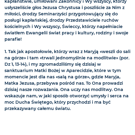
kapłaństwie, umiłowani Zakonnicy i Wy wszyscy, którzy
usłyszeliście głos Jezusa Chrystusa i poszliście za Nim z
miłości, drodzy Seminarzyści przygotowujący się do
posługi kapłańskiej, drodzy Przedstawiciele ruchów
kościelnych i Wy wszyscy, Świeccy, którzy napełniacie
światłem Ewangelii świat pracy i kultury, rodziny i swoje
parafie!
1. Tak jak apostołowie, którzy wraz z Maryją «weszli do sali
na górze» i tam «trwali jednomyślnie na modlitwie» (por.
Dz 1, 13-14), i my zgromadziliśmy się dzisiaj w
sanktuarium Matki Bożej w Aparecidzie, które w tym
momencie jest dla nas «salą na górze», gdzie Maryja,
Matka Jezusa, przebywa pośród nas. To Ona prowadzi
dzisiaj nasze rozważania. Ona uczy nas modlitwy. Ona
wskazuje nam, w jaki sposób otworzyć umysły i serca na
moc Ducha Świętego, który przychodzi i ma być
przekazywany całemu światu.