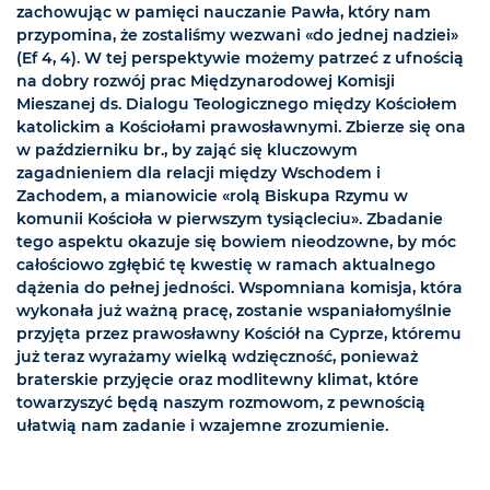
zachowując w pamięci nauczanie Pawła, który nam
przypomina, że zostaliśmy wezwani «do jednej nadziei»
(Ef 4, 4). W tej perspektywie możemy patrzeć z ufnością
na dobry rozwój prac Międzynarodowej Komisji
Mieszanej ds. Dialogu Teologicznego między Kościołem
katolickim a Kościołami prawosławnymi. Zbierze się ona
w październiku br., by zająć się kluczowym
zagadnieniem dla relacji między Wschodem i
Zachodem, a mianowicie «rolą Biskupa Rzymu w
komunii Kościoła w pierwszym tysiącleciu». Zbadanie
tego aspektu okazuje się bowiem nieodzowne, by móc
całościowo zgłębić tę kwestię w ramach aktualnego
dążenia do pełnej jedności. Wspomniana komisja, która
wykonała już ważną pracę, zostanie wspaniałomyślnie
przyjęta przez prawosławny Kościół na Cyprze, któremu
już teraz wyrażamy wielką wdzięczność, ponieważ
braterskie przyjęcie oraz modlitewny klimat, które
towarzyszyć będą naszym rozmowom, z pewnością
ułatwią nam zadanie i wzajemne zrozumienie.