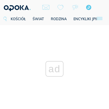
KOŚCIÓŁ
ŚWIAT
RODZINA
ENCYKLIKI JPII
SE
ad