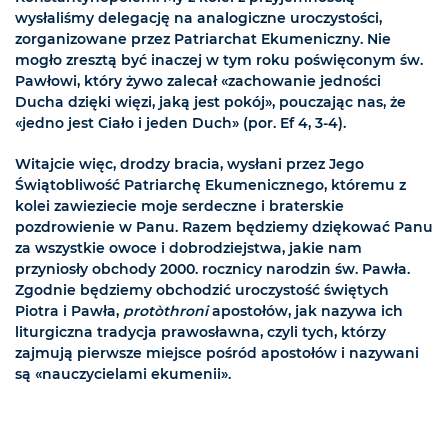
wysłaliśmy delegację na analogiczne uroczystości,
zorganizowane przez Patriarchat Ekumeniczny. Nie
mogło zresztą być inaczej w tym roku poświęconym św.
Pawłowi, który żywo zalecał «zachowanie jedności
Ducha dzięki więzi, jaką jest pokój», pouczając nas, że
«jedno jest Ciało i jeden Duch» (por. Ef 4, 3-4).
Witajcie więc, drodzy bracia, wysłani przez Jego
Świątobliwość Patriarchę Ekumenicznego, któremu z
kolei zawieziecie moje serdeczne i braterskie
pozdrowienie w Panu. Razem będziemy dziękować Panu
za wszystkie owoce i dobrodziejstwa, jakie nam
przyniosły obchody 2000. rocznicy narodzin św. Pawła.
Zgodnie będziemy obchodzić uroczystość świętych
Piotra i Pawła,
protòthroni
apostołów, jak nazywa ich
liturgiczna tradycja prawosławna, czyli tych, którzy
zajmują pierwsze miejsce pośród apostołów i nazywani
są «nauczycielami ekumenii».