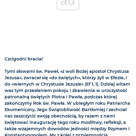
ad
Czcigodni bracia!
Tymi słowami św. Paweł, «z woli Bożej apostoł Chrystusa
Jezusa», zwracał się «do świętych», którzy żyli w Efezie, i
do «wiernych w Chrystusie Jezusie» (Ef 1, 1). Dzisiaj witam
was tym przesłaniem pokoju i zbawienia w uroczystość
patronalną świętych Piotra i Pawła, podczas której
zakończymy Rok św. Pawła. W ubiegłym roku Patriarcha
Ekumeniczny, Jego Świątobliwość Bartłomiej i zechciał
nas zaszczycić swoją obecnością, by razem z nami
świętować inaugurację tego roku modlitwy, refleksji, a
także wzajemnych dowodów jedności między Rzymem i
Konstantynopolem. My z kolei z przyjemnością