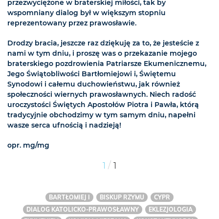
przezwyciężone w braterskiej miłości, tak by
wspomniany dialog był w większym stopniu
reprezentowany przez prawosławie.
Drodzy bracia, jeszcze raz dziękuję za to, że jesteście z
nami w tym dniu, i proszę was o przekazanie mojego
braterskiego pozdrowienia Patriarsze Ekumenicznemu,
Jego Świątobliwości Bartłomiejowi i, Świętemu
Synodowi i całemu duchowieństwu, jak również
społeczności wiernych prawosławnych. Niech radość
uroczystości Świętych Apostołów Piotra i Pawła, którą
tradycyjnie obchodzimy w tym samym dniu, napełni
wasze serca ufnością i nadzieją!
opr. mg/mg
/
1
1
BARTŁOMIEJ I
BISKUP RZYMU
CYPR
DIALOG KATOLICKO-PRAWOSŁAWNY
EKLEZJOLOGIA