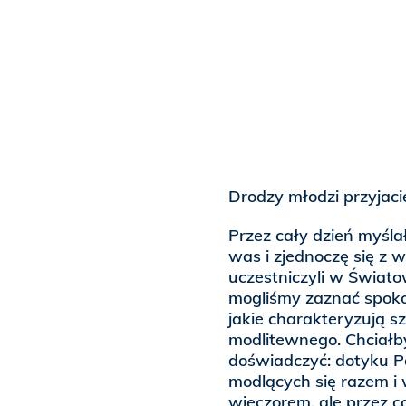
Drodzy młodzi przyjacie
Przez cały dzień myśla
was i zjednoczę się z 
uczestniczyli w Świat
mogliśmy zaznać spokoj
jakie charakteryzują 
modlitewnego. Chciałb
doświadczyć: dotyku P
modlących się razem i w
wieczorem, ale przez ca