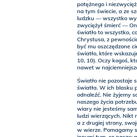
potężnego i niezwycięż
na tym świecie, a ze 
ludzku — wszystko wyd
zwyciężył śmierć — On 
światło to wszystko, c
Chrystusa, z pewnością
być mu oszczędzone cier
światło, które wskazuje
10, 10). Oczy kogoś, k
nawet w najciemniejszą
Światło nie pozostaje
światła. W ich blasku 
odnaleźć. Nie żyjemy 
naszego życia potrzeb
wiary nie jesteśmy sa
ludzi wierzących. Nikt
a z drugiej strony, sw
w wierze. Pomagamy so
innymi tym, co nasze: 