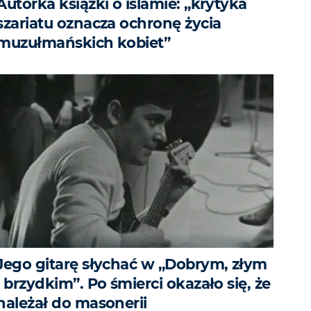
Autorka książki o islamie: „krytyka
szariatu oznacza ochronę życia
muzułmańskich kobiet”
Jego gitarę słychać w „Dobrym, złym
i brzydkim”. Po śmierci okazało się, że
należał do masonerii