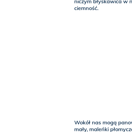
niczym błyskawica w n
ciemność.
Wokół nas mogą panowa
mały, maleńki płomycze