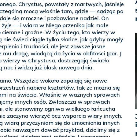
onego. Chrystus, powstały z martwych, jaśnieje
szczególną mocą właśnie tam, gdzie — sądząc po
aje się mroczne i pozbawione nadziei. On
żyje — i wiara w Niego przenika jak małe
o ciemne i groźne. W życiu tego, kto wierzy w
 nie świeci ciągle tylko słońce, jak gdyby mogły
pienia i trudności, ale jest zawsze jasne
 mu drogę, wiodącą do życia w obfitości (por. J
to wierzy w Chrystusa, dostrzegają światło
 noc i widzą już blask nowego dnia.
 samo. Wszędzie wokoło zapalają się nowe
przestrzeń nabiera kształtów, tak że można się
sami na świecie. Właśnie w ważnych sprawach
ujemy innych osób. Zwłaszcza w sprawach
mi, ale stanowimy ogniwa wielkiego łańcucha
 nie zaczyna wierzyć bez wsparcia wiary innych,
oją wiarą przyczyniam się do umocnienia innych
bie nawzajem dawać przykład, dzielimy się z
myślami, działaniami, miłością. I pomagamy