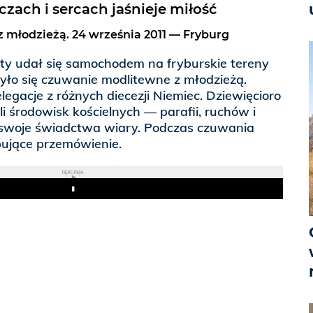
zach i sercach jaśnieje miłość
młodzieżą. 24 września 2011 — Fryburg
ty udał się samochodem na fryburskie tereny
ło się czuwanie modlitewne z młodzieżą.
legacje z różnych diecezji Niemiec. Dziewięcioro
i środowisk kościelnych — parafii, ruchów i
 swoje świadctwa wiary. Podczas czuwania
pujące przemówienie.
REKLAMA
Play