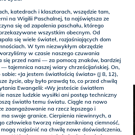
ch, katedrach i klasztorach, wszędzie tam,
ni na Wigilii Paschalnej, ta najświętsza ze
zyna się od zapalenia paschału, którego
e przekazywane wszystkim obecnym. Od
ala się wiele świateł, rozjaśniających dom
mnościach. W tym niezwykłym obrzędzie
dtworzyliśmy w czasie naszego czuwania
a się przed nami — za pomocą znaków, bardziej
 tajemnica naszej wiary chrześcijańskiej. On,
sobie: «Ja jestem światłością świata» (J 8, 12),
sze życie, aby było prawdą to, co przed chwilą
ytania Ewangelii: «Wy jesteście światłem
nie nasze ludzkie wysiłki ani postęp techniczny
szą światło temu światu. Ciągle na nowo
e zaangażowanie na rzecz lepszego i
ma swoje granice. Cierpienia niewinnych, a
go człowieka tworzą nieprzeniknioną ciemność,
mogą rozjaśnić na chwilę nowe doświadczenia,