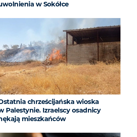
uwolnienia w Sokółce
Ostatnia chrześcijańska wioska
w Palestynie. Izraelscy osadnicy
nękają mieszkańców