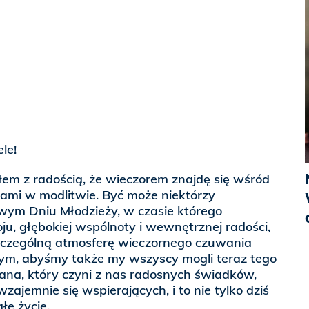
le!
łem z radością, że wieczorem znajdę się wśród
wami w modlitwie. Być może niektórzy
owym Dniu Młodzieży, w czasie którego
u, głębokiej wspólnoty i wewnętrznej radości,
szczególną atmosferę wieczornego czuwania
ym, abyśmy także my wszyscy mogli teraz tego
ana, który czyni z nas radosnych świadków,
zajemnie się wspierających, i to nie tylko dziś
łe życie.