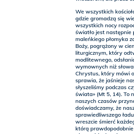
We wszystkich kościoła
gdzie gromadzą się wier
wszystkich nocy rozpoc
światło jest następni
maleńkiego płomyka zap
Boży, pogrążony w cie
liturgicznym, który o
modlitewnego, odsłani
wymownych niż słowa —
Chrystus, który mówi o 
sprawia, że jaśnieje na
słyszeliśmy podczas cz
świata» (Mt 5, 14). To 
naszych czasów przyno
doświadczamy, że nasz
sprawiedliwszego ładu 
wreszcie śmierć każde
którą prawdopodobnie 