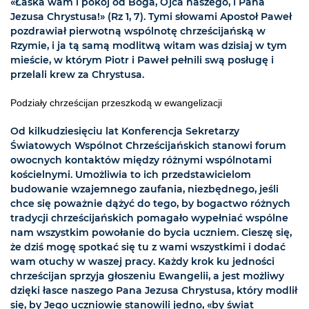
«Łaska wam i pokój od Boga, Ojca naszego, i Pana
Jezusa Chrystusa!» (Rz 1, 7). Tymi słowami Apostoł Paweł
pozdrawiał pierwotną wspólnotę chrześcijańską w
Rzymie, i ja tą samą modlitwą witam was dzisiaj w tym
mieście, w którym Piotr i Paweł pełnili swą posługę i
przelali krew za Chrystusa.
Podziały chrześcijan przeszkodą w ewangelizacji
Od kilkudziesięciu lat Konferencja Sekretarzy
Światowych Wspólnot Chrześcijańskich stanowi forum
owocnych kontaktów między różnymi wspólnotami
kościelnymi. Umożliwia to ich przedstawicielom
budowanie wzajemnego zaufania, niezbędnego, jeśli
chce się poważnie dążyć do tego, by bogactwo różnych
tradycji chrześcijańskich pomagało wypełniać wspólne
nam wszystkim powołanie do bycia uczniem. Cieszę się,
że dziś mogę spotkać się tu z wami wszystkimi i dodać
wam otuchy w waszej pracy. Każdy krok ku jedności
chrześcijan sprzyja głoszeniu Ewangelii, a jest możliwy
dzięki łasce naszego Pana Jezusa Chrystusa, który modlił
się, by Jego uczniowie stanowili jedno, «by świat