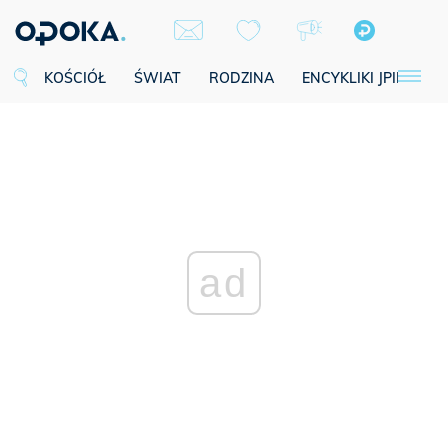
KOŚCIÓŁ
ŚWIAT
RODZINA
ENCYKLIKI JPII
SE
ad