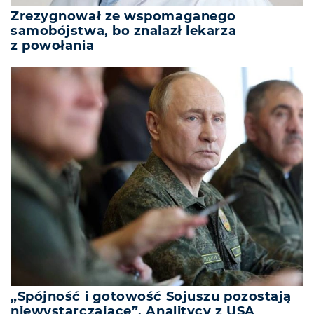
Zrezygnował ze wspomaganego
samobójstwa, bo znalazł lekarza
z powołania
„Spójność i gotowość Sojuszu pozostają
niewystarczające”. Analitycy z USA