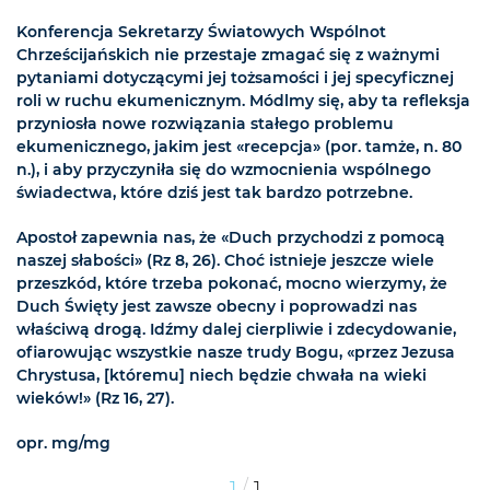
Konferencja Sekretarzy Światowych Wspólnot
Chrześcijańskich nie przestaje zmagać się z ważnymi
pytaniami dotyczącymi jej tożsamości i jej specyficznej
roli w ruchu ekumenicznym. Módlmy się, aby ta refleksja
przyniosła nowe rozwiązania stałego problemu
ekumenicznego, jakim jest «recepcja» (por. tamże, n. 80
n.), i aby przyczyniła się do wzmocnienia wspólnego
świadectwa, które dziś jest tak bardzo potrzebne.
Apostoł zapewnia nas, że «Duch przychodzi z pomocą
naszej słabości» (Rz 8, 26). Choć istnieje jeszcze wiele
przeszkód, które trzeba pokonać, mocno wierzymy, że
Duch Święty jest zawsze obecny i poprowadzi nas
właściwą drogą. Idźmy dalej cierpliwie i zdecydowanie,
ofiarowując wszystkie nasze trudy Bogu, «przez Jezusa
Chrystusa, [któremu] niech będzie chwała na wieki
wieków!» (Rz 16, 27).
opr. mg/mg
/
1
1