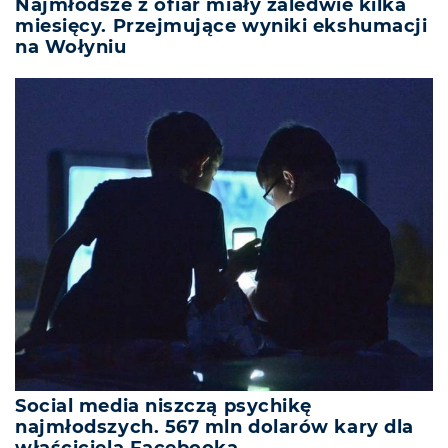
Najmłodsze z ofiar miały zaledwie kilka
miesięcy. Przejmujące wyniki ekshumacji
na Wołyniu
Social media niszczą psychikę
najmłodszych. 567 mln dolarów kary dla
właściciela Facebooka