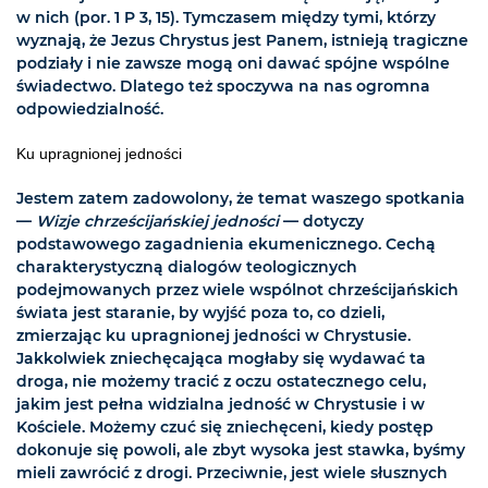
w nich (por. 1 P 3, 15). Tymczasem między tymi, którzy
wyznają, że Jezus Chrystus jest Panem, istnieją tragiczne
podziały i nie zawsze mogą oni dawać spójne wspólne
świadectwo. Dlatego też spoczywa na nas ogromna
odpowiedzialność.
Ku upragnionej jedności
Jestem zatem zadowolony, że temat waszego spotkania
—
Wizje chrześcijańskiej jedności
— dotyczy
podstawowego zagadnienia ekumenicznego. Cechą
charakterystyczną dialogów teologicznych
podejmowanych przez wiele wspólnot chrześcijańskich
świata jest staranie, by wyjść poza to, co dzieli,
zmierzając ku upragnionej jedności w Chrystusie.
Jakkolwiek zniechęcająca mogłaby się wydawać ta
droga, nie możemy tracić z oczu ostatecznego celu,
jakim jest pełna widzialna jedność w Chrystusie i w
Kościele. Możemy czuć się zniechęceni, kiedy postęp
dokonuje się powoli, ale zbyt wysoka jest stawka, byśmy
mieli zawrócić z drogi. Przeciwnie, jest wiele słusznych