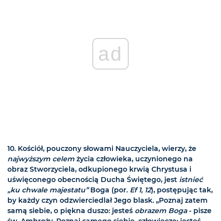
ad
10. Kościół, pouczony słowami Nauczyciela, wierzy, że
najwyższym celem
życia człowieka, uczynionego na
obraz Stworzyciela, odkupionego krwią Chrystusa i
uświęconego obecnością Ducha Świętego, jest
istnieć
„ku chwale majestatu”
Boga (por.
Ef 1, 12
), postępując tak,
by każdy czyn odzwierciedlał Jego blask. „Poznaj zatem
samą siebie, o piękna duszo: jesteś
obrazem Boga
- pisze