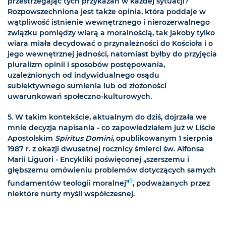
przestrzegając tych przykazań w każdej sytuacji?
Rozpowszechniona jest także opinia, która poddaje w
wątpliwość istnienie wewnętrznego i nierozerwalnego
związku pomiędzy wiarą a moralnością, tak jakoby tylko
wiara miała decydować o przynależności do Kościoła i o
jego wewnętrznej jedności, natomiast byłby do przyjęcia
pluralizm opinii i sposobów postępowania,
uzależnionych od indywidualnego osądu
subiektywnego sumienia lub od złożoności
uwarunkowań społeczno-kulturowych.
5. W takim kontekście, aktualnym do dziś, dojrzała we
mnie decyzja napisania - co zapowiedziałem już w Liście
Apostolskim
Spiritus Domini
, opublikowanym 1 sierpnia
1987 r. z okazji dwusetnej rocznicy śmierci św. Alfonsa
Marii Liguori - Encykliki poświęconej „szerszemu i
głębszemu omówieniu problemów dotyczących samych
9
fundamentów teologii moralnej”
, podważanych przez
niektóre nurty myśli współczesnej.