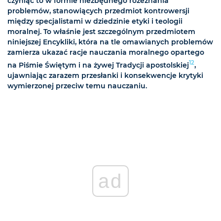
czyniąc to w formie niezbędnego rozeznania
problemów, stanowiących przedmiot kontrowersji
między specjalistami w dziedzinie etyki i teologii
moralnej. To właśnie jest szczególnym przedmiotem
niniejszej Encykliki, która na tle omawianych problemów
zamierza ukazać racje nauczania moralnego opartego
12
na Piśmie Świętym i na żywej Tradycji apostolskiej
,
ujawniając zarazem przesłanki i konsekwencje krytyki
wymierzonej przeciw temu nauczaniu.
ad