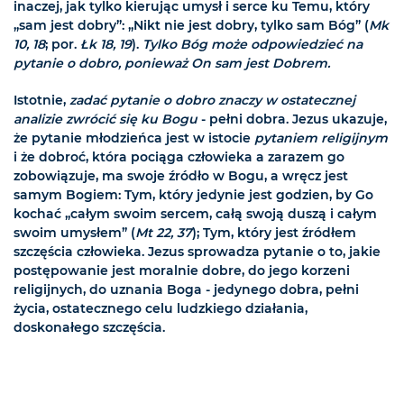
inaczej, jak tylko kierując umysł i serce ku Temu, który
„sam jest dobry”: „Nikt nie jest dobry, tylko sam Bóg” (
Mk
10, 18
; por.
Łk 18, 19
).
Tylko Bóg może odpowiedzieć na
pytanie o dobro, ponieważ On sam jest Dobrem.
Istotnie,
zadać pytanie o dobro znaczy w ostatecznej
analizie zwrócić się ku Bogu
- pełni dobra. Jezus ukazuje,
że pytanie młodzieńca jest w istocie
pytaniem religijnym
i że dobroć, która pociąga człowieka a zarazem go
zobowiązuje, ma swoje źródło w Bogu, a wręcz jest
samym Bogiem: Tym, który jedynie jest godzien, by Go
kochać „całym swoim sercem, całą swoją duszą i całym
swoim umysłem” (
Mt 22, 37
); Tym, który jest źródłem
szczęścia człowieka. Jezus sprowadza pytanie o to, jakie
postępowanie jest moralnie dobre, do jego korzeni
religijnych, do uznania Boga - jedynego dobra, pełni
życia, ostatecznego celu ludzkiego działania,
doskonałego szczęścia.