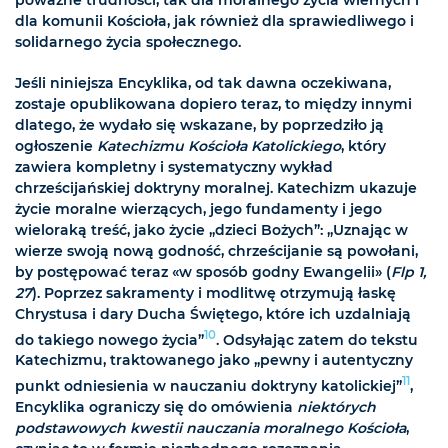
dla komunii Kościoła, jak również dla sprawiedliwego i
solidarnego życia społecznego.
Jeśli niniejsza Encyklika, od tak dawna oczekiwana,
zostaje opublikowana dopiero teraz, to między innymi
dlatego, że wydało się wskazane, by poprzedziło ją
ogłoszenie
Katechizmu Kościoła Katolickiego
, który
zawiera kompletny i systematyczny wykład
chrześcijańskiej doktryny moralnej. Katechizm ukazuje
życie moralne wierzących, jego fundamenty i jego
wieloraką treść, jako życie „dzieci Bożych”: „Uznając w
wierze swoją nową godność, chrześcijanie są powołani,
by postępować teraz «w sposób godny Ewangelii» (
Flp 1,
27
). Poprzez sakramenty i modlitwę otrzymują łaskę
Chrystusa i dary Ducha Świętego, które ich uzdalniają
10
do takiego nowego życia”
. Odsyłając zatem do tekstu
Katechizmu, traktowanego jako „pewny i autentyczny
11
punkt odniesienia w nauczaniu doktryny katolickiej”
,
Encyklika ograniczy się do omówienia
niektórych
podstawowych kwestii nauczania moralnego Kościoła
,