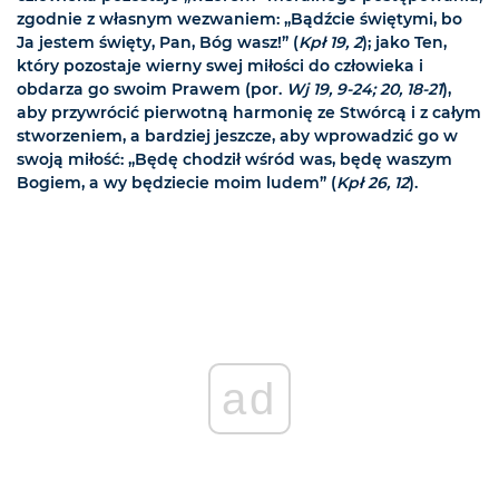
zgodnie z własnym wezwaniem: „Bądźcie świętymi, bo
Ja jestem święty, Pan, Bóg wasz!” (
Kpł 19, 2
); jako Ten,
który pozostaje wierny swej miłości do człowieka i
obdarza go swoim Prawem (por.
Wj 19, 9-24; 20, 18-21
),
aby przywrócić pierwotną harmonię ze Stwórcą i z całym
stworzeniem, a bardziej jeszcze, aby wprowadzić go w
swoją miłość: „Będę chodził wśród was, będę waszym
Bogiem, a wy będziecie moim ludem” (
Kpł 26, 12
).
ad