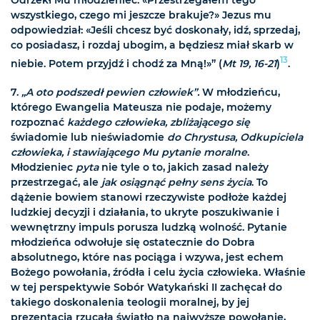
wszystkiego, czego mi jeszcze brakuje?» Jezus mu
odpowiedział: «Jeśli chcesz być doskonały, idź, sprzedaj,
co posiadasz, i rozdaj ubogim, a będziesz miał skarb w
13
niebie. Potem przyjdź i chodź za Mną!»” (
Mt 19, 16-21
)
.
7.
„A oto podszedł pewien człowiek”.
W młodzieńcu,
którego Ewangelia Mateusza nie podaje, możemy
rozpoznać
każdego człowieka, zbliżającego się
świadomie lub nieświadomie
do Chrystusa, Odkupiciela
człowieka, i stawiającego Mu pytanie moralne
.
Młodzieniec
pyta
nie tyle o to, jakich zasad należy
przestrzegać, ale
jak osiągnąć pełny sens życia
. To
dążenie bowiem stanowi rzeczywiste podłoże każdej
ludzkiej decyzji i działania, to ukryte poszukiwanie i
wewnętrzny impuls porusza ludzką wolność. Pytanie
młodzieńca odwołuje się ostatecznie do Dobra
absolutnego, które nas pociąga i wzywa, jest echem
Bożego powołania, źródła i celu życia człowieka. Właśnie
w tej perspektywie Sobór Watykański II zachęcał do
takiego doskonalenia teologii moralnej, by jej
prezentacja rzucała światło na najwyższe powołanie,