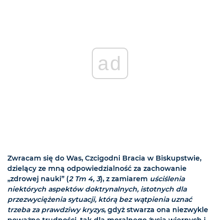
ad
Zwracam się do Was, Czcigodni Bracia w Biskupstwie,
dzielący ze mną odpowiedzialność za zachowanie
„zdrowej nauki” (
2 Tm 4, 3
), z zamiarem
uściślenia
niektórych aspektów doktrynalnych, istotnych dla
przezwyciężenia sytuacji, którą bez wątpienia uznać
trzeba za prawdziwy kryzys
, gdyż stwarza ona niezwykle
poważne trudności, tak dla moralnego życia wiernych i