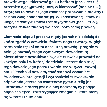
prawdziwego i skierować go ku bożkom (por.
1 Tes 1, 9
),
przemieniając „prawdę Bożą w kłamstwo” (por.
Rz 1, 25
);
przytępia to również jego zdolność poznawania prawdy i
osłabia wolę poddania się jej. W konsekwencji człowiek,
ulegając relatywizmowi i sceptycyzmowi (por.
J 18, 38
),
zaczyna szukać złudnej wolności poza samą prawdą.
Ciemności błędu i grzechu nigdy jednak nie zdołają do
końca zgasić w człowieku światła Boga Stwórcy. W głębi
serca stale tęskni on za absolutną prawdą i pragnie w
pełni ją poznać, czego wymownym dowodem są
niestrudzone poszukiwania, jakie człowiek prowadzi na
każdym polu i w każdej dziedzinie. Jeszcze dobitniej
tego dowodzi jego poszukiwanie
sensu życia
. Rozwój
nauki i techniki bowiem, choć stanowi wspaniałe
świadectwo inteligencji i wytrwałości człowieka, nie
odpowiada jeszcze na ostateczne pytania religijne
ludzkości, ale raczej jest dla niej bodźcem, by podjąć
najboleśniejsze i rozstrzygające zmagania, które toczą
się w sercu i sumieniu.