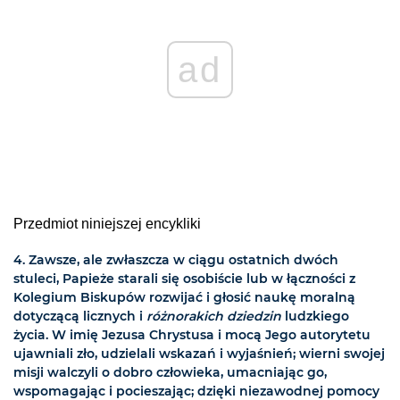
ad
Przedmiot niniejszej encykliki
4. Zawsze, ale zwłaszcza w ciągu ostatnich dwóch
stuleci, Papieże starali się osobiście lub w łączności z
Kolegium Biskupów rozwijać i głosić naukę moralną
dotyczącą licznych i
różnorakich dziedzin
ludzkiego
życia. W imię Jezusa Chrystusa i mocą Jego autorytetu
ujawniali zło, udzielali wskazań i wyjaśnień; wierni swojej
misji walczyli o dobro człowieka, umacniając go,
wspomagając i pocieszając; dzięki niezawodnej pomocy