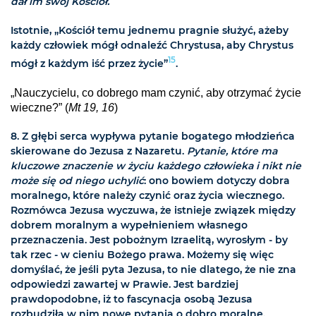
dał im swój Kościół.
Istotnie, „Kościół temu jednemu pragnie służyć, ażeby
każdy człowiek mógł odnaleźć Chrystusa, aby Chrystus
15
mógł z każdym iść przez życie”
.
„Nauczycielu, co dobrego mam czynić, aby otrzymać życie
wieczne?” (
Mt 19, 16
)
8. Z głębi serca wypływa pytanie bogatego młodzieńca
skierowane do Jezusa z Nazaretu.
Pytanie, które ma
kluczowe znaczenie w życiu każdego człowieka i nikt nie
może się od niego uchylić
: ono bowiem dotyczy dobra
moralnego, które należy czynić oraz życia wiecznego.
Rozmówca Jezusa wyczuwa, że istnieje związek między
dobrem moralnym a wypełnieniem własnego
przeznaczenia. Jest pobożnym Izraelitą, wyrosłym - by
tak rzec - w cieniu Bożego prawa. Możemy się więc
domyślać, że jeśli pyta Jezusa, to nie dlatego, że nie zna
odpowiedzi zawartej w Prawie. Jest bardziej
prawdopodobne, iż to fascynacja osobą Jezusa
rozbudziła w nim nowe pytania o dobro moralne.