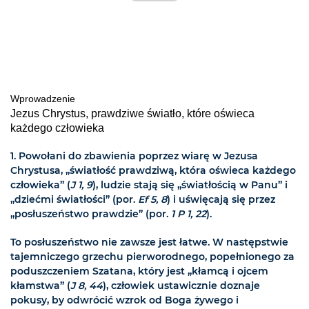
Wprowadzenie
Jezus Chrystus, prawdziwe światło, które oświeca
każdego człowieka
1. Powołani do zbawienia poprzez wiarę w Jezusa
Chrystusa, „światłość prawdziwą, która oświeca każdego
człowieka” (
J 1, 9
), ludzie stają się „światłością w Panu” i
„dziećmi światłości” (por.
Ef 5, 8
) i uświęcają się przez
„posłuszeństwo prawdzie” (por.
1 P 1, 22
).
To posłuszeństwo nie zawsze jest łatwe. W następstwie
tajemniczego grzechu pierworodnego, popełnionego za
poduszczeniem Szatana, który jest „kłamcą i ojcem
kłamstwa” (
J 8, 44
), człowiek ustawicznie doznaje
pokusy, by odwrócić wzrok od Boga żywego i