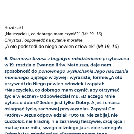
Rozdział I
„Nauczycielu, co dobrego mam czynić?” (
Mt 19, 16
)
Chrystus i odpowiedź na pytanie moralne
„A oto podszedł do niego pewien człowiek” (
Mt 19, 16
)
6.
Rozmowa Jezusa z bogatym młodzieńcem
przytoczona
w 19. rozdziale Ewangelii św. Mateusza, daje nam
sposobność do
ponownego wysłuchania Jego nauczania
moralnego
, ujętego w żywej i wyrazistej formie: „A oto
przyszedł do Niego pewien człowiek i zapytał:
«Nauczycielu, co dobrego mam czynić, aby otrzymać
życie wieczne?» Odpowiedział mu: «Dlaczego Mnie
pytasz o dobro? Jeden jest tylko Dobry. A jeśli chcesz
osiągnąć życie, zachowaj przykazania». Zapytał Go:
«Które?» Jezus odpowiedział: «Oto te: Nie zabijaj, nie
cudzołóż, nie kradnij, nie zeznawaj fałszywie, czcij ojca i
matkę oraz miłuj swego bliźniego jak siebie samego!»
Odrzekł Mu młodzieniec: «Przestrzegałem tego