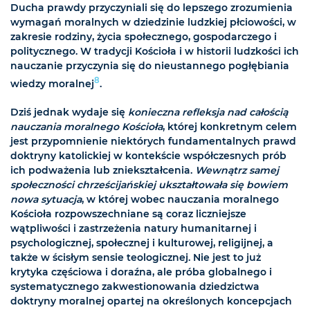
Ducha prawdy przyczyniali się do lepszego zrozumienia
wymagań moralnych w dziedzinie ludzkiej płciowości, w
zakresie rodziny, życia społecznego, gospodarczego i
politycznego. W tradycji Kościoła i w historii ludzkości ich
nauczanie przyczynia się do nieustannego pogłębiania
8
wiedzy moralnej
.
Dziś jednak wydaje się
konieczna refleksja nad całością
nauczania moralnego Kościoła
, której konkretnym celem
jest przypomnienie niektórych fundamentalnych prawd
doktryny katolickiej w kontekście współczesnych prób
ich podważenia lub zniekształcenia.
Wewnątrz samej
społeczności chrześcijańskiej ukształtowała się bowiem
nowa sytuacja
, w której wobec nauczania moralnego
Kościoła rozpowszechniane są coraz liczniejsze
wątpliwości i zastrzeżenia natury humanitarnej i
psychologicznej, społecznej i kulturowej, religijnej, a
także w ścisłym sensie teologicznej. Nie jest to już
krytyka częściowa i doraźna, ale próba globalnego i
systematycznego zakwestionowania dziedzictwa
doktryny moralnej opartej na określonych koncepcjach