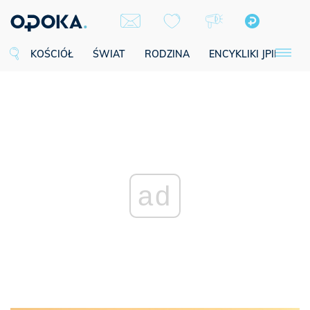
KOŚCIÓŁ
ŚWIAT
RODZINA
ENCYKLIKI JPII
SE
ad