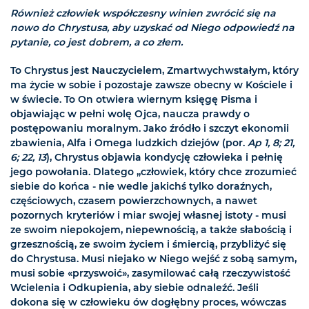
Również człowiek współczesny winien zwrócić się na
nowo do Chrystusa, aby uzyskać od Niego odpowiedź na
pytanie, co jest dobrem, a co złem.
To Chrystus jest Nauczycielem, Zmartwychwstałym, który
ma życie w sobie i pozostaje zawsze obecny w Kościele i
w świecie. To On otwiera wiernym księgę Pisma i
objawiając w pełni wolę Ojca, naucza prawdy o
postępowaniu moralnym. Jako źródło i szczyt ekonomii
zbawienia, Alfa i Omega ludzkich dziejów (por.
Ap 1, 8; 21,
6; 22, 13
), Chrystus objawia kondycję człowieka i pełnię
jego powołania. Dlatego „człowiek, który chce zrozumieć
siebie do końca - nie wedle jakichś tylko doraźnych,
częściowych, czasem powierzchownych, a nawet
pozornych kryteriów i miar swojej własnej istoty - musi
ze swoim niepokojem, niepewnością, a także słabością i
grzesznością, ze swoim życiem i śmiercią, przybliżyć się
do Chrystusa. Musi niejako w Niego wejść z sobą samym,
musi sobie «przyswoić», zasymilować całą rzeczywistość
Wcielenia i Odkupienia, aby siebie odnaleźć. Jeśli
dokona się w człowieku ów dogłębny proces, wówczas