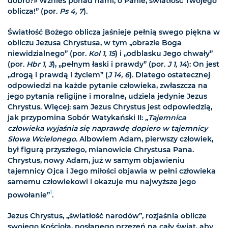
dobro?» Wznieś ponad nami, o Panie, światłość Twojego
oblicza!” (por.
Ps 4, 7
).
Światłość Bożego oblicza jaśnieje pełnią swego piękna w
obliczu Jezusa Chrystusa, w tym „obrazie Boga
niewidzialnego” (por.
Kol 1, 15
) i „odblasku Jego chwały”
(por.
Hbr 1, 3
), „pełnym łaski i prawdy” (por.
J 1, 14
): On jest
„drogą i prawdą i życiem” (
J 14, 6
). Dlatego ostatecznej
odpowiedzi na każde pytanie człowieka, zwłaszcza na
jego pytania religijne i moralne, udziela jedynie Jezus
Chrystus. Więcej: sam Jezus Chrystus jest odpowiedzią,
jak przypomina Sobór Watykański II:
„Tajemnica
człowieka wyjaśnia się naprawdę dopiero w tajemnicy
Słowa Wcielonego.
Albowiem Adam, pierwszy człowiek,
był figurą przyszłego, mianowicie Chrystusa Pana.
Chrystus, nowy Adam, już w samym objawieniu
tajemnicy Ojca i Jego miłości objawia w pełni człowieka
samemu człowiekowi i okazuje mu najwyższe jego
1
powołanie”
.
Jezus Chrystus, „światłość narodów”, rozjaśnia oblicze
swojego Kościoła, posłanego przezeń na cały świat, aby