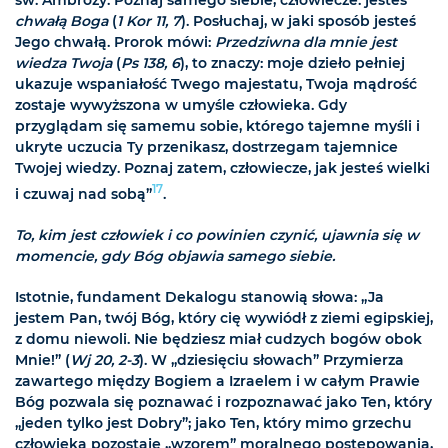
św. Ambroży. Poznaj samego siebie, człowiecze: jesteś
chwałą Boga
(
1 Kor 11, 7
). Posłuchaj, w jaki sposób jesteś
Jego chwałą. Prorok mówi:
Przedziwna dla mnie jest
wiedza Twoja
(
Ps 138, 6
), to znaczy: moje dzieło pełniej
ukazuje wspaniałość Twego majestatu, Twoja mądrość
zostaje wywyższona w umyśle człowieka. Gdy
przyglądam się samemu sobie, którego tajemne myśli i
ukryte uczucia Ty przenikasz, dostrzegam tajemnice
Twojej wiedzy. Poznaj zatem, człowiecze, jak jesteś wielki
17
i czuwaj nad sobą”
.
To, kim jest człowiek i co powinien czynić, ujawnia się w
momencie, gdy Bóg objawia samego siebie.
Istotnie, fundament Dekalogu stanowią słowa: „Ja
jestem Pan, twój Bóg, który cię wywiódł z ziemi egipskiej,
z domu niewoli. Nie będziesz miał cudzych bogów obok
Mnie!” (
Wj 20, 2-3
). W „dziesięciu słowach” Przymierza
zawartego między Bogiem a Izraelem i w całym Prawie
Bóg pozwala się poznawać i rozpoznawać jako Ten, który
„jeden tylko jest Dobry”; jako Ten, który mimo grzechu
człowieka pozostaje „wzorem” moralnego postępowania,