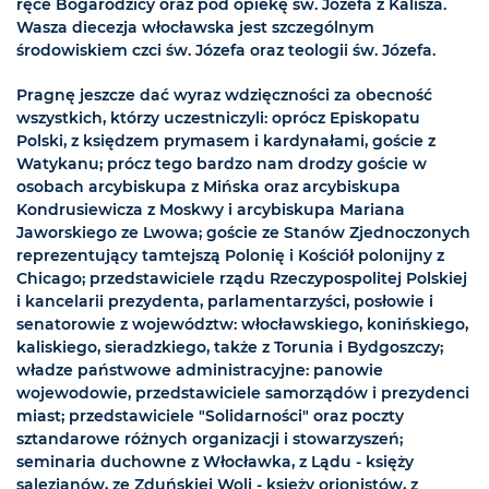
ręce Bogarodzicy oraz pod opiekę św. Józefa z Kalisza.
Wasza diecezja włocławska jest szczególnym
środowiskiem czci św. Józefa oraz teologii św. Józefa.
Pragnę jeszcze dać wyraz wdzięczności za obecność
wszystkich, którzy uczestniczyli: oprócz Episkopatu
Polski, z księdzem prymasem i kardynałami, goście z
Watykanu; prócz tego bardzo nam drodzy goście w
osobach arcybiskupa z Mińska oraz arcybiskupa
Kondrusiewicza z Moskwy i arcybiskupa Mariana
Jaworskiego ze Lwowa; goście ze Stanów Zjednoczonych
reprezentujący tamtejszą Polonię i Kościół polonijny z
Chicago; przedstawiciele rządu Rzeczypospolitej Polskiej
i kancelarii prezydenta, parlamentarzyści, posłowie i
senatorowie z województw: włocławskiego, konińskiego,
kaliskiego, sieradzkiego, także z Torunia i Bydgoszczy;
władze państwowe administracyjne: panowie
wojewodowie, przedstawiciele samorządów i prezydenci
miast; przedstawiciele "Solidarności" oraz poczty
sztandarowe różnych organizacji i stowarzyszeń;
seminaria duchowne z Włocławka, z Lądu - księży
salezjanów, ze Zduńskiej Woli - księży orionistów, z