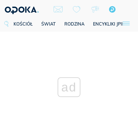
KOŚCIÓŁ
ŚWIAT
RODZINA
ENCYKLIKI JPII
SE
ad