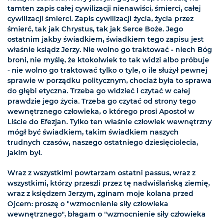
tamten zapis całej cywilizacji nienawiści, śmierci, całej
cywilizacji śmierci. Zapis cywilizacji życia, życia przez
śmierć, tak jak Chrystus, tak jak Serce Boże. Jego
ostatnim jakby świadkiem, świadkiem tego zapisu jest
właśnie ksiądz Jerzy. Nie wolno go traktować - niech Bóg
broni, nie myślę, że ktokolwiek to tak widzi albo próbuje
- nie wolno go traktować tylko o tyle, o ile służył pewnej
sprawie w porządku politycznym, chociaż była to sprawa
do głębi etyczna. Trzeba go widzieć i czytać w całej
prawdzie jego życia. Trzeba go czytać od strony tego
wewnętrznego człowieka, o którego prosi Apostoł w
Liście do Efezjan. Tylko ten właśnie człowiek wewnętrzny
mógł być świadkiem, takim świadkiem naszych
trudnych czasów, naszego ostatniego dziesięciolecia,
jakim był.
Wraz z wszystkimi powtarzam ostatni passus, wraz z
wszystkimi, którzy przeszli przez tę nadwiślańską ziemię,
wraz z księdzem Jerzym, zginam moje kolana przed
Ojcem: proszę o "wzmocnienie siły człowieka
wewnętrznego", błagam o "wzmocnienie siły człowieka