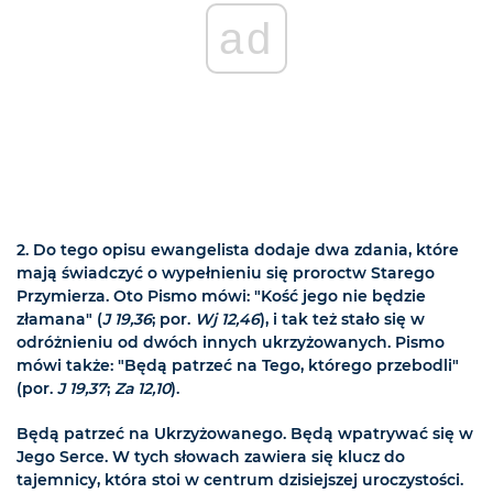
ad
2. Do tego opisu ewangelista dodaje dwa zdania, które
mają świadczyć o wypełnieniu się proroctw Starego
Przymierza. Oto Pismo mówi: "Kość jego nie będzie
złamana" (
J 19,36
; por.
Wj 12,46
), i tak też stało się w
odróżnieniu od dwóch innych ukrzyżowanych. Pismo
mówi także: "Będą patrzeć na Tego, którego przebodli"
(por.
J 19,37
;
Za 12,10
).
Będą patrzeć na Ukrzyżowanego. Będą wpatrywać się w
Jego Serce. W tych słowach zawiera się klucz do
tajemnicy, która stoi w centrum dzisiejszej uroczystości.