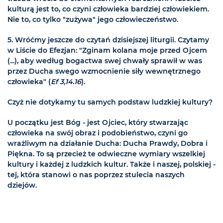
kulturą jest to, co czyni człowieka bardziej człowiekiem.
Nie to, co tylko "zużywa" jego człowieczeństwo.
5. Wróćmy jeszcze do czytań dzisiejszej liturgii. Czytamy
w Liście do Efezjan: "Zginam kolana moje przed Ojcem
(...), aby według bogactwa swej chwały sprawił w was
przez Ducha swego wzmocnienie siły wewnętrznego
człowieka" (
Ef 3,14.16
).
Czyż nie dotykamy tu samych podstaw ludzkiej kultury?
U początku jest Bóg - jest Ojciec, który stwarzając
człowieka na swój obraz i podobieństwo, czyni go
wrażliwym na działanie Ducha: Ducha Prawdy, Dobra i
Piękna. To są przecież te odwieczne wymiary wszelkiej
kultury i każdej z ludzkich kultur. Także i naszej, polskiej -
tej, która stanowi o nas poprzez stulecia naszych
dziejów.