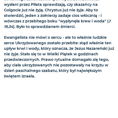
wysłani przez Piłata sprawdzają, czy skazańcy na
Golgocie już nie żyją. Chrystus już nie żyje. Aby to
stwierdzić, jeden z żołnierzy zadaje cios włócznią - i
wówczas z przebitego boku "wypłynęła krew i woda" (
J
19,34
). Było to sprawdzianem śmierci.
Ewangelista nie mówi o sercu - ale to właśnie ludzkie
serce Ukrzyżowanego zostało przebite: stąd właśnie ten
upływ krwi i wody, który oznacza, że Jezus Nazareński już
nie żyje. Stało się to w Wielki Piątek w godzinach
przedwieczornych. Prawo rytualne domagało się tego,
aby ciała ukrzyżowanych nie pozostawały na krzyżu w
dzień paschalnego szabatu, który był największym
świętem Izraela.