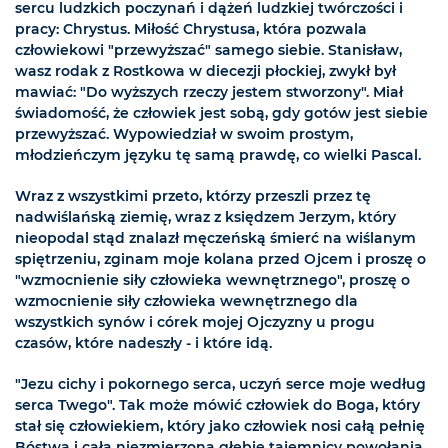
sercu ludzkich poczynań i dążeń ludzkiej twórczości i
pracy: Chrystus. Miłość Chrystusa, która pozwala
człowiekowi "przewyższać" samego siebie. Stanisław,
wasz rodak z Rostkowa w diecezji płockiej, zwykł był
mawiać: "Do wyższych rzeczy jestem stworzony". Miał
świadomość, że człowiek jest sobą, gdy gotów jest siebie
przewyższać. Wypowiedział w swoim prostym,
młodzieńczym języku tę samą prawdę, co wielki Pascal.
Wraz z wszystkimi przeto, którzy przeszli przez tę
nadwiślańską ziemię, wraz z księdzem Jerzym, który
nieopodal stąd znalazł męczeńską śmierć na wiślanym
spiętrzeniu, zginam moje kolana przed Ojcem i proszę o
"wzmocnienie siły człowieka wewnętrznego", proszę o
wzmocnienie siły człowieka wewnętrznego dla
wszystkich synów i córek mojej Ojczyzny u progu
czasów, które nadeszły - i które idą.
"Jezu cichy i pokornego serca, uczyń serce moje według
serca Twego". Tak może mówić człowiek do Boga, który
stał się człowiekiem, który jako człowiek nosi całą pełnię
Bóstwa i całą niezmierzoną głębię tajemnicy powołania