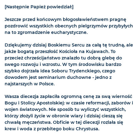
[Następnie Papież powiedział:]
Jeszcze przed końcowym błogosławieństwem pragnę
pozdrowić wszystkich obecnych pielgrzymów przybyłych
na to zgromadzenie eucharystyczne.
Dziękujemy dzisiaj Boskiemu Sercu za całą tę trudną, ale
jakże bogatą przeszłość Kościoła na Kujawach. To
przecież chrześcijaństwo znalazło tu dobrą glebę do
swego rozwoju i wzrostu. W tym środowisku bardzo
szybko dojrzała idea Soboru Trydenckiego, czego
dowodem jest seminarium duchowne - jedno z
najstarszych w Polsce.
Wasza diecezja zapłaciła ogromną cenę za swą wierność
Bogu i Stolicy Apostolskiej: w czasie reformacji, zaborów i
wojen światowych. Nie sposób tu wyliczyć wszystkich,
którzy złożyli życie w obronie wiary i dzisiaj cieszą się
chwałą męczeństwa. Obficie w tej diecezji rozlała się
krew i woda z przebitego boku Chrystusa.