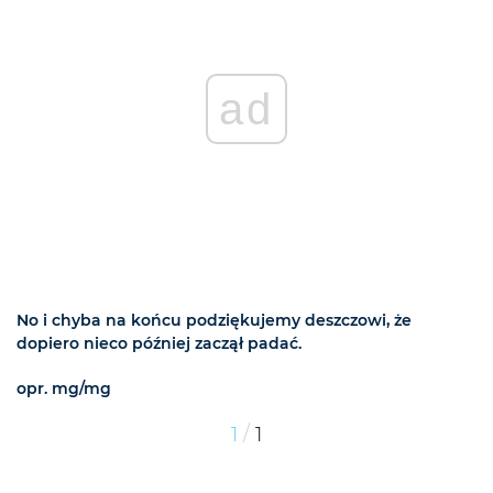
ad
No i chyba na końcu podziękujemy deszczowi, że
dopiero nieco później zaczął padać.
opr. mg/mg
/
1
1