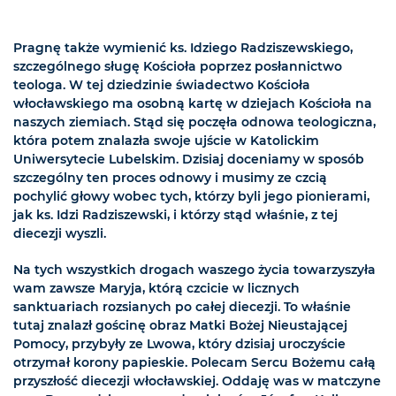
Pragnę także wymienić ks. Idziego Radziszewskiego,
szczególnego sługę Kościoła poprzez posłannictwo
teologa. W tej dziedzinie świadectwo Kościoła
włocławskiego ma osobną kartę w dziejach Kościoła na
naszych ziemiach. Stąd się poczęła odnowa teologiczna,
która potem znalazła swoje ujście w Katolickim
Uniwersytecie Lubelskim. Dzisiaj doceniamy w sposób
szczególny ten proces odnowy i musimy ze czcią
pochylić głowy wobec tych, którzy byli jego pionierami,
jak ks. Idzi Radziszewski, i którzy stąd właśnie, z tej
diecezji wyszli.
Na tych wszystkich drogach waszego życia towarzyszyła
wam zawsze Maryja, którą czcicie w licznych
sanktuariach rozsianych po całej diecezji. To właśnie
tutaj znalazł gościnę obraz Matki Bożej Nieustającej
Pomocy, przybyły ze Lwowa, który dzisiaj uroczyście
otrzymał korony papieskie. Polecam Sercu Bożemu całą
przyszłość diecezji włocławskiej. Oddaję was w matczyne