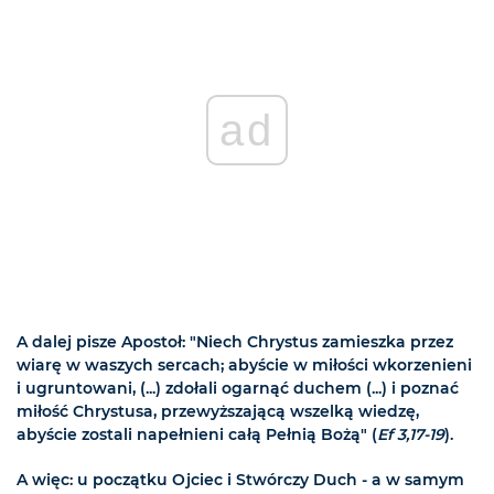
ad
A dalej pisze Apostoł: "Niech Chrystus zamieszka przez
wiarę w waszych sercach; abyście w miłości wkorzenieni
i ugruntowani, (...) zdołali ogarnąć duchem (...) i poznać
miłość Chrystusa, przewyższającą wszelką wiedzę,
abyście zostali napełnieni całą Pełnią Bożą" (
Ef 3,17-19
).
A więc: u początku Ojciec i Stwórczy Duch - a w samym