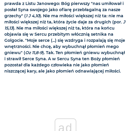
prawda z Listu Janowego: Bóg pierwszy "nas umiłował i
posłał Syna swojego jako ofiarę przebłagalną za nasze
grzechy" (
1 J 4,10
). Nie ma miłości większej niż ta: nie ma
miłości większej niż ta, która życie daje za drugich (por.
J
15,13
). Nie ma miłości większej niż ta, która na końcu
objawia się w Sercu przebitym włócznią setnika na
Golgocie. "Moje serce (...) się wzdryga i rozpalają się moje
wnętrzności. Nie chcę, aby wybuchnął płomień mego
gniewu" (
Oz 11,8-9
). Tak. Ten płomień gniewu wybuchnął
i strawił Serce Syna. A w Sercu Syna ten Boży płomień
pozostał dla każdego człowieka nie jako płomień
niszczącej kary, ale jako płomień odnawiającej miłości.
ad