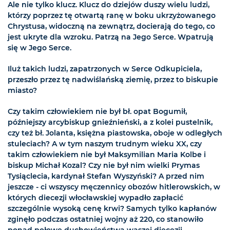
Ale nie tylko klucz. Klucz do dziejów duszy wielu ludzi,
którzy poprzez tę otwartą ranę w boku ukrzyżowanego
Chrystusa, widoczną na zewnątrz, docierają do tego, co
jest ukryte dla wzroku. Patrzą na Jego Serce. Wpatrują
się w Jego Serce.
Iluż takich ludzi, zapatrzonych w Serce Odkupiciela,
przeszło przez tę nadwiślańską ziemię, przez to biskupie
miasto?
Czy takim człowiekiem nie był bł. opat Bogumił,
późniejszy arcybiskup gnieźnieński, a z kolei pustelnik,
czy też bł. Jolanta, księżna piastowska, oboje w odległych
stuleciach? A w tym naszym trudnym wieku XX, czy
takim człowiekiem nie był Maksymilian Maria Kolbe i
biskup Michał Kozal? Czy nie był nim wielki Prymas
Tysiąclecia, kardynał Stefan Wyszyński? A przed nim
jeszcze - ci wszyscy męczennicy obozów hitlerowskich, w
których diecezji włocławskiej wypadło zapłacić
szczególnie wysoką cenę krwi? Samych tylko kapłanów
zginęło podczas ostatniej wojny aż 220, co stanowiło