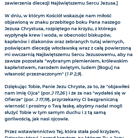
zawierzenia diecezji Najświętszemu Sercu Jezusa.]
W dniu, w którym Kościół wskazuje nam miłość
objawioną w znaku przebitego boku Pana naszego
Jezusa Chrystusa, rozpiętego na krzyżu, z którego
wypłynęła krew i woda, w obecności biskupów,
kapłanów i diakonów oraz zebranych tutaj wiernych,
poświęcam diecezję włocławską wraz z całą powierzoną
mi owczarnią Najświętszemu Sercu Jezusowemu, aby na
zawsze pozostała "wybranym plemieniem, królewskim
kapłaństwem, narodem świętym, ludem [Bogu] na
własność przeznaczonym" (
1 P 2,9
).
Dziękując Tobie, Panie Jezu Chryste, za to, że "objawiłeś
nam imię Ojca" (por.
J 17,26
) i że za nas "wydałeś się w
Ofierze" (por.
J 17,19
), przyrzekamy Ci bezgraniczną
wierność i prosimy o Twą łaskę, abyśmy nadal mogli
służyć Tobie w tym samym duchu i z tą samą
gorliwością, jak nasi ojcowie.
Przez wstawiennictwo Tej, która stała pod krzyżem,