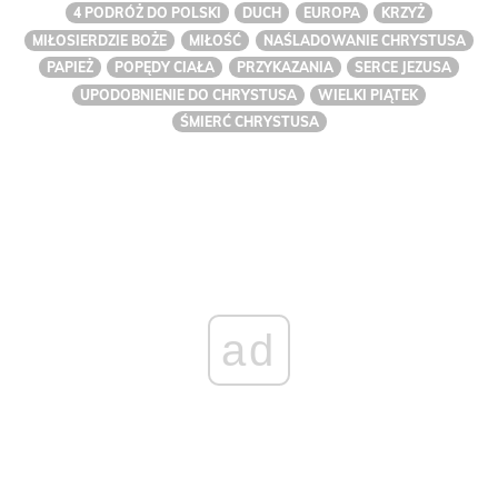
4 PODRÓŻ DO POLSKI
DUCH
EUROPA
KRZYŻ
MIŁOSIERDZIE BOŻE
MIŁOŚĆ
NAŚLADOWANIE CHRYSTUSA
PAPIEŻ
POPĘDY CIAŁA
PRZYKAZANIA
SERCE JEZUSA
UPODOBNIENIE DO CHRYSTUSA
WIELKI PIĄTEK
ŚMIERĆ CHRYSTUSA
ad