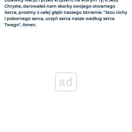
Dziewicy Maryi, i przed krzyżem, na którym Ty, o Jezu
Chryste, darowałeś nam skarby swojego otwartego
Serca, prosimy z całej głębi naszego istnienia: "Jezu cichy
i pokornego serca, uczyń serca nasze według serca
Twego". Amen.
ad