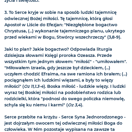
życia i świętości.
3. To Serce kryje w sobie na sposób ludzki tajemnicę
odwiecznej Bożej miłości. Tę tajemnicę, którą głosi
Apostoł w Liście do Efezjan: "Niezgłębione bogactwo
Chrystusa, (...) wykonanie tajemniczego planu, ukrytego
przed wiekami w Bogu, Stwórcy wszechrzeczy" (3,8-9).
Jaki to plan? Jakie bogactwo? Odpowiada liturgia
dzisiejsza słowami Księgi proroka Ozeasza. Przede
wszystkim tym jednym słowem: "miłość" - "umiłowałem".
"Miłowałem Izraela, gdy jeszcze był dzieckiem, (...)
uczyłem chodzić Efraima, na swe ramiona ich brałem; (...)
pociągnąłem ich ludzkimi więzami, a były to więzy
miłości" (
Oz 11,1.3-4
). Boska miłość - ludzkie więzy. I ludzki
wyraz tej Boskiej miłości na podobieństwo rodzica lub
rodzicielki, która "podnosi do swego policzka niemowlę,
schyla się ku niemu i karmi" (
Oz 3,4
).
Serce przebite na krzyżu - Serce Syna Jednorodzonego -
jest dojrzałym owocem tej odwiecznej miłości Boga do
człowieka. W Nim pozostaje wypisana na zawsze ta