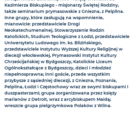
Kazimierza Biskupiego - misjonarzy Świętej Rodziny,
także seminarium prymasowskie z Gniezna, z Pelplina.
Inne grupy, które zasługują na wspomnienie,
mianowicie: przedstawiciele Drogi
Neokatechumenalnej, Stowarzyszenie Rodzin
Katolickich, Studium Teologiczne z Łodzi, przedstawiciele
Uniwersytetu Ludowego im. ks. Blizińskiego,
przedstawiciele Instytutu Wyższej Kultury Religijnej w
diecezji włocławskiej, Prymasowski Instytut Kultury
Chrześcijańskiej w Bydgoszczy, Katolickie Liceum
Ogólnokształcące z Bydgoszczy, dzieci i młodzież
niepełnosprawna; inni goście, przede wszystkim
przybysze z sąsiedniej diecezji, z Gniezna, Poznania,
Pelplina, Łodzi i Częstochowy wraz ze swymi biskupami i
duszpasterzami; grupa zorganizowana przez księży
marianów z Detroit, wraz z arcybiskupem Maidą;
wreszcie grupa pielgrzymkowa Polaków z Wilna.