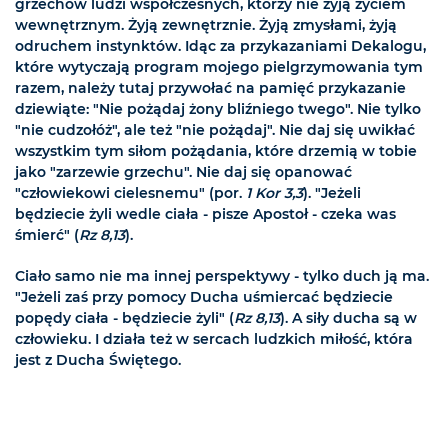
grzechów ludzi współczesnych, którzy nie żyją życiem
wewnętrznym. Żyją zewnętrznie. Żyją zmysłami, żyją
odruchem instynktów. Idąc za przykazaniami Dekalogu,
które wytyczają program mojego pielgrzymowania tym
razem, należy tutaj przywołać na pamięć przykazanie
dziewiąte: "Nie pożądaj żony bliźniego twego". Nie tylko
"nie cudzołóż", ale też "nie pożądaj". Nie daj się uwikłać
wszystkim tym siłom pożądania, które drzemią w tobie
jako "zarzewie grzechu". Nie daj się opanować
"człowiekowi cielesnemu" (por.
1 Kor 3,3
). "Jeżeli
będziecie żyli wedle ciała - pisze Apostoł - czeka was
śmierć" (
Rz 8,13
).
Ciało samo nie ma innej perspektywy - tylko duch ją ma.
"Jeżeli zaś przy pomocy Ducha uśmiercać będziecie
popędy ciała - będziecie żyli" (
Rz 8,13
). A siły ducha są w
człowieku. I działa też w sercach ludzkich miłość, która
jest z Ducha Świętego.